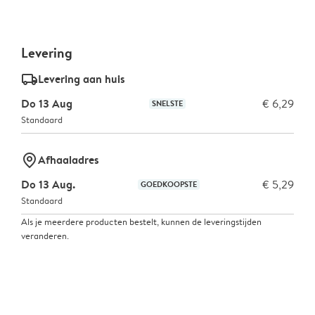
Levering
delivery_standard_v2
Levering aan huis
Do 13 Aug
€ 6,29
SNELSTE
Standaard
marker-pin
Afhaaladres
Do 13 Aug.
€ 5,29
GOEDKOOPSTE
Standaard
Als je meerdere producten bestelt, kunnen de leveringstijden
veranderen.