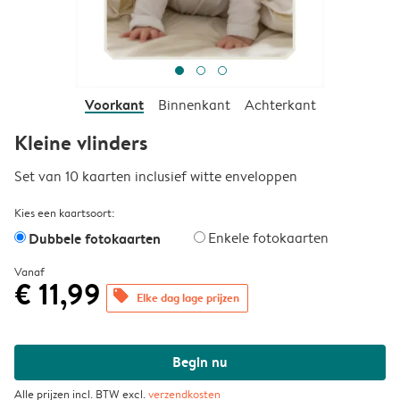
Voorkant
Binnenkant
Achterkant
Kleine vlinders
Set van 10 kaarten inclusief witte enveloppen
Kies een kaartsoort:
Dubbele fotokaarten
Enkele fotokaarten
Vanaf
€ 11,99
offers
Elke dag lage prijzen
Begin nu
Alle prijzen incl. BTW excl.
verzendkosten