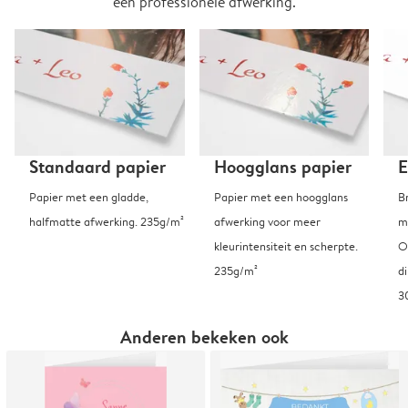
een professionele afwerking.
Standaard papier
Hoogglans papier
E
Papier met een gladde,
Papier met een hoogglans
B
halfmatte afwerking. 235g/m²
afwerking voor meer
m
kleurintensiteit en scherpte.
O
235g/m²
d
3
Anderen bekeken ook