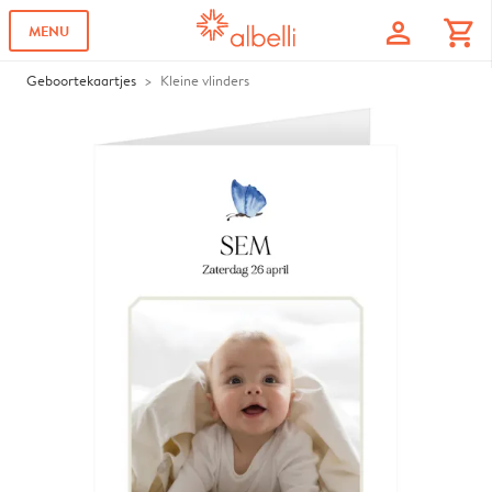
profile
shopping_cart
MENU
Geboortekaartjes
Kleine vlinders