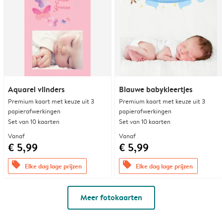
Aquarel vlinders
Blauwe babykleertjes
Premium kaart met keuze uit 3
Premium kaart met keuze uit 3
papierafwerkingen
papierafwerkingen
Set van 10 kaarten
Set van 10 kaarten
Vanaf
Vanaf
€ 5,99
€ 5,99
offers
offers
Elke dag lage prijzen
Elke dag lage prijzen
Meer fotokaarten