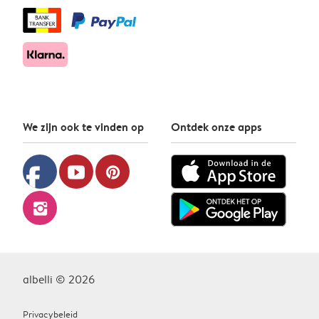
We zijn ook te vinden op
Ontdek onze apps
facebook
youtube
pinterest
instagram
albelli © 2026
Privacybeleid