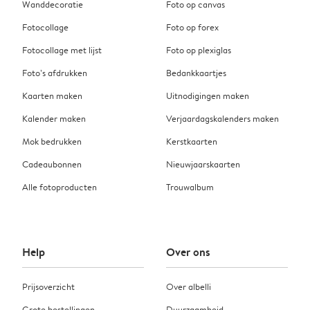
Wanddecoratie
Foto op canvas
Fotocollage
Foto op forex
Fotocollage met lijst
Foto op plexiglas
Foto’s afdrukken
Bedankkaartjes
Kaarten maken
Uitnodigingen maken
Kalender maken
Verjaardagskalenders maken
Mok bedrukken
Kerstkaarten
Cadeaubonnen
Nieuwjaarskaarten
Alle fotoproducten
Trouwalbum
Help
Over ons
Prijsoverzicht
Over albelli
Grote bestellingen
Duurzaamheid