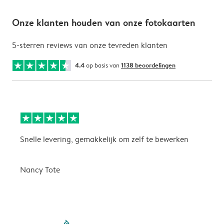
Onze klanten houden van onze fotokaarten
5-sterren reviews van onze tevreden klanten
4.4
op basis van
1138 beoordelingen
Snelle levering, gemakkelijk om zelf te bewerken
D
i
Nancy Tote
filled-pagination
outlined-paginatio
outlined-paginat
outlined-pagin
outlined-pag
outlined-p