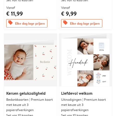
Set van 10 kaarten
Set van 10 kaarten
Vanaf
Vanaf
€ 11,99
€ 9,99
offers
offers
Elke dag lage prijzen
Elke dag lage prijzen
Kersen gelukzaligheid
Liefdevol welkom
Bedankkaarten | Premium kaart
Uitnodigingen | Premium kaart
met keuze uit 3
met keuze uit 3
papierafwerkingen
papierafwerkingen
Set van 10 kaarten
Set van 10 kaarten