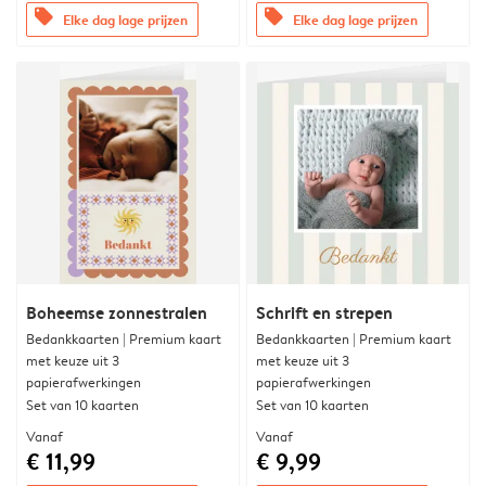
offers
offers
Elke dag lage prijzen
Elke dag lage prijzen
Boheemse zonnestralen
Schrift en strepen
Bedankkaarten | Premium kaart
Bedankkaarten | Premium kaart
met keuze uit 3
met keuze uit 3
papierafwerkingen
papierafwerkingen
Set van 10 kaarten
Set van 10 kaarten
Vanaf
Vanaf
€ 11,99
€ 9,99