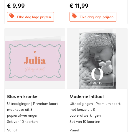
€ 9,99
€ 11,99
offers
offers
Elke dag lage prijzen
Elke dag lage prijzen
Blos en kronkel
Moderne initiaal
Uitnodigingen | Premium kaart
Uitnodigingen | Premium kaart
met keuze uit 3
met keuze uit 3
papierafwerkingen
papierafwerkingen
Set van 10 kaarten
Set van 10 kaarten
Vanaf
Vanaf