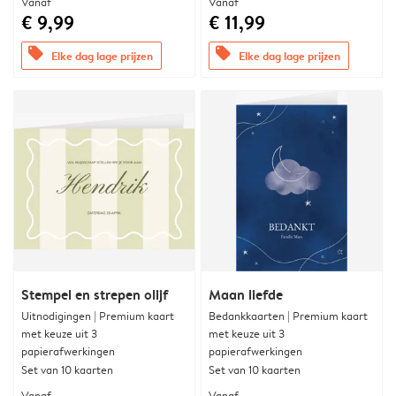
Vanaf
Vanaf
€ 9,99
€ 11,99
offers
offers
Elke dag lage prijzen
Elke dag lage prijzen
Stempel en strepen olijf
Maan liefde
Uitnodigingen | Premium kaart
Bedankkaarten | Premium kaart
met keuze uit 3
met keuze uit 3
papierafwerkingen
papierafwerkingen
Set van 10 kaarten
Set van 10 kaarten
Vanaf
Vanaf