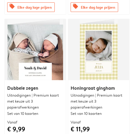
offers
offers
Elke dag lage prijzen
Elke dag lage prijzen
Dubbele zegen
Honingraat gingham
Uitnodigingen | Premium kaart
Uitnodigingen | Premium kaart
met keuze uit 3
met keuze uit 3
papierafwerkingen
papierafwerkingen
Set van 10 kaarten
Set van 10 kaarten
Vanaf
Vanaf
€ 9,99
€ 11,99