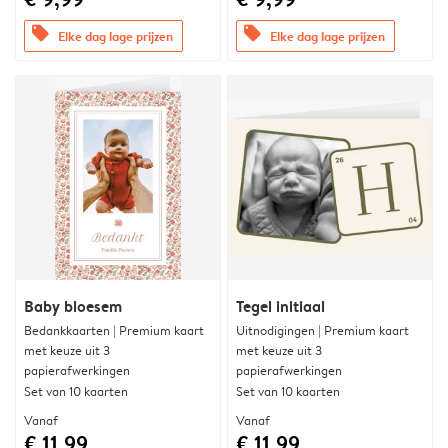
offers
offers
Elke dag lage prijzen
Elke dag lage prijzen
Baby bloesem
Tegel initiaal
Bedankkaarten | Premium kaart
Uitnodigingen | Premium kaart
met keuze uit 3
met keuze uit 3
papierafwerkingen
papierafwerkingen
Set van 10 kaarten
Set van 10 kaarten
Vanaf
Vanaf
€ 11,99
€ 11,99