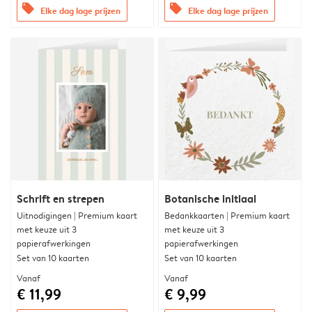
offers
offers
Elke dag lage prijzen
Elke dag lage prijzen
Schrift en strepen
Botanische initiaal
Uitnodigingen | Premium kaart
Bedankkaarten | Premium kaart
met keuze uit 3
met keuze uit 3
papierafwerkingen
papierafwerkingen
Set van 10 kaarten
Set van 10 kaarten
Vanaf
Vanaf
€ 11,99
€ 9,99