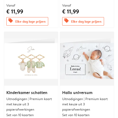
Vanaf
Vanaf
€ 11,99
€ 11,99
offers
offers
Elke dag lage prijzen
Elke dag lage prijzen
Kinderkamer schatten
Hallo universum
Uitnodigingen | Premium kaart
Uitnodigingen | Premium kaart
met keuze uit 3
met keuze uit 3
papierafwerkingen
papierafwerkingen
Set van 10 kaarten
Set van 10 kaarten