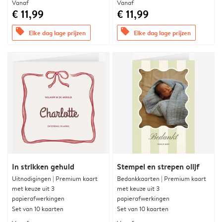
Vanaf
Vanaf
€ 11,99
€ 11,99
offers
offers
Elke dag lage prijzen
Elke dag lage prijzen
In strikken gehuld
Stempel en strepen olijf
Uitnodigingen | Premium kaart
Bedankkaarten | Premium kaart
met keuze uit 3
met keuze uit 3
papierafwerkingen
papierafwerkingen
Set van 10 kaarten
Set van 10 kaarten