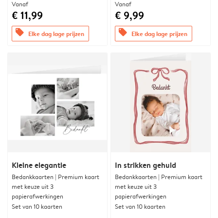
Vanaf
Vanaf
€ 11,99
€ 9,99
offers
offers
Elke dag lage prijzen
Elke dag lage prijzen
Kleine elegantie
In strikken gehuld
Bedankkaarten | Premium kaart
Bedankkaarten | Premium kaart
met keuze uit 3
met keuze uit 3
papierafwerkingen
papierafwerkingen
Set van 10 kaarten
Set van 10 kaarten