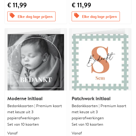
€ 11,99
€ 11,99
offers
offers
Elke dag lage prijzen
Elke dag lage prijzen
Moderne initiaal
Patchwork initiaal
Bedankkaarten | Premium kaart
Bedankkaarten | Premium kaart
met keuze uit 3
met keuze uit 3
papierafwerkingen
papierafwerkingen
Set van 10 kaarten
Set van 10 kaarten
Vanaf
Vanaf