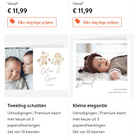
Vanaf
Vanaf
€ 11,99
€ 11,99
offers
offers
Elke dag lage prijzen
Elke dag lage prijzen
Tweeling schatten
Kleine elegantie
Uitnodigingen | Premium kaart
Uitnodigingen | Premium kaart
met keuze uit 3
met keuze uit 3
papierafwerkingen
papierafwerkingen
Set van 10 kaarten
Set van 10 kaarten