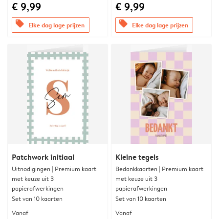
€ 9,99
€ 9,99
offers
offers
Elke dag lage prijzen
Elke dag lage prijzen
Patchwork initiaal
Kleine tegels
Uitnodigingen | Premium kaart
Bedankkaarten | Premium kaart
met keuze uit 3
met keuze uit 3
papierafwerkingen
papierafwerkingen
Set van 10 kaarten
Set van 10 kaarten
Vanaf
Vanaf