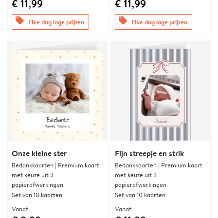
€ 11,99
€ 11,99
offers
offers
Elke dag lage prijzen
Elke dag lage prijzen
Onze kleine ster
Fijn streepje en strik
Bedankkaarten | Premium kaart
Bedankkaarten | Premium kaart
met keuze uit 3
met keuze uit 3
papierafwerkingen
papierafwerkingen
Set van 10 kaarten
Set van 10 kaarten
Vanaf
Vanaf