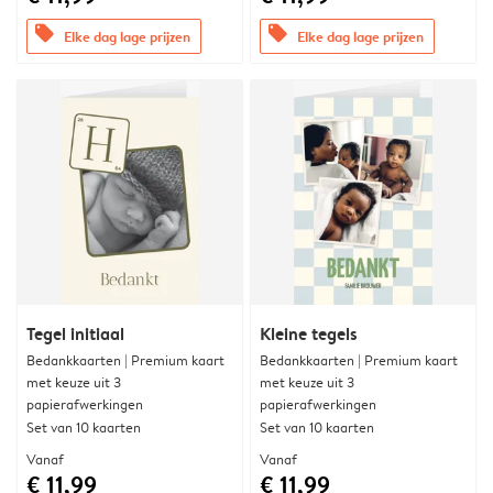
offers
offers
Elke dag lage prijzen
Elke dag lage prijzen
Tegel initiaal
Kleine tegels
Bedankkaarten | Premium kaart
Bedankkaarten | Premium kaart
met keuze uit 3
met keuze uit 3
papierafwerkingen
papierafwerkingen
Set van 10 kaarten
Set van 10 kaarten
Vanaf
Vanaf
€ 11,99
€ 11,99