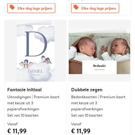
offers
offers
Elke dag lage prijzen
Elke dag lage prijzen
Fantasie initiaal
Dubbele zegen
Uitnodigingen | Premium kaart
Bedankkaarten | Premium kaart
met keuze uit 3
met keuze uit 3
papierafwerkingen
papierafwerkingen
Set van 10 kaarten
Set van 10 kaarten
Vanaf
Vanaf
€ 11,99
€ 11,99