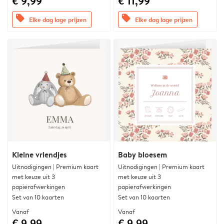
€ 9,99
€ 11,99
offers
offers
Elke dag lage prijzen
Elke dag lage prijzen
Kleine vriendjes
Baby bloesem
Uitnodigingen | Premium kaart
Uitnodigingen | Premium kaart
met keuze uit 3
met keuze uit 3
papierafwerkingen
papierafwerkingen
Set van 10 kaarten
Set van 10 kaarten
Vanaf
Vanaf
€ 9,99
€ 9,99