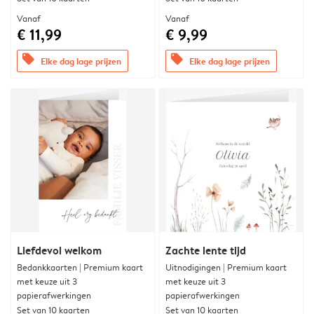
Vanaf
Vanaf
€ 11,99
€ 9,99
offers
offers
Elke dag lage prijzen
Elke dag lage prijzen
Liefdevol welkom
Zachte lente tijd
Bedankkaarten | Premium kaart
Uitnodigingen | Premium kaart
met keuze uit 3
met keuze uit 3
papierafwerkingen
papierafwerkingen
Set van 10 kaarten
Set van 10 kaarten