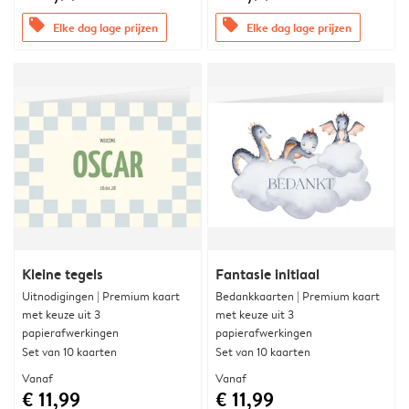
offers
offers
Elke dag lage prijzen
Elke dag lage prijzen
Kleine tegels
Fantasie initiaal
Uitnodigingen | Premium kaart
Bedankkaarten | Premium kaart
met keuze uit 3
met keuze uit 3
papierafwerkingen
papierafwerkingen
Set van 10 kaarten
Set van 10 kaarten
Vanaf
Vanaf
€ 11,99
€ 11,99