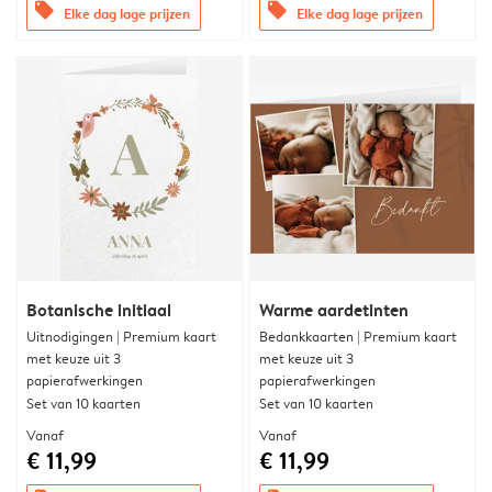
offers
offers
Elke dag lage prijzen
Elke dag lage prijzen
Botanische initiaal
Warme aardetinten
Uitnodigingen | Premium kaart
Bedankkaarten | Premium kaart
met keuze uit 3
met keuze uit 3
papierafwerkingen
papierafwerkingen
Set van 10 kaarten
Set van 10 kaarten
Vanaf
Vanaf
€ 11,99
€ 11,99