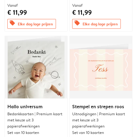
Vanaf
Vanaf
€ 11,99
€ 11,99
offers
offers
Elke dag lage prijzen
Elke dag lage prijzen
Hallo universum
Stempel en strepen roos
Bedankkaarten | Premium kaart
Uitnodigingen | Premium kaart
met keuze uit 3
met keuze uit 3
papierafwerkingen
papierafwerkingen
Set van 10 kaarten
Set van 10 kaarten