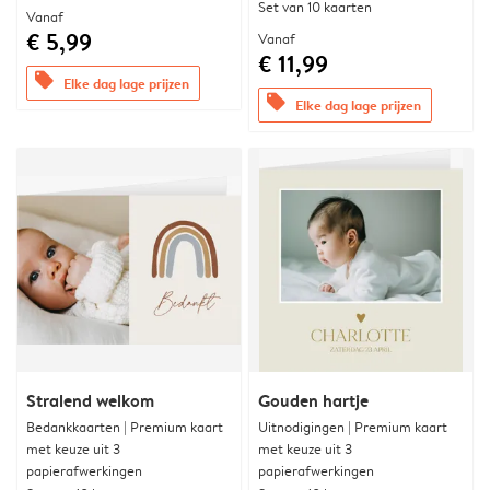
Set van 10 kaarten
Vanaf
€ 5,99
Vanaf
€ 11,99
offers
Elke dag lage prijzen
offers
Elke dag lage prijzen
Stralend welkom
Gouden hartje
Bedankkaarten | Premium kaart
Uitnodigingen | Premium kaart
met keuze uit 3
met keuze uit 3
papierafwerkingen
papierafwerkingen