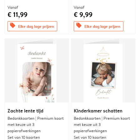
Vanaf
Vanaf
€ 11,99
€ 9,99
offers
offers
Elke dag lage prijzen
Elke dag lage prijzen
Zachte lente tijd
Kinderkamer schatten
Bedankkaarten | Premium kaart
Bedankkaarten | Premium kaart
met keuze uit 3
met keuze uit 3
papierafwerkingen
papierafwerkingen
Set van 10 kaarten
Set van 10 kaarten