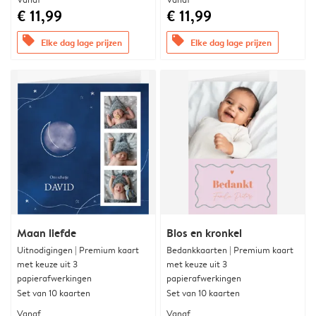
€ 11,99
€ 11,99
offers
offers
Elke dag lage prijzen
Elke dag lage prijzen
Maan liefde
Blos en kronkel
Uitnodigingen | Premium kaart
Bedankkaarten | Premium kaart
met keuze uit 3
met keuze uit 3
papierafwerkingen
papierafwerkingen
Set van 10 kaarten
Set van 10 kaarten
Vanaf
Vanaf