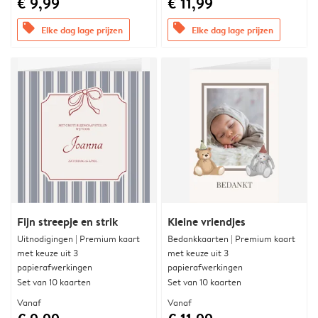
€ 9,99
€ 11,99
offers
offers
Elke dag lage prijzen
Elke dag lage prijzen
Fijn streepje en strik
Kleine vriendjes
Uitnodigingen | Premium kaart
Bedankkaarten | Premium kaart
met keuze uit 3
met keuze uit 3
papierafwerkingen
papierafwerkingen
Set van 10 kaarten
Set van 10 kaarten
Vanaf
Vanaf