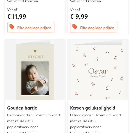
Set van 10 kaarten
Set van 10 kaarten
Vanaf
Vanaf
€ 11,99
€ 9,99
offers
offers
Elke dag lage prijzen
Elke dag lage prijzen
Gouden hartje
Kersen gelukzaligheid
Bedankkaarten | Premium kaart
Uitnodigingen | Premium kaart
met keuze uit 3
met keuze uit 3
papierafwerkingen
papierafwerkingen