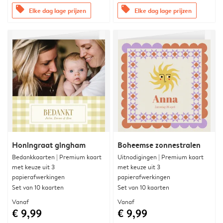
offers
offers
Elke dag lage prijzen
Elke dag lage prijzen
Honingraat gingham
Boheemse zonnestralen
Bedankkaarten | Premium kaart
Uitnodigingen | Premium kaart
met keuze uit 3
met keuze uit 3
papierafwerkingen
papierafwerkingen
Set van 10 kaarten
Set van 10 kaarten
Vanaf
Vanaf
€ 9,99
€ 9,99