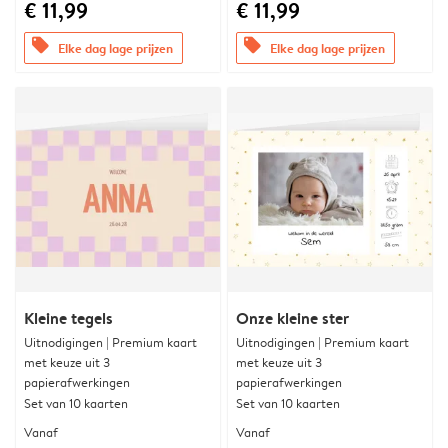
€ 11,99
€ 11,99
offers
offers
Elke dag lage prijzen
Elke dag lage prijzen
Kleine tegels
Onze kleine ster
Uitnodigingen | Premium kaart
Uitnodigingen | Premium kaart
met keuze uit 3
met keuze uit 3
papierafwerkingen
papierafwerkingen
Set van 10 kaarten
Set van 10 kaarten
Vanaf
Vanaf