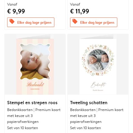
Vanaf
Vanaf
€ 9,99
€ 11,99
offers
offers
Elke dag lage prijzen
Elke dag lage prijzen
Stempel en strepen roos
Tweeling schatten
Bedankkaarten | Premium kaart
Bedankkaarten | Premium kaart
met keuze uit 3
met keuze uit 3
papierafwerkingen
papierafwerkingen
Set van 10 kaarten
Set van 10 kaarten