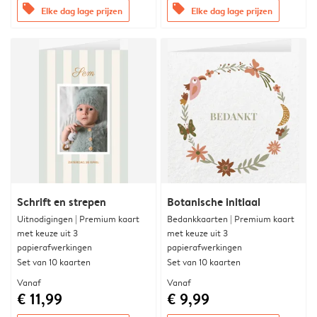
offers
offers
Elke dag lage prijzen
Elke dag lage prijzen
Schrift en strepen
Botanische initiaal
Uitnodigingen | Premium kaart
Bedankkaarten | Premium kaart
met keuze uit 3
met keuze uit 3
papierafwerkingen
papierafwerkingen
Set van 10 kaarten
Set van 10 kaarten
Vanaf
Vanaf
€ 11,99
€ 9,99