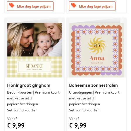
offers
offers
Elke dag lage prijzen
Elke dag lage prijzen
Honingraat gingham
Boheemse zonnestralen
Bedankkaarten | Premium kaart
Uitnodigingen | Premium kaart
met keuze uit 3
met keuze uit 3
papierafwerkingen
papierafwerkingen
Set van 10 kaarten
Set van 10 kaarten
Vanaf
Vanaf
€ 9,99
€ 9,99