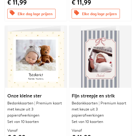
€ 11,99
€ 11,99
offers
offers
Elke dag lage prijzen
Elke dag lage prijzen
Onze kleine ster
Fijn streepje en strik
Bedankkaarten | Premium kaart
Bedankkaarten | Premium kaart
met keuze uit 3
met keuze uit 3
papierafwerkingen
papierafwerkingen
Set van 10 kaarten
Set van 10 kaarten
Vanaf
Vanaf