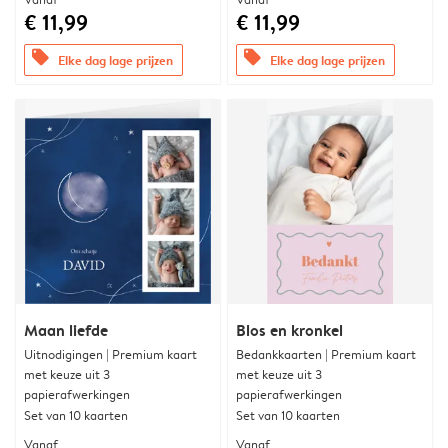
€ 11,99
€ 11,99
offers
offers
Elke dag lage prijzen
Elke dag lage prijzen
Maan liefde
Blos en kronkel
Uitnodigingen | Premium kaart
Bedankkaarten | Premium kaart
met keuze uit 3
met keuze uit 3
papierafwerkingen
papierafwerkingen
Set van 10 kaarten
Set van 10 kaarten
Vanaf
Vanaf