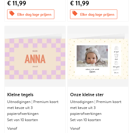
€ 11,99
€ 11,99
offers
offers
Elke dag lage prijzen
Elke dag lage prijzen
Kleine tegels
Onze kleine ster
Uitnodigingen | Premium kaart
Uitnodigingen | Premium kaart
met keuze uit 3
met keuze uit 3
papierafwerkingen
papierafwerkingen
Set van 10 kaarten
Set van 10 kaarten
Vanaf
Vanaf