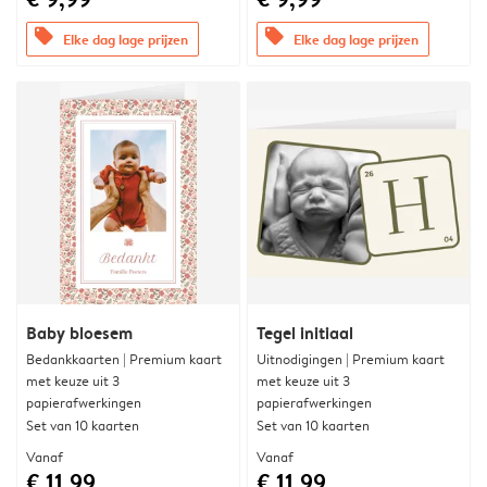
offers
offers
Elke dag lage prijzen
Elke dag lage prijzen
Baby bloesem
Tegel initiaal
Bedankkaarten | Premium kaart
Uitnodigingen | Premium kaart
met keuze uit 3
met keuze uit 3
papierafwerkingen
papierafwerkingen
Set van 10 kaarten
Set van 10 kaarten
Vanaf
Vanaf
€ 11,99
€ 11,99