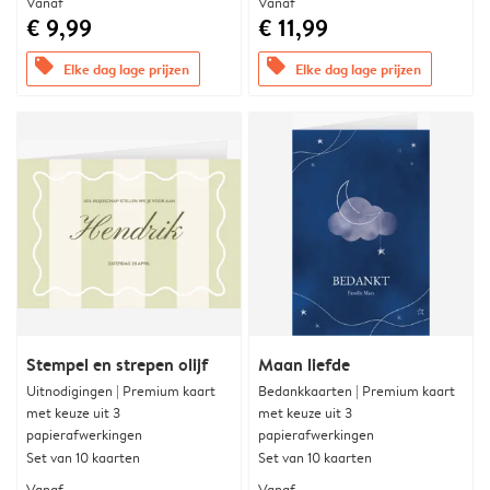
Vanaf
Vanaf
€ 9,99
€ 11,99
offers
offers
Elke dag lage prijzen
Elke dag lage prijzen
Stempel en strepen olijf
Maan liefde
Uitnodigingen | Premium kaart
Bedankkaarten | Premium kaart
met keuze uit 3
met keuze uit 3
papierafwerkingen
papierafwerkingen
Set van 10 kaarten
Set van 10 kaarten
Vanaf
Vanaf