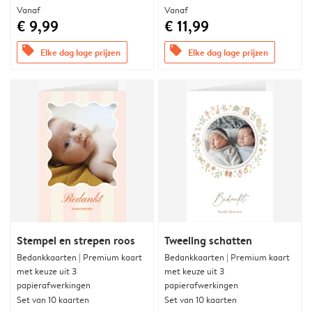
Vanaf
Vanaf
€ 9,99
€ 11,99
offers
offers
Elke dag lage prijzen
Elke dag lage prijzen
Stempel en strepen roos
Tweeling schatten
Bedankkaarten | Premium kaart
Bedankkaarten | Premium kaart
met keuze uit 3
met keuze uit 3
papierafwerkingen
papierafwerkingen
Set van 10 kaarten
Set van 10 kaarten