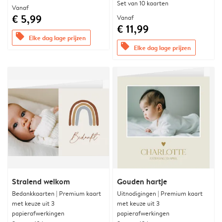
Set van 10 kaarten
Vanaf
€ 5,99
Vanaf
€ 11,99
offers
Elke dag lage prijzen
offers
Elke dag lage prijzen
Stralend welkom
Gouden hartje
Bedankkaarten | Premium kaart
Uitnodigingen | Premium kaart
met keuze uit 3
met keuze uit 3
papierafwerkingen
papierafwerkingen