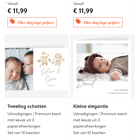
Vanaf
Vanaf
€ 11,99
€ 11,99
offers
offers
Elke dag lage prijzen
Elke dag lage prijzen
Tweeling schatten
Kleine elegantie
Uitnodigingen | Premium kaart
Uitnodigingen | Premium kaart
met keuze uit 3
met keuze uit 3
papierafwerkingen
papierafwerkingen
Set van 10 kaarten
Set van 10 kaarten