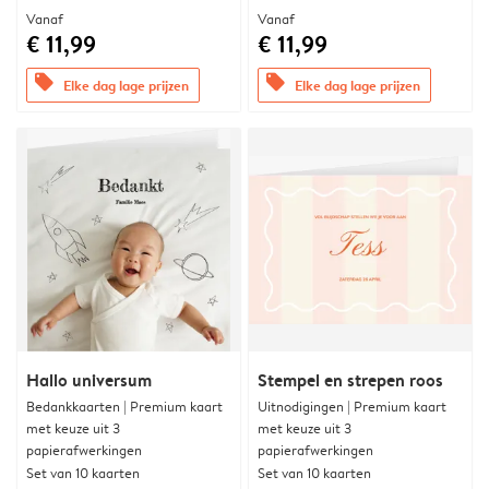
Vanaf
Vanaf
€ 11,99
€ 11,99
offers
offers
Elke dag lage prijzen
Elke dag lage prijzen
Hallo universum
Stempel en strepen roos
Bedankkaarten | Premium kaart
Uitnodigingen | Premium kaart
met keuze uit 3
met keuze uit 3
papierafwerkingen
papierafwerkingen
Set van 10 kaarten
Set van 10 kaarten