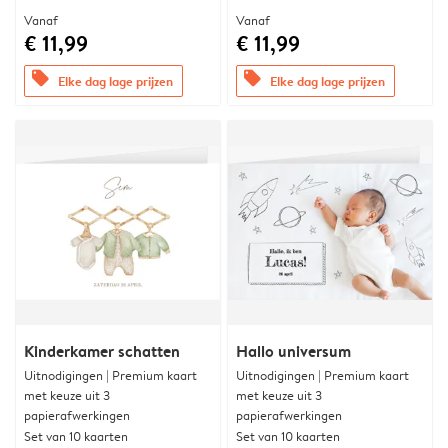
Vanaf
Vanaf
€ 11,99
€ 11,99
offers
offers
Elke dag lage prijzen
Elke dag lage prijzen
Kinderkamer schatten
Hallo universum
Uitnodigingen | Premium kaart
Uitnodigingen | Premium kaart
met keuze uit 3
met keuze uit 3
papierafwerkingen
papierafwerkingen
Set van 10 kaarten
Set van 10 kaarten