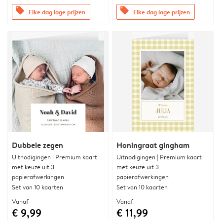
offers
offers
Elke dag lage prijzen
Elke dag lage prijzen
Dubbele zegen
Honingraat gingham
Uitnodigingen | Premium kaart
Uitnodigingen | Premium kaart
met keuze uit 3
met keuze uit 3
papierafwerkingen
papierafwerkingen
Set van 10 kaarten
Set van 10 kaarten
Vanaf
Vanaf
€ 9,99
€ 11,99