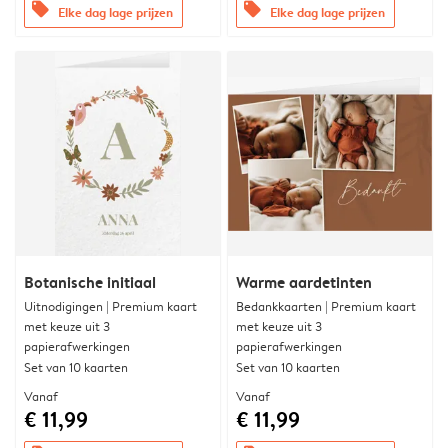
offers
offers
Elke dag lage prijzen
Elke dag lage prijzen
Botanische initiaal
Warme aardetinten
Uitnodigingen | Premium kaart
Bedankkaarten | Premium kaart
met keuze uit 3
met keuze uit 3
papierafwerkingen
papierafwerkingen
Set van 10 kaarten
Set van 10 kaarten
Vanaf
Vanaf
€ 11,99
€ 11,99