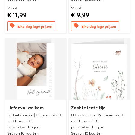
Vanaf
Vanaf
€ 11,99
€ 9,99
offers
offers
Elke dag lage prijzen
Elke dag lage prijzen
Liefdevol welkom
Zachte lente tijd
Bedankkaarten | Premium kaart
Uitnodigingen | Premium kaart
met keuze uit 3
met keuze uit 3
papierafwerkingen
papierafwerkingen
Set van 10 kaarten
Set van 10 kaarten