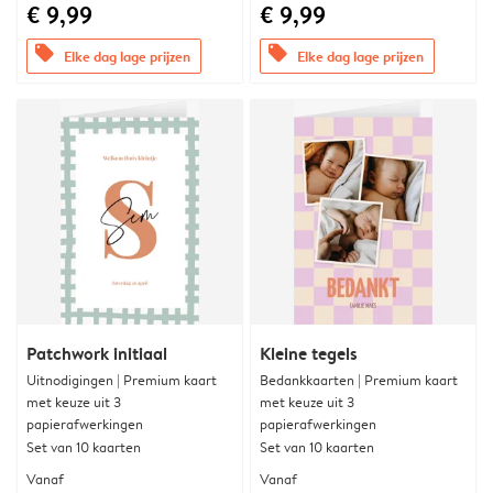
€ 9,99
€ 9,99
offers
offers
Elke dag lage prijzen
Elke dag lage prijzen
Patchwork initiaal
Kleine tegels
Uitnodigingen | Premium kaart
Bedankkaarten | Premium kaart
met keuze uit 3
met keuze uit 3
papierafwerkingen
papierafwerkingen
Set van 10 kaarten
Set van 10 kaarten
Vanaf
Vanaf