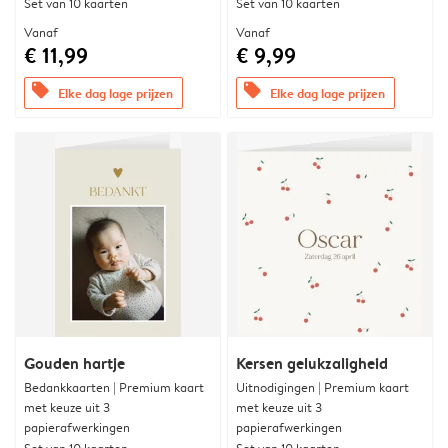
Set van 10 kaarten
Set van 10 kaarten
Vanaf
Vanaf
€ 11,99
€ 9,99
offers
offers
Elke dag lage prijzen
Elke dag lage prijzen
Gouden hartje
Kersen gelukzaligheid
Bedankkaarten | Premium kaart
Uitnodigingen | Premium kaart
met keuze uit 3
met keuze uit 3
papierafwerkingen
papierafwerkingen