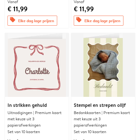
Vanaf
Vanaf
€ 11,99
€ 11,99
offers
offers
Elke dag lage prijzen
Elke dag lage prijzen
In strikken gehuld
Stempel en strepen olijf
Uitnodigingen | Premium kaart
Bedankkaarten | Premium kaart
met keuze uit 3
met keuze uit 3
papierafwerkingen
papierafwerkingen
Set van 10 kaarten
Set van 10 kaarten