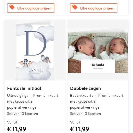
offers
offers
Elke dag lage prijzen
Elke dag lage prijzen
Fantasie initiaal
Dubbele zegen
Uitnodigingen | Premium kaart
Bedankkaarten | Premium kaart
met keuze uit 3
met keuze uit 3
papierafwerkingen
papierafwerkingen
Set van 10 kaarten
Set van 10 kaarten
Vanaf
Vanaf
€ 11,99
€ 11,99