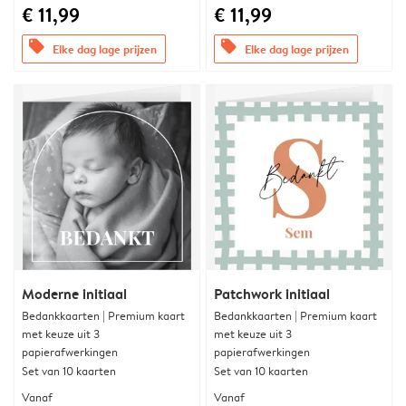
€ 11,99
€ 11,99
offers
offers
Elke dag lage prijzen
Elke dag lage prijzen
Moderne initiaal
Patchwork initiaal
Bedankkaarten | Premium kaart
Bedankkaarten | Premium kaart
met keuze uit 3
met keuze uit 3
papierafwerkingen
papierafwerkingen
Set van 10 kaarten
Set van 10 kaarten
Vanaf
Vanaf