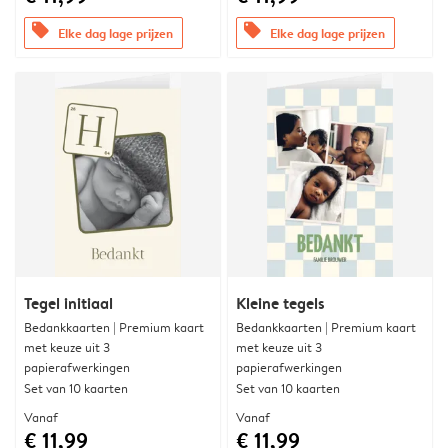
offers
offers
Elke dag lage prijzen
Elke dag lage prijzen
Tegel initiaal
Kleine tegels
Bedankkaarten | Premium kaart
Bedankkaarten | Premium kaart
met keuze uit 3
met keuze uit 3
papierafwerkingen
papierafwerkingen
Set van 10 kaarten
Set van 10 kaarten
Vanaf
Vanaf
€ 11,99
€ 11,99