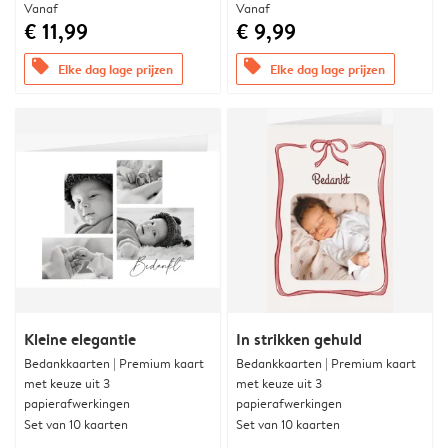
Vanaf
Vanaf
€ 11,99
€ 9,99
offers
offers
Elke dag lage prijzen
Elke dag lage prijzen
Kleine elegantie
In strikken gehuld
Bedankkaarten | Premium kaart
Bedankkaarten | Premium kaart
met keuze uit 3
met keuze uit 3
papierafwerkingen
papierafwerkingen
Set van 10 kaarten
Set van 10 kaarten