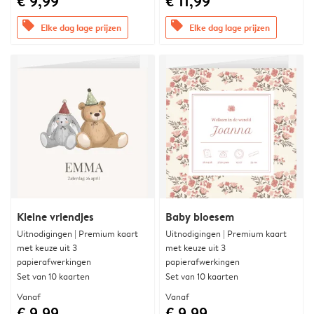
€ 9,99
€ 11,99
offers
offers
Elke dag lage prijzen
Elke dag lage prijzen
Kleine vriendjes
Baby bloesem
Uitnodigingen | Premium kaart
Uitnodigingen | Premium kaart
met keuze uit 3
met keuze uit 3
papierafwerkingen
papierafwerkingen
Set van 10 kaarten
Set van 10 kaarten
Vanaf
Vanaf
€ 9,99
€ 9,99