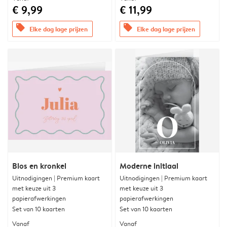
€ 9,99
€ 11,99
offers
offers
Elke dag lage prijzen
Elke dag lage prijzen
Blos en kronkel
Moderne initiaal
Uitnodigingen | Premium kaart
Uitnodigingen | Premium kaart
met keuze uit 3
met keuze uit 3
papierafwerkingen
papierafwerkingen
Set van 10 kaarten
Set van 10 kaarten
Vanaf
Vanaf