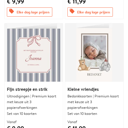
€ 9,99
€ 11,99
offers
offers
Elke dag lage prijzen
Elke dag lage prijzen
Fijn streepje en strik
Kleine vriendjes
Uitnodigingen | Premium kaart
Bedankkaarten | Premium kaart
met keuze uit 3
met keuze uit 3
papierafwerkingen
papierafwerkingen
Set van 10 kaarten
Set van 10 kaarten
Vanaf
Vanaf