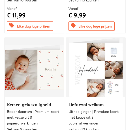
Set van 10 kaarten
Set van 10 kaarten
Vanaf
Vanaf
€ 11,99
€ 9,99
offers
offers
Elke dag lage prijzen
Elke dag lage prijzen
Kersen gelukzaligheid
Liefdevol welkom
Bedankkaarten | Premium kaart
Uitnodigingen | Premium kaart
met keuze uit 3
met keuze uit 3
papierafwerkingen
papierafwerkingen
Set van 10 kaarten
Set van 10 kaarten