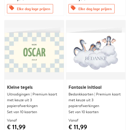
offers
offers
Elke dag lage prijzen
Elke dag lage prijzen
Kleine tegels
Fantasie initiaal
Uitnodigingen | Premium kaart
Bedankkaarten | Premium kaart
met keuze uit 3
met keuze uit 3
papierafwerkingen
papierafwerkingen
Set van 10 kaarten
Set van 10 kaarten
Vanaf
Vanaf
€ 11,99
€ 11,99