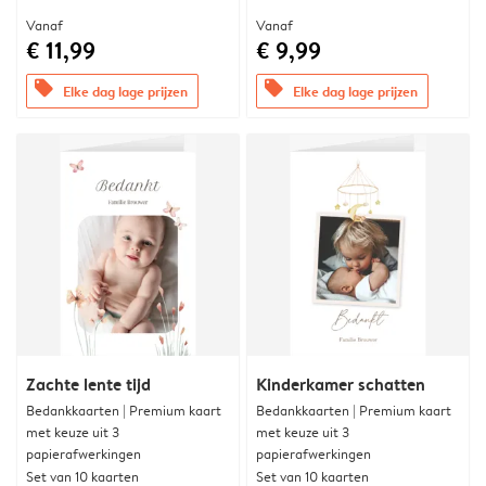
Vanaf
Vanaf
€ 11,99
€ 9,99
offers
offers
Elke dag lage prijzen
Elke dag lage prijzen
Zachte lente tijd
Kinderkamer schatten
Bedankkaarten | Premium kaart
Bedankkaarten | Premium kaart
met keuze uit 3
met keuze uit 3
papierafwerkingen
papierafwerkingen
Set van 10 kaarten
Set van 10 kaarten