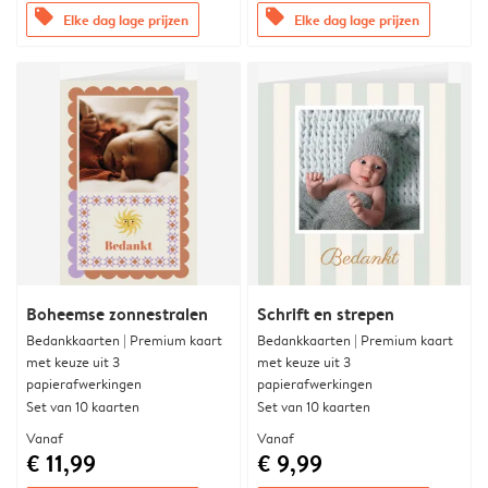
offers
offers
Elke dag lage prijzen
Elke dag lage prijzen
Boheemse zonnestralen
Schrift en strepen
Bedankkaarten | Premium kaart
Bedankkaarten | Premium kaart
met keuze uit 3
met keuze uit 3
papierafwerkingen
papierafwerkingen
Set van 10 kaarten
Set van 10 kaarten
Vanaf
Vanaf
€ 11,99
€ 9,99