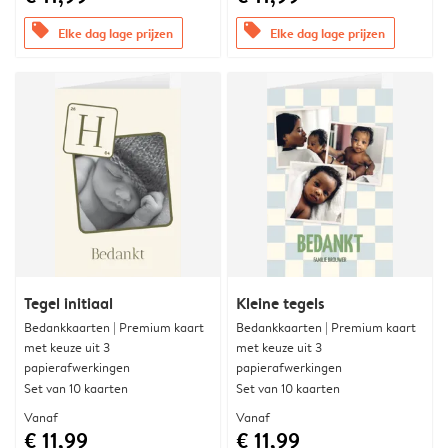
offers
offers
Elke dag lage prijzen
Elke dag lage prijzen
Tegel initiaal
Kleine tegels
Bedankkaarten | Premium kaart
Bedankkaarten | Premium kaart
met keuze uit 3
met keuze uit 3
papierafwerkingen
papierafwerkingen
Set van 10 kaarten
Set van 10 kaarten
Vanaf
Vanaf
€ 11,99
€ 11,99