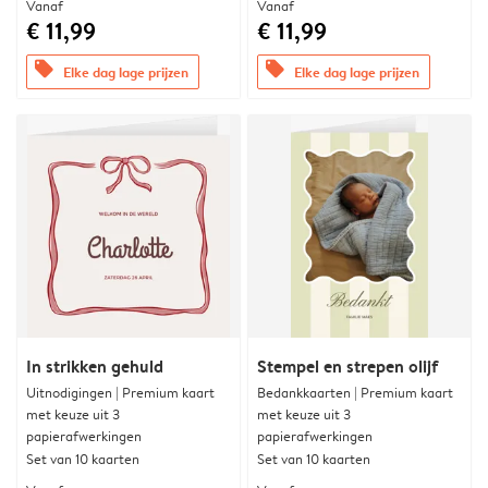
Vanaf
Vanaf
€ 11,99
€ 11,99
offers
offers
Elke dag lage prijzen
Elke dag lage prijzen
In strikken gehuld
Stempel en strepen olijf
Uitnodigingen | Premium kaart
Bedankkaarten | Premium kaart
met keuze uit 3
met keuze uit 3
papierafwerkingen
papierafwerkingen
Set van 10 kaarten
Set van 10 kaarten