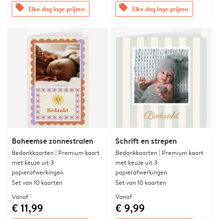
offers
offers
Elke dag lage prijzen
Elke dag lage prijzen
Boheemse zonnestralen
Schrift en strepen
Bedankkaarten | Premium kaart
Bedankkaarten | Premium kaart
met keuze uit 3
met keuze uit 3
papierafwerkingen
papierafwerkingen
Set van 10 kaarten
Set van 10 kaarten
Vanaf
Vanaf
€ 11,99
€ 9,99