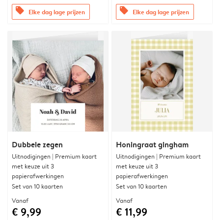
offers
offers
Elke dag lage prijzen
Elke dag lage prijzen
Dubbele zegen
Honingraat gingham
Uitnodigingen | Premium kaart
Uitnodigingen | Premium kaart
met keuze uit 3
met keuze uit 3
papierafwerkingen
papierafwerkingen
Set van 10 kaarten
Set van 10 kaarten
Vanaf
Vanaf
€ 9,99
€ 11,99