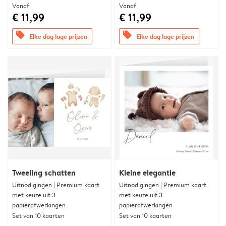
Vanaf
Vanaf
€ 11,99
€ 11,99
offers
offers
Elke dag lage prijzen
Elke dag lage prijzen
Tweeling schatten
Kleine elegantie
Uitnodigingen | Premium kaart
Uitnodigingen | Premium kaart
met keuze uit 3
met keuze uit 3
papierafwerkingen
papierafwerkingen
Set van 10 kaarten
Set van 10 kaarten