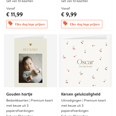
Set van 10 kaarten
Set van 10 kaarten
Vanaf
Vanaf
€ 11,99
€ 9,99
offers
offers
Elke dag lage prijzen
Elke dag lage prijzen
Gouden hartje
Kersen gelukzaligheid
Bedankkaarten | Premium kaart
Uitnodigingen | Premium kaart
met keuze uit 3
met keuze uit 3
papierafwerkingen
papierafwerkingen