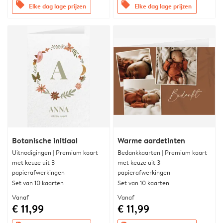
offers
offers
Elke dag lage prijzen
Elke dag lage prijzen
Botanische initiaal
Warme aardetinten
Uitnodigingen | Premium kaart
Bedankkaarten | Premium kaart
met keuze uit 3
met keuze uit 3
papierafwerkingen
papierafwerkingen
Set van 10 kaarten
Set van 10 kaarten
Vanaf
Vanaf
€ 11,99
€ 11,99