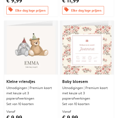
€ 9,99
€ 11,99
offers
offers
Elke dag lage prijzen
Elke dag lage prijzen
Kleine vriendjes
Baby bloesem
Uitnodigingen | Premium kaart
Uitnodigingen | Premium kaart
met keuze uit 3
met keuze uit 3
papierafwerkingen
papierafwerkingen
Set van 10 kaarten
Set van 10 kaarten
Vanaf
Vanaf
€ 9,99
€ 9,99