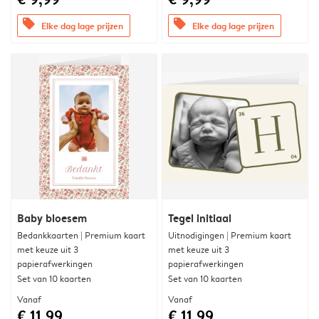
offers
offers
Elke dag lage prijzen
Elke dag lage prijzen
Baby bloesem
Tegel initiaal
Bedankkaarten | Premium kaart
Uitnodigingen | Premium kaart
met keuze uit 3
met keuze uit 3
papierafwerkingen
papierafwerkingen
Set van 10 kaarten
Set van 10 kaarten
Vanaf
Vanaf
€ 11,99
€ 11,99