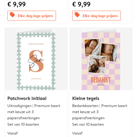
€ 9,99
€ 9,99
offers
offers
Elke dag lage prijzen
Elke dag lage prijzen
Patchwork initiaal
Kleine tegels
Uitnodigingen | Premium kaart
Bedankkaarten | Premium kaart
met keuze uit 3
met keuze uit 3
papierafwerkingen
papierafwerkingen
Set van 10 kaarten
Set van 10 kaarten
Vanaf
Vanaf