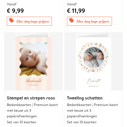
Vanaf
Vanaf
€ 9,99
€ 11,99
offers
offers
Elke dag lage prijzen
Elke dag lage prijzen
Stempel en strepen roos
Tweeling schatten
Bedankkaarten | Premium kaart
Bedankkaarten | Premium kaart
met keuze uit 3
met keuze uit 3
papierafwerkingen
papierafwerkingen
Set van 10 kaarten
Set van 10 kaarten