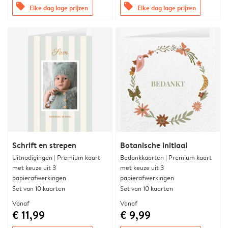
offers
offers
Elke dag lage prijzen
Elke dag lage prijzen
Schrift en strepen
Botanische initiaal
Uitnodigingen | Premium kaart
Bedankkaarten | Premium kaart
met keuze uit 3
met keuze uit 3
papierafwerkingen
papierafwerkingen
Set van 10 kaarten
Set van 10 kaarten
Vanaf
Vanaf
€ 11,99
€ 9,99