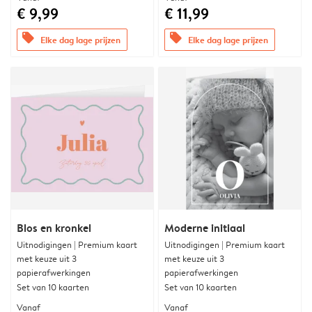
€ 9,99
€ 11,99
offers
offers
Elke dag lage prijzen
Elke dag lage prijzen
Blos en kronkel
Moderne initiaal
Uitnodigingen | Premium kaart
Uitnodigingen | Premium kaart
met keuze uit 3
met keuze uit 3
papierafwerkingen
papierafwerkingen
Set van 10 kaarten
Set van 10 kaarten
Vanaf
Vanaf