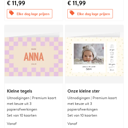
€ 11,99
€ 11,99
offers
offers
Elke dag lage prijzen
Elke dag lage prijzen
Kleine tegels
Onze kleine ster
Uitnodigingen | Premium kaart
Uitnodigingen | Premium kaart
met keuze uit 3
met keuze uit 3
papierafwerkingen
papierafwerkingen
Set van 10 kaarten
Set van 10 kaarten
Vanaf
Vanaf