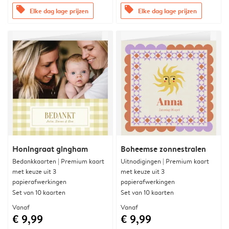
offers
offers
Elke dag lage prijzen
Elke dag lage prijzen
Honingraat gingham
Boheemse zonnestralen
Bedankkaarten | Premium kaart
Uitnodigingen | Premium kaart
met keuze uit 3
met keuze uit 3
papierafwerkingen
papierafwerkingen
Set van 10 kaarten
Set van 10 kaarten
Vanaf
Vanaf
€ 9,99
€ 9,99