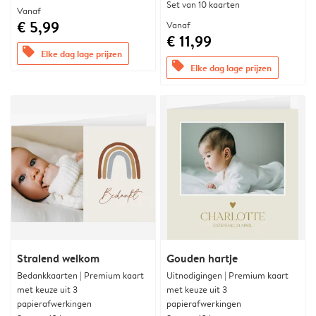
Set van 10 kaarten
Vanaf
€ 5,99
Vanaf
€ 11,99
offers
Elke dag lage prijzen
offers
Elke dag lage prijzen
Stralend welkom
Gouden hartje
Bedankkaarten | Premium kaart
Uitnodigingen | Premium kaart
met keuze uit 3
met keuze uit 3
papierafwerkingen
papierafwerkingen