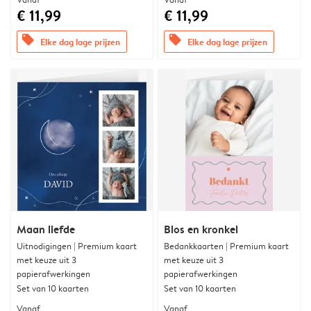
€ 11,99
€ 11,99
offers
offers
Elke dag lage prijzen
Elke dag lage prijzen
Maan liefde
Blos en kronkel
Uitnodigingen | Premium kaart
Bedankkaarten | Premium kaart
met keuze uit 3
met keuze uit 3
papierafwerkingen
papierafwerkingen
Set van 10 kaarten
Set van 10 kaarten
Vanaf
Vanaf