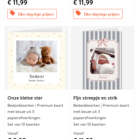
€ 11,99
€ 11,99
offers
offers
Elke dag lage prijzen
Elke dag lage prijzen
Onze kleine ster
Fijn streepje en strik
Bedankkaarten | Premium kaart
Bedankkaarten | Premium kaart
met keuze uit 3
met keuze uit 3
papierafwerkingen
papierafwerkingen
Set van 10 kaarten
Set van 10 kaarten
Vanaf
Vanaf