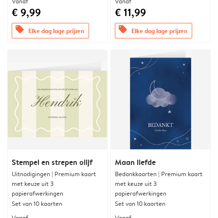
Vanaf
Vanaf
€ 9,99
€ 11,99
offers
offers
Elke dag lage prijzen
Elke dag lage prijzen
Stempel en strepen olijf
Maan liefde
Uitnodigingen | Premium kaart
Bedankkaarten | Premium kaart
met keuze uit 3
met keuze uit 3
papierafwerkingen
papierafwerkingen
Set van 10 kaarten
Set van 10 kaarten
Vanaf
Vanaf