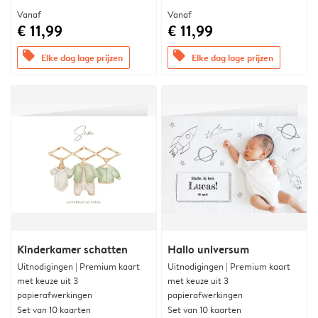
Vanaf
Vanaf
€ 11,99
€ 11,99
offers
offers
Elke dag lage prijzen
Elke dag lage prijzen
Kinderkamer schatten
Hallo universum
Uitnodigingen | Premium kaart
Uitnodigingen | Premium kaart
met keuze uit 3
met keuze uit 3
papierafwerkingen
papierafwerkingen
Set van 10 kaarten
Set van 10 kaarten