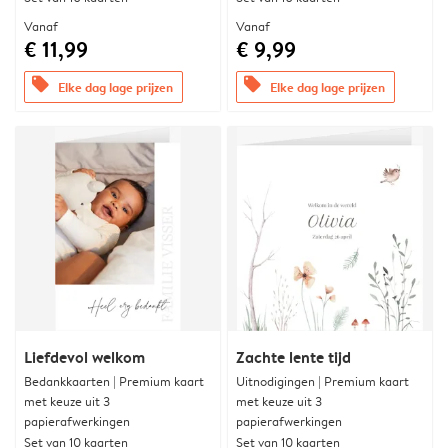
Vanaf
Vanaf
€ 11,99
€ 9,99
offers
offers
Elke dag lage prijzen
Elke dag lage prijzen
Liefdevol welkom
Zachte lente tijd
Bedankkaarten | Premium kaart
Uitnodigingen | Premium kaart
met keuze uit 3
met keuze uit 3
papierafwerkingen
papierafwerkingen
Set van 10 kaarten
Set van 10 kaarten