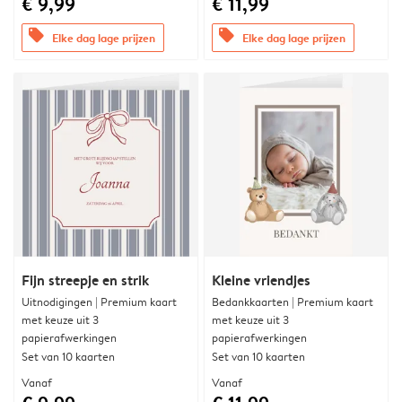
€ 9,99
€ 11,99
offers
offers
Elke dag lage prijzen
Elke dag lage prijzen
Fijn streepje en strik
Kleine vriendjes
Uitnodigingen | Premium kaart
Bedankkaarten | Premium kaart
met keuze uit 3
met keuze uit 3
papierafwerkingen
papierafwerkingen
Set van 10 kaarten
Set van 10 kaarten
Vanaf
Vanaf