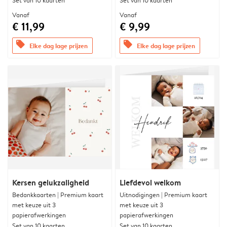
Set van 10 kaarten
Set van 10 kaarten
Vanaf
Vanaf
€ 11,99
€ 9,99
offers
offers
Elke dag lage prijzen
Elke dag lage prijzen
Kersen gelukzaligheid
Liefdevol welkom
Bedankkaarten | Premium kaart
Uitnodigingen | Premium kaart
met keuze uit 3
met keuze uit 3
papierafwerkingen
papierafwerkingen
Set van 10 kaarten
Set van 10 kaarten