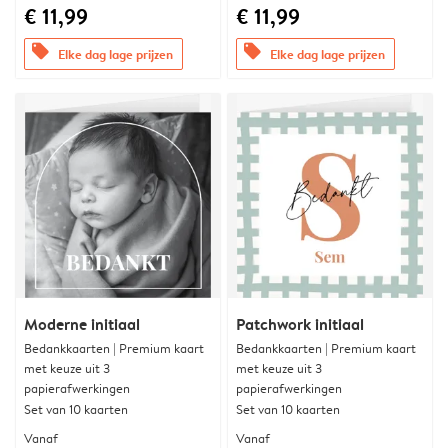
€ 11,99
€ 11,99
offers
offers
Elke dag lage prijzen
Elke dag lage prijzen
Moderne initiaal
Patchwork initiaal
Bedankkaarten | Premium kaart
Bedankkaarten | Premium kaart
met keuze uit 3
met keuze uit 3
papierafwerkingen
papierafwerkingen
Set van 10 kaarten
Set van 10 kaarten
Vanaf
Vanaf