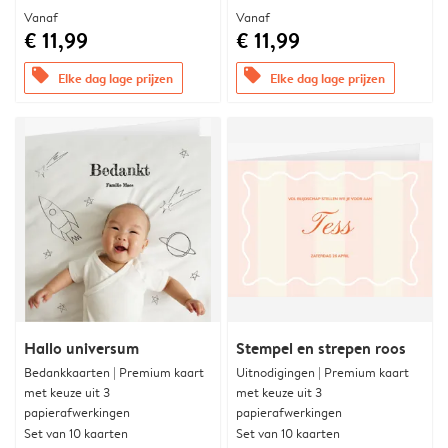
Vanaf
Vanaf
€ 11,99
€ 11,99
offers
offers
Elke dag lage prijzen
Elke dag lage prijzen
Hallo universum
Stempel en strepen roos
Bedankkaarten | Premium kaart
Uitnodigingen | Premium kaart
met keuze uit 3
met keuze uit 3
papierafwerkingen
papierafwerkingen
Set van 10 kaarten
Set van 10 kaarten