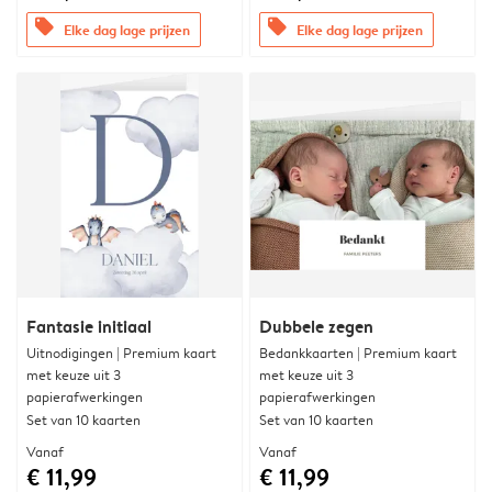
offers
offers
Elke dag lage prijzen
Elke dag lage prijzen
Fantasie initiaal
Dubbele zegen
Uitnodigingen | Premium kaart
Bedankkaarten | Premium kaart
met keuze uit 3
met keuze uit 3
papierafwerkingen
papierafwerkingen
Set van 10 kaarten
Set van 10 kaarten
Vanaf
Vanaf
€ 11,99
€ 11,99