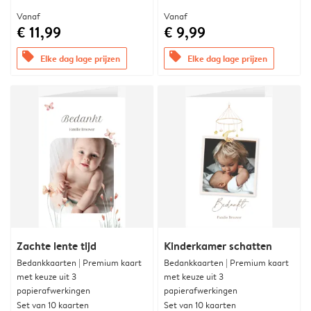
Vanaf
Vanaf
€ 11,99
€ 9,99
offers
offers
Elke dag lage prijzen
Elke dag lage prijzen
Zachte lente tijd
Kinderkamer schatten
Bedankkaarten | Premium kaart
Bedankkaarten | Premium kaart
met keuze uit 3
met keuze uit 3
papierafwerkingen
papierafwerkingen
Set van 10 kaarten
Set van 10 kaarten