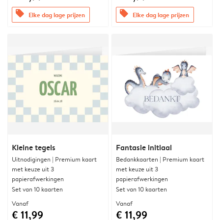
offers
offers
Elke dag lage prijzen
Elke dag lage prijzen
Kleine tegels
Fantasie initiaal
Uitnodigingen | Premium kaart
Bedankkaarten | Premium kaart
met keuze uit 3
met keuze uit 3
papierafwerkingen
papierafwerkingen
Set van 10 kaarten
Set van 10 kaarten
Vanaf
Vanaf
€ 11,99
€ 11,99