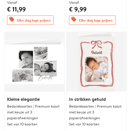
Vanaf
Vanaf
€ 11,99
€ 9,99
offers
offers
Elke dag lage prijzen
Elke dag lage prijzen
Kleine elegantie
In strikken gehuld
Bedankkaarten | Premium kaart
Bedankkaarten | Premium kaart
met keuze uit 3
met keuze uit 3
papierafwerkingen
papierafwerkingen
Set van 10 kaarten
Set van 10 kaarten