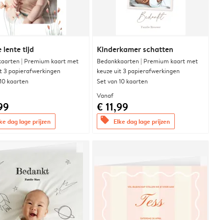
 lente tijd
Kinderkamer schatten
aarten | Premium kaart met
Bedankkaarten | Premium kaart met
it 3 papierafwerkingen
keuze uit 3 papierafwerkingen
 10 kaarten
Set van 10 kaarten
Vanaf
99
€ 11,99
offers
ke dag lage prijzen
Elke dag lage prijzen