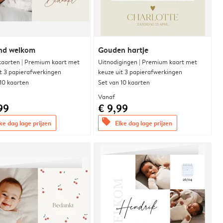
end welkom
Gouden hartje
aarten | Premium kaart met
Uitnodigingen | Premium kaart met
it 3 papierafwerkingen
keuze uit 3 papierafwerkingen
 10 kaarten
Set van 10 kaarten
Vanaf
99
€ 9,99
offers
ke dag lage prijzen
Elke dag lage prijzen