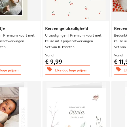
tje
Kersen gelukzaligheid
Kersen
 | Premium kaart met
Uitnodigingen | Premium kaart met
Bedankk
pierafwerkingen
keuze uit 3 papierafwerkingen
keuze u
rten
Set van 10 kaarten
Set van
Vanaf
Vanaf
€ 9,99
€ 11,
offers
offers
lage prijzen
Elke dag lage prijzen
El