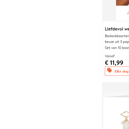
Liefdevol w
Bedankkaarten
keuze uit 3 pa
Set van 10 kaa
Vanaf
€ 11,99
offers
Elke dag 