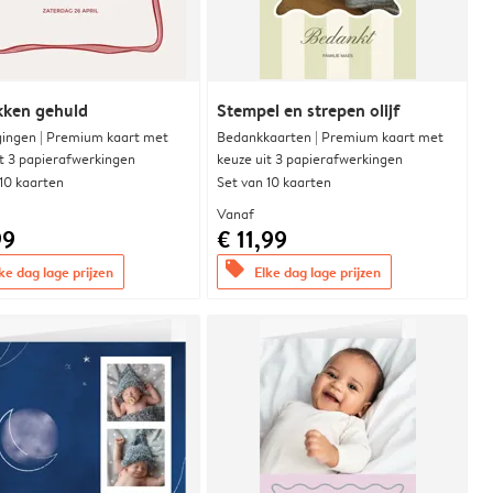
ikken gehuld
Stempel en strepen olijf
gingen | Premium kaart met
Bedankkaarten | Premium kaart met
it 3 papierafwerkingen
keuze uit 3 papierafwerkingen
 10 kaarten
Set van 10 kaarten
Vanaf
99
€ 11,99
offers
ke dag lage prijzen
Elke dag lage prijzen