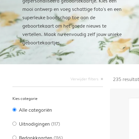
gepersonaliseerd geboortekaartje. Kies een
mooi ontwerp en voeg schattige foto's en een
superleuke boodschap toe aan de
geboortekaart om het goede nieuws te
vertellen. Maak nu eenvoudig zelf jouw unieke
geboortekaartjes.
Verwijder filters
235
resulta
close
Kies categorie
Alle categoriën
Uitnodigingen
(117)
Bedankkaarten
(116)