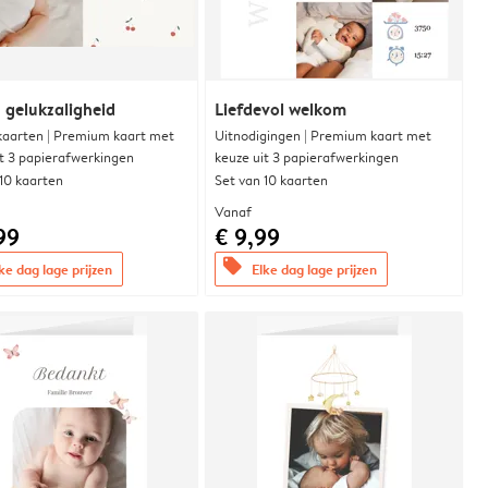
 gelukzaligheid
Liefdevol welkom
aarten | Premium kaart met
Uitnodigingen | Premium kaart met
it 3 papierafwerkingen
keuze uit 3 papierafwerkingen
 10 kaarten
Set van 10 kaarten
Vanaf
99
€ 9,99
offers
ke dag lage prijzen
Elke dag lage prijzen