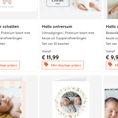
r schatten
Hallo universum
Hallo 
 | Premium kaart met
Uitnodigingen | Premium kaart met
Bedankk
pierafwerkingen
keuze uit 3 papierafwerkingen
keuze u
rten
Set van 10 kaarten
Set van
Vanaf
Vanaf
€ 11,99
€ 9,
offers
offers
lage prijzen
Elke dag lage prijzen
El