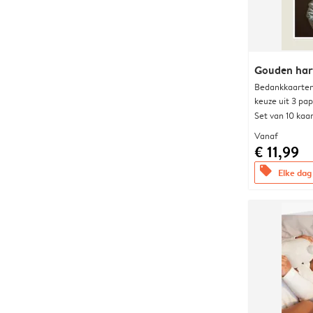
Gouden har
Bedankkaarten
keuze uit 3 pa
Set van 10 kaa
Vanaf
€ 11,99
offers
Elke dag 