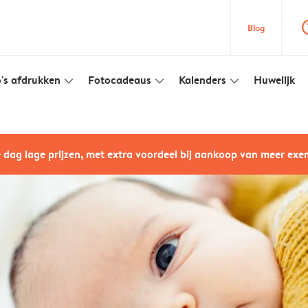
question
Blog
's afdrukken
Fotocadeaus
Kalenders
Huwelijk
slim_arrow_down
slim_arrow_down
slim_arrow_down
e dag lage prijzen, met extra voordeel bij aankoop van meer ex