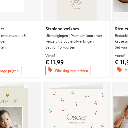
rt
Stralend welkom
Stral
met keuze uit 3
Uitnodigingen | Premium kaart met
Bedankk
ngen
keuze uit 3 papierafwerkingen
keuze u
rten
Set van 10 kaarten
Set van
Vanaf
Vanaf
€ 11,99
€ 11,
offers
offers
lage prijzen
Elke dag lage prijzen
El