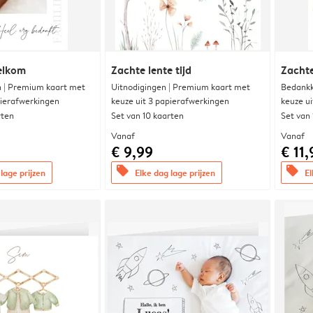
elkom
Zachte lente tijd
Zachte
 | Premium kaart met
Uitnodigingen | Premium kaart met
Bedankk
pierafwerkingen
keuze uit 3 papierafwerkingen
keuze u
rten
Set van 10 kaarten
Set van
Vanaf
Vanaf
€ 9,99
€ 11,
offers
offers
lage prijzen
Elke dag lage prijzen
El