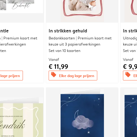
ntie
In strikken gehuld
In str
 | Premium kaart met
Bedankkaarten | Premium kaart met
Uitnodi
pierafwerkingen
keuze uit 3 papierafwerkingen
keuze u
rten
Set van 10 kaarten
Set van
Vanaf
Vanaf
€ 11,99
€ 9,
offers
offers
lage prijzen
Elke dag lage prijzen
El