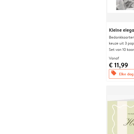
Kleine elega
Bedankkaarten
keuze uit 3 pa
Set van 10 kaa
Vanaf
€ 11,99
offers
Elke dag 