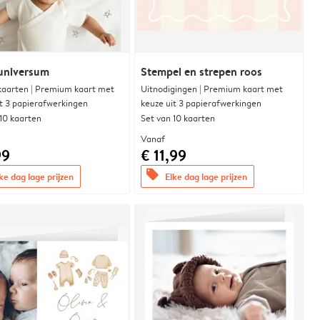
universum
Stempel en strepen roos
aarten | Premium kaart met
Uitnodigingen | Premium kaart met
it 3 papierafwerkingen
keuze uit 3 papierafwerkingen
 10 kaarten
Set van 10 kaarten
Vanaf
99
€ 11,99
offers
ke dag lage prijzen
Elke dag lage prijzen