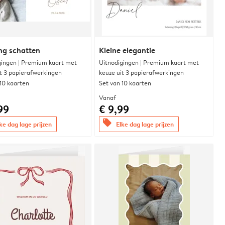
ng schatten
Kleine elegantie
gingen | Premium kaart met
Uitnodigingen | Premium kaart met
it 3 papierafwerkingen
keuze uit 3 papierafwerkingen
 10 kaarten
Set van 10 kaarten
Vanaf
99
€ 9,99
offers
ke dag lage prijzen
Elke dag lage prijzen