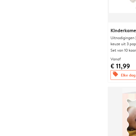
Kinderkame
Uitnodigingen
keuze uit 3 pa
Set van 10 kaa
Vanaf
€ 11,99
offers
Elke dag 