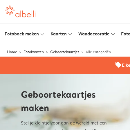
Fotoboek maken
Kaarten
Wanddecoratie
Foto
slim_arrow_down
slim_arrow_down
slim_arrow_down
Home
Fotokaarten
Geboortekaartjes
Alle categoriën
offers
Elk
Geboortekaartjes
maken
Stel je kleintje voor aan de wereld met een