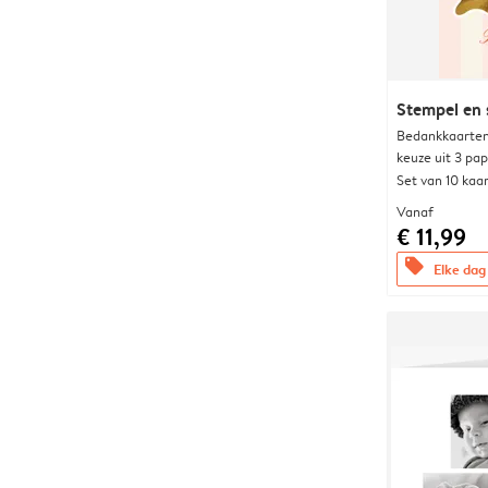
Stempel en 
Bedankkaarten
keuze uit 3 pa
Set van 10 kaa
Vanaf
€ 11,99
offers
Elke dag 