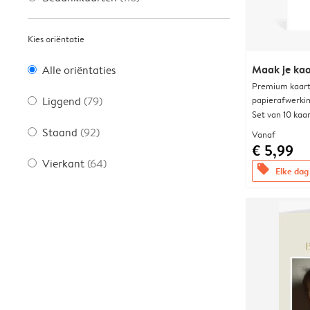
Kies oriëntatie
Maak je kaa
Alle oriëntaties
Premium kaart 
papierafwerki
Liggend
(79)
Set van 10 kaa
Staand
(92)
Vanaf
€ 5,99
Vierkant
(64)
offers
Elke dag 