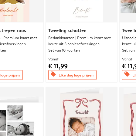
strepen roos
Tweeling schatten
Tweeli
 | Premium kaart met
Bedankkaarten | Premium kaart met
Uitnodi
pierafwerkingen
keuze uit 3 papierafwerkingen
keuze u
rten
Set van 10 kaarten
Set van
Vanaf
Vanaf
€ 11,99
€ 11,
offers
offers
lage prijzen
Elke dag lage prijzen
El