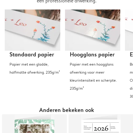
een professionele afwerking.
Standaard papier
Hoogglans papier
E
Papier met een gladde,
Papier met een hoogglans
B
halfmatte afwerking. 235g/m²
afwerking voor meer
m
kleurintensiteit en scherpte.
O
235g/m²
d
3
Anderen bekeken ook