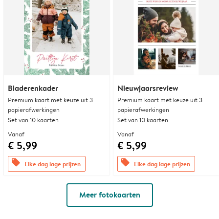
Bladerenkader
Nieuwjaarsreview
Premium kaart met keuze uit 3
Premium kaart met keuze uit 3
papierafwerkingen
papierafwerkingen
Set van 10 kaarten
Set van 10 kaarten
Vanaf
Vanaf
€ 5,99
€ 5,99
offers
offers
Elke dag lage prijzen
Elke dag lage prijzen
Meer fotokaarten