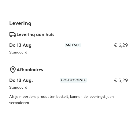
Levering
delivery_standard_v2
Levering aan huis
Do 13 Aug
€ 6,29
SNELSTE
Standaard
marker-pin
Afhaaladres
Do 13 Aug.
€ 5,29
GOEDKOOPSTE
Standaard
Als je meerdere producten bestelt, kunnen de leveringstijden
veranderen.