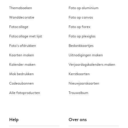
Themaboeken
Foto op aluminium
Wanddecoratie
Foto op canvas
Fotocollage
Foto op forex
Fotocollage met lijst
Foto op plexiglas
Foto’s afdrukken
Bedankkaartjes
Kaarten maken
Uitnodigingen maken
Kalender maken
Verjaardagskalenders maken
Mok bedrukken
Kerstkaarten
Cadeaubonnen
Nieuwjaarskaarten
Alle fotoproducten
Trouwalbum
Help
Over ons