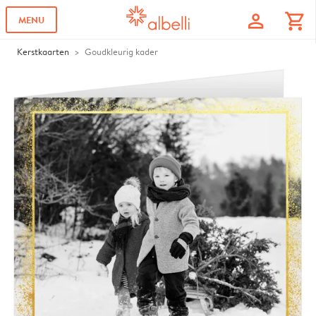
profile
shopping_cart
MENU
Kerstkaarten
Goudkleurig kader