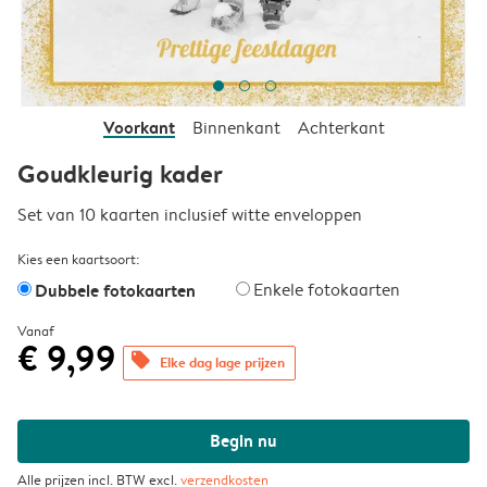
Voorkant
Binnenkant
Achterkant
Goudkleurig kader
Set van 10 kaarten inclusief witte enveloppen
Kies een kaartsoort:
Dubbele fotokaarten
Enkele fotokaarten
Vanaf
€ 9,99
offers
Elke dag lage prijzen
Begin nu
Alle prijzen incl. BTW excl.
verzendkosten