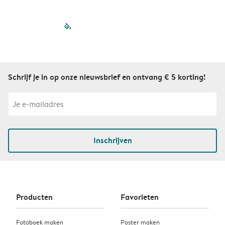
filled-pagination
outlined-paginatio
outlined-paginat
outlined-pagin
outlined-pag
outlined-p
Schrijf je in op onze nieuwsbrief en ontvang € 5 korting!
Inschrijven
Producten
Favorieten
Fotoboek maken
Poster maken