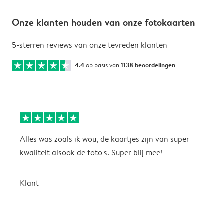
Onze klanten houden van onze fotokaarten
5-sterren reviews van onze tevreden klanten
4.4
op basis van
1138 beoordelingen
Alles was zoals ik wou, de kaartjes zijn van super
W
kwaliteit alsook de foto's. Super blij mee!
t
j
t
Klant