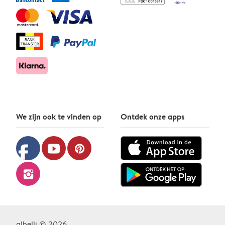
We zijn ook te vinden op
Ontdek onze apps
facebook
youtube
pinterest
instagram
albelli © 2026