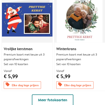
Vrolijke kerstman
Winterkrans
Premium kaart met keuze uit 3
Premium kaart met keuze uit 3
papierafwerkingen
papierafwerkingen
Set van 10 kaarten
Set van 10 kaarten
Vanaf
Vanaf
€ 5,99
€ 5,99
offers
offers
Elke dag lage prijzen
Elke dag lage prijzen
Meer fotokaarten