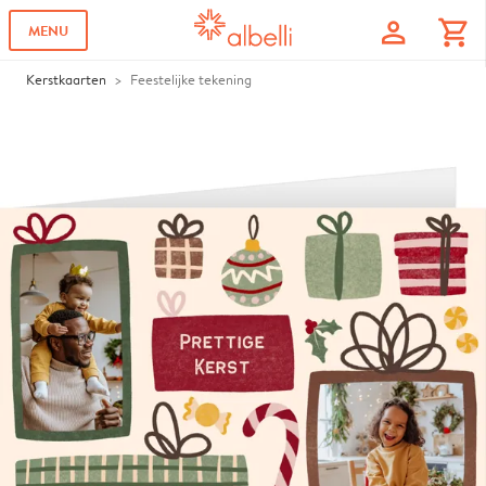
profile
shopping_cart
MENU
Kerstkaarten
Feestelijke tekening