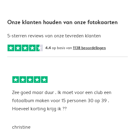
Onze klanten houden van onze fotokaarten
5-sterren reviews van onze tevreden klanten
4.4
op basis van
1138 beoordelingen
Zee goed maar duur . Ik moet voor een club een
M
fotoalbum maken voor 15 personen 30 op 39 .
k
Hoeveel korting krijg ik ??
b
christine
J