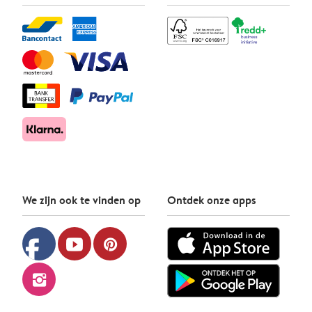
We zijn ook te vinden op
Ontdek onze apps
facebook
youtube
pinterest
instagram