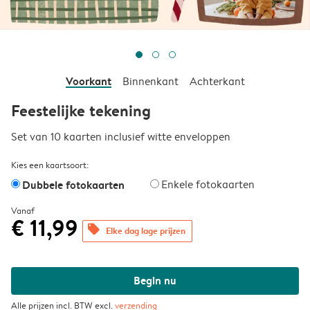
Voorkant
Binnenkant
Achterkant
Feestelijke tekening
Set van 10 kaarten inclusief witte enveloppen
Kies een kaartsoort:
Dubbele fotokaarten
Enkele fotokaarten
Vanaf
€ 11,99
offers
Elke dag lage prijzen
Begin nu
Alle prijzen incl. BTW excl.
verzending