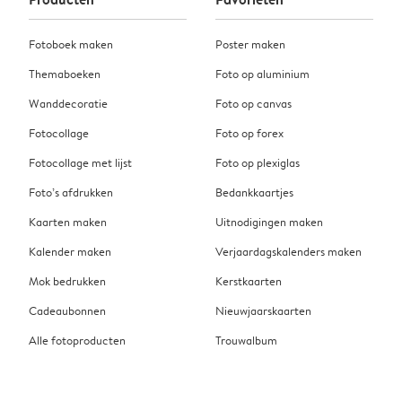
Fotoboek maken
Poster maken
Themaboeken
Foto op aluminium
Wanddecoratie
Foto op canvas
Fotocollage
Foto op forex
Fotocollage met lijst
Foto op plexiglas
Foto’s afdrukken
Bedankkaartjes
Kaarten maken
Uitnodigingen maken
Kalender maken
Verjaardagskalenders maken
Mok bedrukken
Kerstkaarten
Cadeaubonnen
Nieuwjaarskaarten
Alle fotoproducten
Trouwalbum