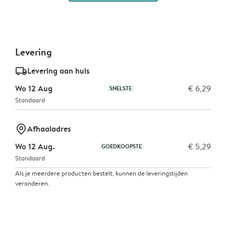
Levering
delivery_standard_v2
Levering aan huis
Wo 12 Aug
€ 6,29
SNELSTE
Standaard
marker-pin
Afhaaladres
Wo 12 Aug.
€ 5,29
GOEDKOOPSTE
Standaard
Als je meerdere producten bestelt, kunnen de leveringstijden
veranderen.