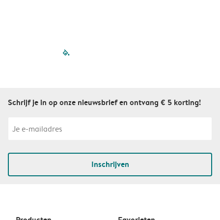
filled-pagination
outlined-paginatio
outlined-paginat
outlined-pagin
outlined-pag
outlined-p
Schrijf je in op onze nieuwsbrief en ontvang € 5 korting!
Inschrijven
Producten
Favorieten