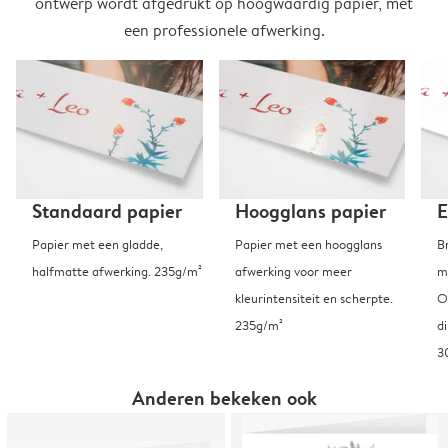
ontwerp wordt afgedrukt op hoogwaardig papier, met
een professionele afwerking.
Standaard papier
Hoogglans papier
E
Papier met een gladde,
Papier met een hoogglans
B
halfmatte afwerking. 235g/m²
afwerking voor meer
m
kleurintensiteit en scherpte.
O
235g/m²
d
3
Anderen bekeken ook