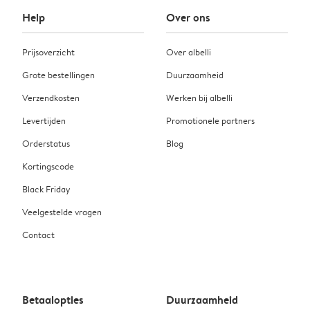
Help
Over ons
Prijsoverzicht
Over albelli
Grote bestellingen
Duurzaamheid
Verzendkosten
Werken bij albelli
Levertijden
Promotionele partners
Orderstatus
Blog
Kortingscode
Black Friday
Veelgestelde vragen
Contact
Betaalopties
Duurzaamheid