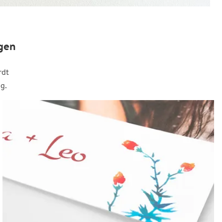
gen
rdt
g.