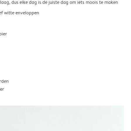
 laag, dus elke dag is de juiste dag om iets moois te maken
ief witte enveloppen
pier
rden
er