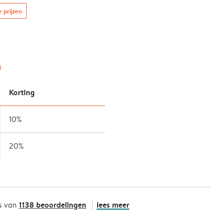
e prijzen
g
Korting
10%
20%
1138 beoordelingen
lees meer
s van