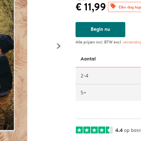
€ 11,99
offers
Elke dag lag
Begin nu
Alle prijzen incl. BTW excl.
verzendin
Aantal
2-4
5+
4.4
op basi