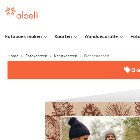
Fotoboek maken
Kaarten
Wanddecoratie
Foto
slim_arrow_down
slim_arrow_down
slim_arrow_down
Home
Fotokaarten
Kerstkaarten
Dennenappels
offers
Elk