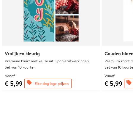
Vrolijk en kleurig
Gouden bloem
Premium kaart met keuze uit 3 papierafwerkingen
Premium kaart m
Set van 10 kaarten
Set van 10 kaart
Vanaf
Vanaf
€ 5,99
€ 5,99
offers
offers
Elke dag lage prijzen