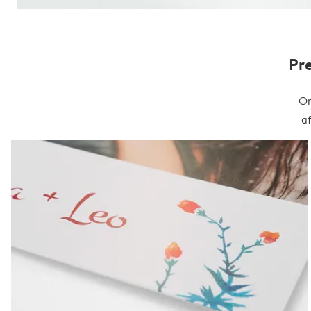
Pr
On
a