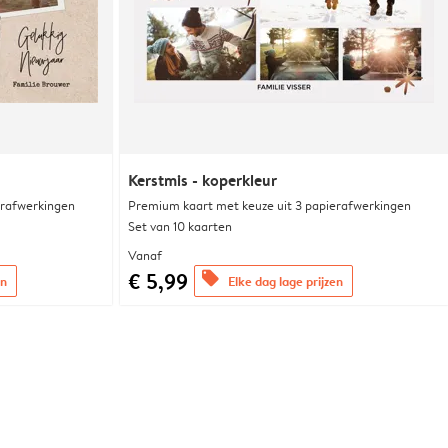
Kerstmis - koperkleur
erafwerkingen
Premium kaart met keuze uit 3 papierafwerkingen
Set van 10 kaarten
Vanaf
€ 5,99
offers
en
Elke dag lage prijzen