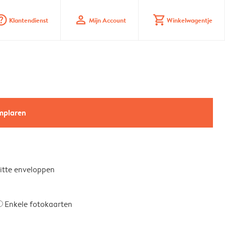
_mark_circle
profile
shopping_cart
Klantendienst
Mijn Account
Winkelwagentje
emplaren
witte enveloppen
Enkele fotokaarten