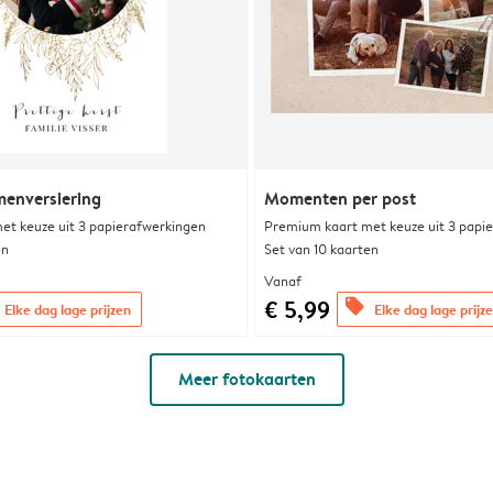
enversiering
Momenten per post
et keuze uit 3 papierafwerkingen
Premium kaart met keuze uit 3 papi
en
Set van 10 kaarten
Vanaf
€ 5,99
offers
Elke dag lage prijzen
Elke dag lage prijz
Meer fotokaarten