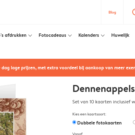
question
Blog
's afdrukken
Fotocadeaus
Kalenders
Huwelijk
slim_arrow_down
slim_arrow_down
slim_arrow_down
e dag lage prijzen, met extra voordeel bij aankoop van meer ex
Dennenappels
Set van 10 kaarten inclusief 
Kies een kaartsoort:
Dubbele fotokaarten
Vanaf