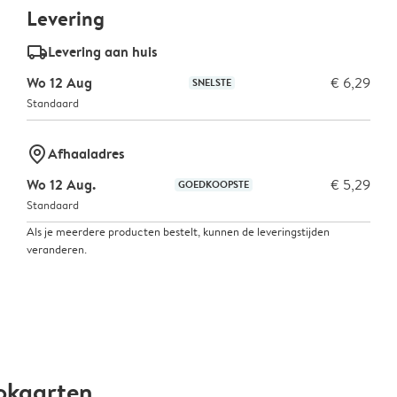
Levering
delivery_standard_v2
Levering aan huis
Wo 12 Aug
€ 6,29
SNELSTE
Standaard
marker-pin
Afhaaladres
Wo 12 Aug.
€ 5,29
GOEDKOOPSTE
Standaard
Als je meerdere producten bestelt, kunnen de leveringstijden
veranderen.
okaarten