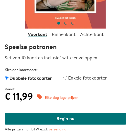
Voorkant
Binnenkant
Achterkant
Speelse patronen
Set van 10 kaarten inclusief witte enveloppen
Kies een kaartsoort:
Dubbele fotokaarten
Enkele fotokaarten
Vanaf
€ 11,99
offers
Elke dag lage prijzen
Begin nu
Alle prijzen incl. BTW excl.
verzending