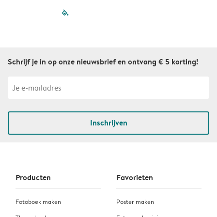
filled-pagination
outlined-paginatio
outlined-paginat
outlined-pagin
outlined-pag
outlined-p
Schrijf je in op onze nieuwsbrief en ontvang € 5 korting!
Inschrijven
Producten
Favorieten
Fotoboek maken
Poster maken