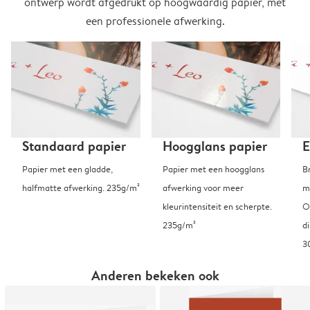
ontwerp wordt afgedrukt op hoogwaardig papier, met
een professionele afwerking.
Standaard papier
Hoogglans papier
E
Papier met een gladde,
Papier met een hoogglans
B
halfmatte afwerking. 235g/m²
afwerking voor meer
m
kleurintensiteit en scherpte.
O
235g/m²
d
3
Anderen bekeken ook