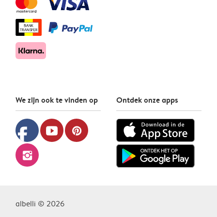
We zijn ook te vinden op
Ontdek onze apps
facebook
youtube
pinterest
instagram
albelli © 2026