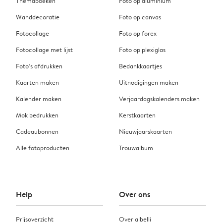
Themaboeken
Foto op aluminium
Wanddecoratie
Foto op canvas
Fotocollage
Foto op forex
Fotocollage met lijst
Foto op plexiglas
Foto’s afdrukken
Bedankkaartjes
Kaarten maken
Uitnodigingen maken
Kalender maken
Verjaardagskalenders maken
Mok bedrukken
Kerstkaarten
Cadeaubonnen
Nieuwjaarskaarten
Alle fotoproducten
Trouwalbum
Help
Over ons
Prijsoverzicht
Over albelli