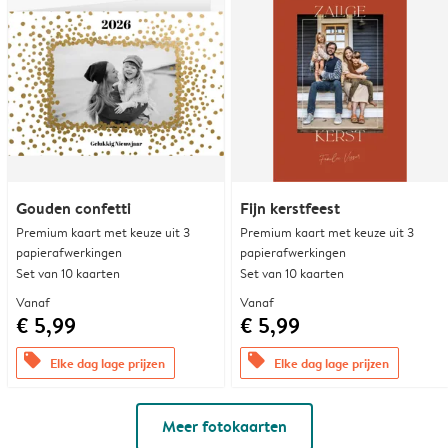
Gouden confetti
Fijn kerstfeest
Premium kaart met keuze uit 3
Premium kaart met keuze uit 3
papierafwerkingen
papierafwerkingen
Set van 10 kaarten
Set van 10 kaarten
Vanaf
Vanaf
€ 5,99
€ 5,99
offers
offers
Elke dag lage prijzen
Elke dag lage prijzen
Meer fotokaarten