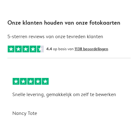
Onze klanten houden van onze fotokaarten
5-sterren reviews van onze tevreden klanten
4.4
op basis van
1138 beoordelingen
Snelle levering, gemakkelijk om zelf te bewerken
D
i
Nancy Tote