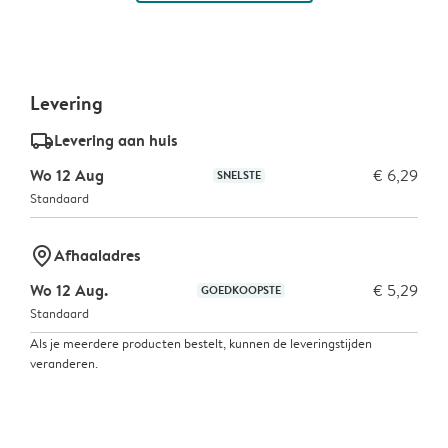
Levering
delivery_standard_v2
Levering aan huis
Wo 12 Aug
€ 6,29
SNELSTE
Standaard
marker-pin
Afhaaladres
Wo 12 Aug.
€ 5,29
GOEDKOOPSTE
Standaard
Als je meerdere producten bestelt, kunnen de leveringstijden
veranderen.