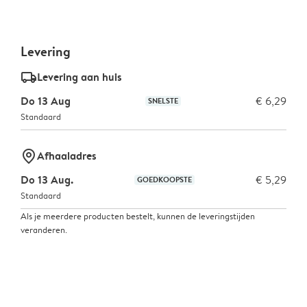
Levering
delivery_standard_v2
Levering aan huis
Do 13 Aug
€ 6,29
SNELSTE
Standaard
marker-pin
Afhaaladres
Do 13 Aug.
€ 5,29
GOEDKOOPSTE
Standaard
Als je meerdere producten bestelt, kunnen de leveringstijden
veranderen.