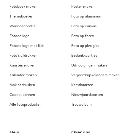
Fotoboek maken
Poster maken
Themaboeken
Foto op aluminium
Wanddecoratie
Foto op canvas
Fotocollage
Foto op forex
Fotocollage met lijst
Foto op plexiglas
Foto’s afdrukken
Bedankkaartjes
Kaarten maken
Uitnodigingen maken
Kalender maken
Verjaardagskalenders maken
Mok bedrukken
Kerstkaarten
Cadeaubonnen
Nieuwjaarskaarten
Alle fotoproducten
Trouwalbum
Help
Over ons