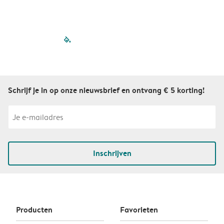
filled-pagination
outlined-paginatio
outlined-paginat
outlined-pagin
outlined-pag
outlined-p
Schrijf je in op onze nieuwsbrief en ontvang € 5 korting!
Inschrijven
Producten
Favorieten