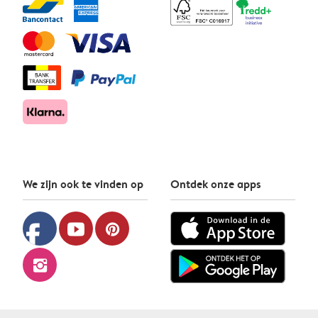
We zijn ook te vinden op
Ontdek onze apps
facebook
youtube
pinterest
instagram