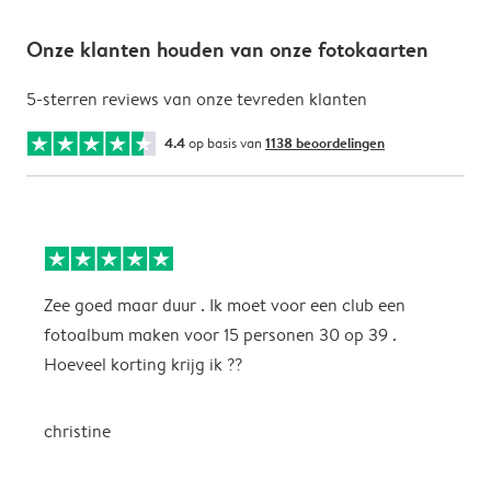
Onze klanten houden van onze fotokaarten
5-sterren reviews van onze tevreden klanten
4.4
op basis van
1138 beoordelingen
Zee goed maar duur . Ik moet voor een club een
M
fotoalbum maken voor 15 personen 30 op 39 .
k
Hoeveel korting krijg ik ??
b
christine
J