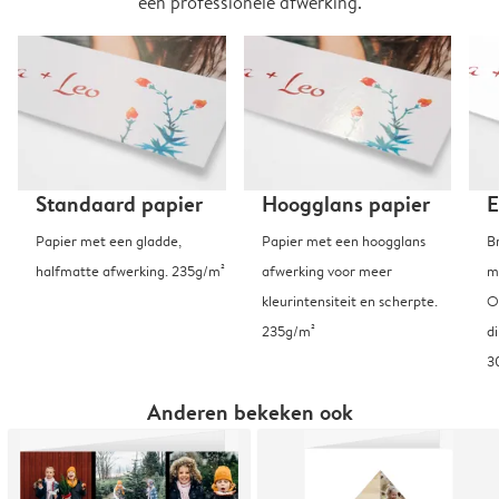
een professionele afwerking.
Standaard papier
Hoogglans papier
E
Papier met een gladde,
Papier met een hoogglans
B
halfmatte afwerking. 235g/m²
afwerking voor meer
m
kleurintensiteit en scherpte.
O
235g/m²
d
3
Anderen bekeken ook