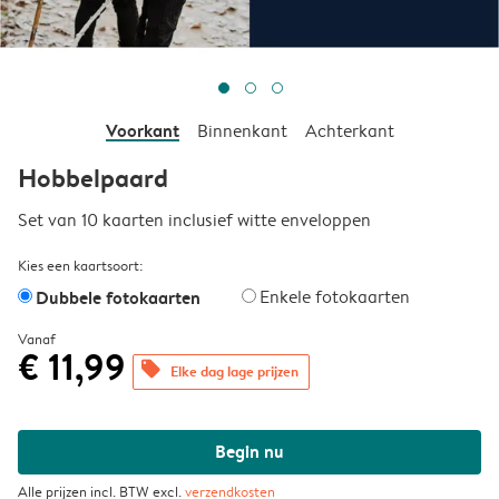
Voorkant
Binnenkant
Achterkant
Hobbelpaard
Set van 10 kaarten inclusief witte enveloppen
Kies een kaartsoort:
Dubbele fotokaarten
Enkele fotokaarten
Vanaf
€ 11,99
offers
Elke dag lage prijzen
Begin nu
Alle prijzen incl. BTW excl.
verzendkosten