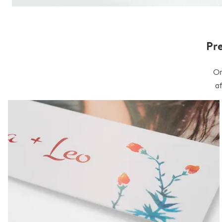
Pr
On
a