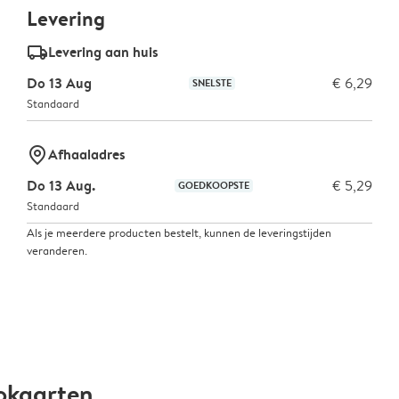
Levering
delivery_standard_v2
Levering aan huis
Do 13 Aug
€ 6,29
SNELSTE
Standaard
marker-pin
Afhaaladres
Do 13 Aug.
€ 5,29
GOEDKOOPSTE
Standaard
Als je meerdere producten bestelt, kunnen de leveringstijden
veranderen.
okaarten