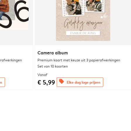
Camera album
erafwerkingen
Premium kaart met keuze uit 3 papierafwerkingen
Set van 10 kaarten
Vanaf
€ 5,99
offers
en
Elke dag lage prijzen