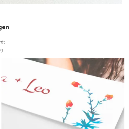
gen
rdt
g.