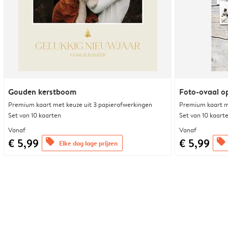
Gouden kerstboom
Foto-ovaal o
Premium kaart met keuze uit 3 papierafwerkingen
Premium kaart m
Set van 10 kaarten
Set van 10 kaart
Vanaf
Vanaf
€ 5,99
€ 5,99
offers
offers
Elke dag lage prijzen