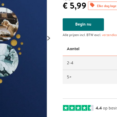
€ 5,99
offers
Elke dag lage 
Begin nu
Alle prijzen incl. BTW excl.
verzendko
Aantal
2-4
5+
4.4
op basi