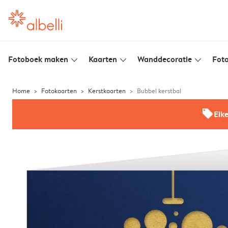
Fotoboek maken
Kaarten
Wanddecoratie
Foto
slim_arrow_down
slim_arrow_down
slim_arrow_down
Home
Fotokaarten
Kerstkaarten
Bubbel kerstbal
offers
Elk