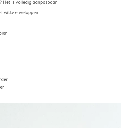
? Het is volledig aanpasbaar
ief witte enveloppen
pier
rden
er