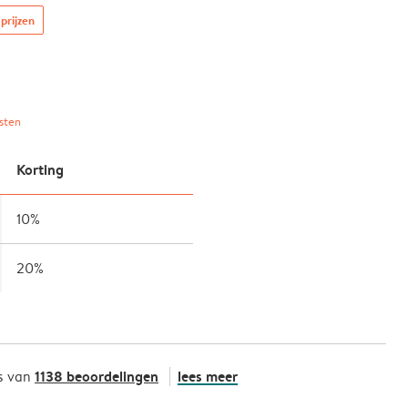
prijzen
sten
Korting
10%
20%
1138 beoordelingen
lees meer
s van