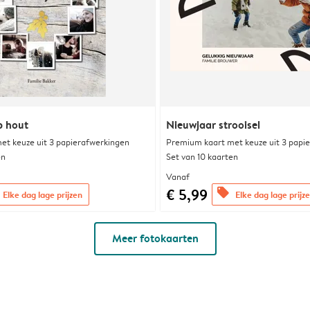
p hout
Nieuwjaar strooisel
et keuze uit 3 papierafwerkingen
Premium kaart met keuze uit 3 papi
en
Set van 10 kaarten
Vanaf
€ 5,99
offers
Elke dag lage prijzen
Elke dag lage prijz
Meer fotokaarten