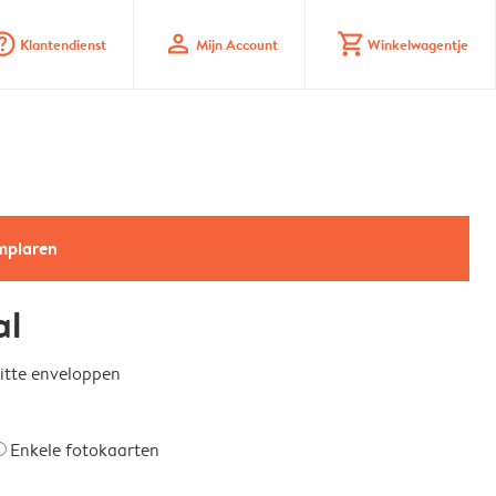
_mark_circle
profile
shopping_cart
Klantendienst
Mijn Account
Winkelwagentje
emplaren
al
witte enveloppen
Enkele fotokaarten