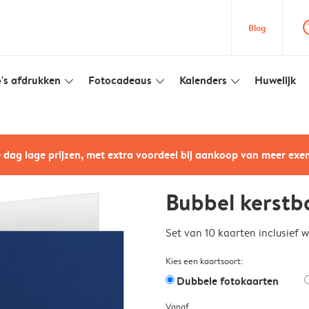
question
Blog
's afdrukken
Fotocadeaus
Kalenders
Huwelijk
slim_arrow_down
slim_arrow_down
slim_arrow_down
e dag lage prijzen, met extra voordeel bij aankoop van meer ex
Bubbel kerstb
Set van 10 kaarten inclusief 
Kies een kaartsoort:
Dubbele fotokaarten
Vanaf