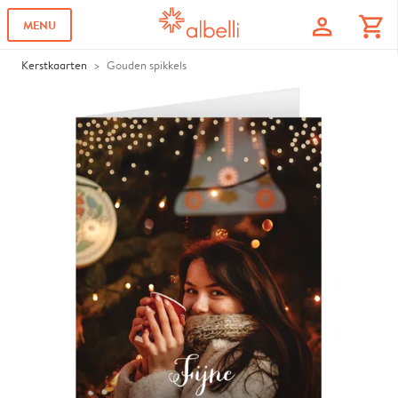
profile
shopping_cart
MENU
Kerstkaarten
Gouden spikkels