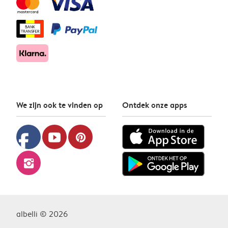
We zijn ook te vinden op
Ontdek onze apps
facebook
youtube
pinterest
instagram
albelli © 2026