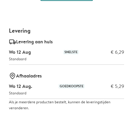
Levering
delivery_standard_v2
Levering aan huis
Wo 12 Aug
€ 6,29
SNELSTE
Standaard
marker-pin
Afhaaladres
Wo 12 Aug.
€ 5,29
GOEDKOOPSTE
Standaard
Als je meerdere producten bestelt, kunnen de leveringstijden
veranderen.