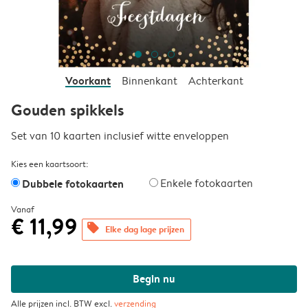
Voorkant
Binnenkant
Achterkant
Gouden spikkels
Set van 10 kaarten inclusief witte enveloppen
Kies een kaartsoort:
Dubbele fotokaarten
Enkele fotokaarten
Vanaf
€ 11,99
offers
Elke dag lage prijzen
Begin nu
Alle prijzen incl. BTW excl.
verzending