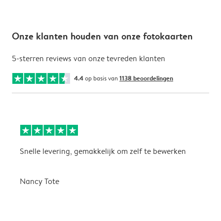
Onze klanten houden van onze fotokaarten
5-sterren reviews van onze tevreden klanten
4.4
op basis van
1138 beoordelingen
Snelle levering, gemakkelijk om zelf te bewerken
D
i
Nancy Tote