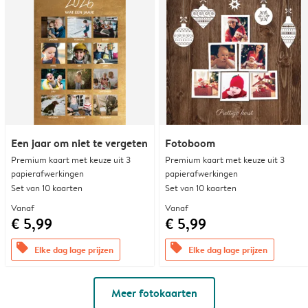
Een jaar om niet te vergeten
Fotoboom
Premium kaart met keuze uit 3
Premium kaart met keuze uit 3
papierafwerkingen
papierafwerkingen
Set van 10 kaarten
Set van 10 kaarten
Vanaf
Vanaf
€ 5,99
€ 5,99
offers
offers
Elke dag lage prijzen
Elke dag lage prijzen
Meer fotokaarten