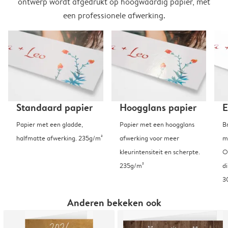
ontwerp wordt afgedrukt op hoogwaardig papier, met
een professionele afwerking.
Standaard papier
Hoogglans papier
E
Papier met een gladde,
Papier met een hoogglans
B
halfmatte afwerking. 235g/m²
afwerking voor meer
m
kleurintensiteit en scherpte.
O
235g/m²
d
3
Anderen bekeken ook