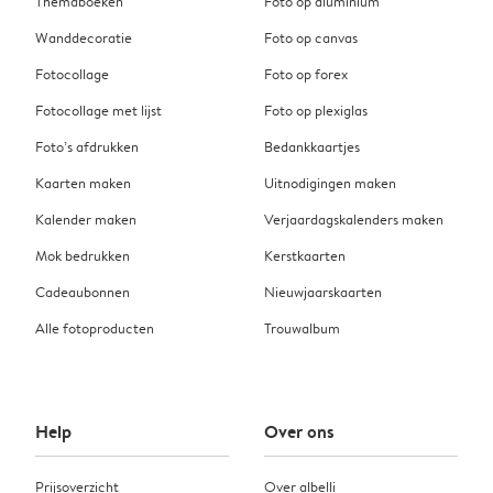
Themaboeken
Foto op aluminium
Wanddecoratie
Foto op canvas
Fotocollage
Foto op forex
Fotocollage met lijst
Foto op plexiglas
Foto’s afdrukken
Bedankkaartjes
Kaarten maken
Uitnodigingen maken
Kalender maken
Verjaardagskalenders maken
Mok bedrukken
Kerstkaarten
Cadeaubonnen
Nieuwjaarskaarten
Alle fotoproducten
Trouwalbum
Help
Over ons
Prijsoverzicht
Over albelli