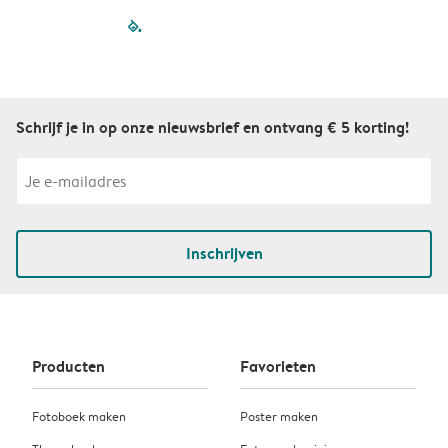
filled-pagination
outlined-paginatio
outlined-paginat
outlined-pagin
outlined-pag
outlined-p
Schrijf je in op onze nieuwsbrief en ontvang € 5 korting!
Inschrijven
Producten
Favorieten
Fotoboek maken
Poster maken