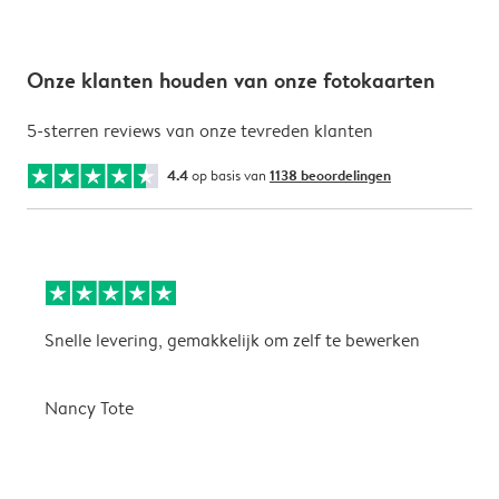
Onze klanten houden van onze fotokaarten
5-sterren reviews van onze tevreden klanten
4.4
op basis van
1138 beoordelingen
Snelle levering, gemakkelijk om zelf te bewerken
D
i
Nancy Tote