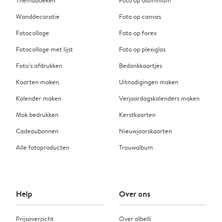
Themaboeken
Foto op aluminium
Wanddecoratie
Foto op canvas
Fotocollage
Foto op forex
Fotocollage met lijst
Foto op plexiglas
Foto’s afdrukken
Bedankkaartjes
Kaarten maken
Uitnodigingen maken
Kalender maken
Verjaardagskalenders maken
Mok bedrukken
Kerstkaarten
Cadeaubonnen
Nieuwjaarskaarten
Alle fotoproducten
Trouwalbum
Help
Over ons
Prijsoverzicht
Over albelli