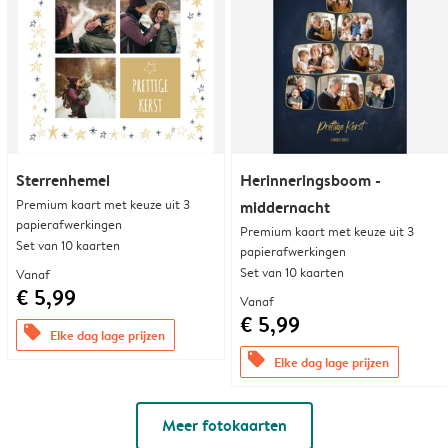
Sterrenhemel
Herinneringsboom -
Premium kaart met keuze uit 3
middernacht
papierafwerkingen
Premium kaart met keuze uit 3
Set van 10 kaarten
papierafwerkingen
Set van 10 kaarten
Vanaf
€ 5,99
Vanaf
€ 5,99
offers
Elke dag lage prijzen
offers
Elke dag lage prijzen
Meer fotokaarten