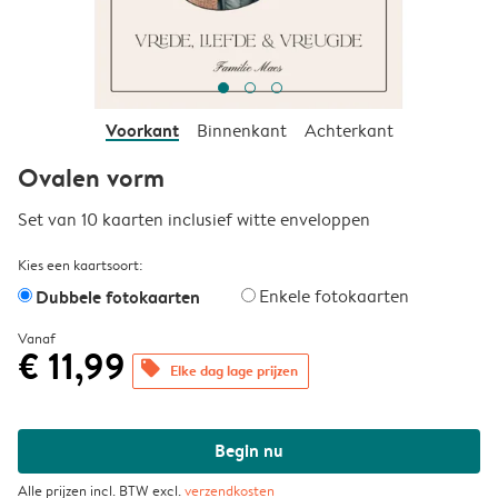
Voorkant
Binnenkant
Achterkant
Ovalen vorm
Set van 10 kaarten inclusief witte enveloppen
Kies een kaartsoort:
Dubbele fotokaarten
Enkele fotokaarten
Vanaf
€ 11,99
offers
Elke dag lage prijzen
Begin nu
Alle prijzen incl. BTW excl.
verzendkosten