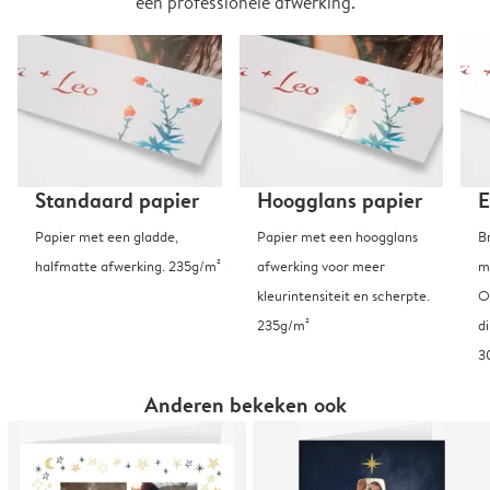
een professionele afwerking.
Standaard papier
Hoogglans papier
E
Papier met een gladde,
Papier met een hoogglans
B
halfmatte afwerking. 235g/m²
afwerking voor meer
m
kleurintensiteit en scherpte.
O
235g/m²
d
3
Anderen bekeken ook