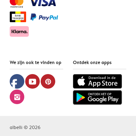
We zijn ook te vinden op
Ontdek onze apps
facebook
youtube
pinterest
instagram
albelli © 2026