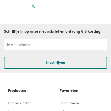
filled-pagination
outlined-paginatio
outlined-paginat
outlined-pagin
outlined-pag
outlined-p
Schrijf je in op onze nieuwsbrief en ontvang € 5 korting!
Inschrijven
Producten
Favorieten
Fotoboek maken
Poster maken