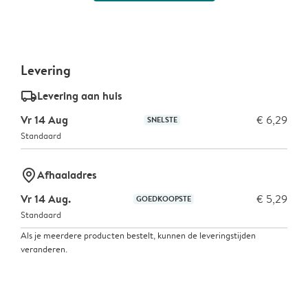
Levering
delivery_standard_v2
Levering aan huis
Vr 14 Aug
€ 6,29
SNELSTE
Standaard
marker-pin
Afhaaladres
Vr 14 Aug.
€ 5,29
GOEDKOOPSTE
Standaard
Als je meerdere producten bestelt, kunnen de leveringstijden
veranderen.