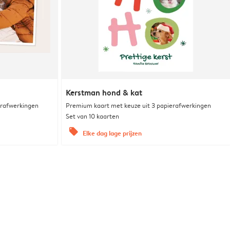
Kerstman hond & kat
erafwerkingen
Premium kaart met keuze uit 3 papierafwerkingen
Set van 10 kaarten
offers
Elke dag lage prijzen