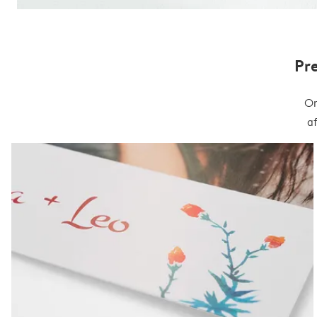
Pr
On
a