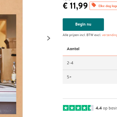
€ 11,99
offers
Elke dag lag
Begin nu
Alle prijzen incl. BTW excl.
verzendin
Aantal
2-4
5+
4.4
op basi