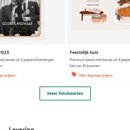
 2023
Feestelijk huis
et keuze uit 3 papierafwerkingen
Premium kaart met keuze uit 3 papi
en
Set van 10 kaarten
offers
ge prijzen
Elke dag lage prijzen
Meer fotokaarten
Levering