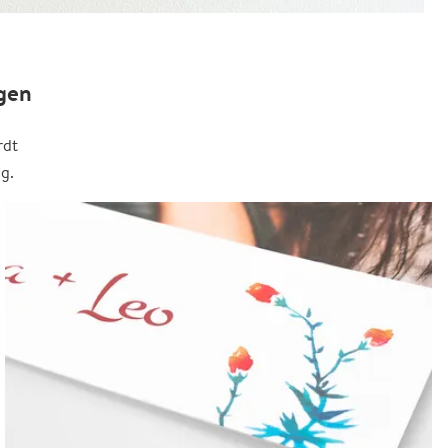
gen
rdt
g.