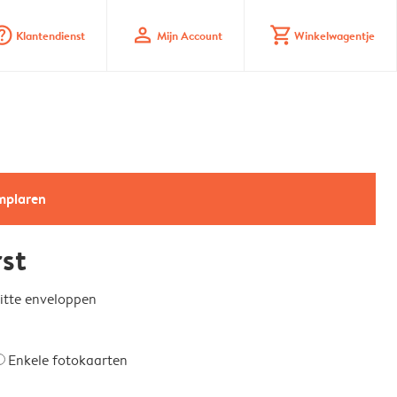
_mark_circle
profile
shopping_cart
Klantendienst
Mijn Account
Winkelwagentje
emplaren
rst
witte enveloppen
Enkele fotokaarten