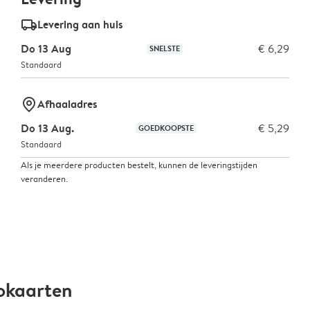
delivery_standard_v2
Levering aan huis
Do 13 Aug
€ 6,29
SNELSTE
Standaard
marker-pin
Afhaaladres
Do 13 Aug.
€ 5,29
GOEDKOOPSTE
Standaard
Als je meerdere producten bestelt, kunnen de leveringstijden
veranderen.
okaarten