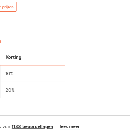
e prijzen
g
Korting
10%
20%
1138 beoordelingen
lees meer
s van