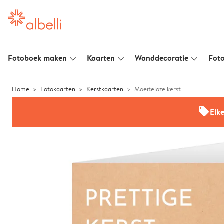
Fotoboek maken
Kaarten
Wanddecoratie
Foto
slim_arrow_down
slim_arrow_down
slim_arrow_down
Home
Fotokaarten
Kerstkaarten
Moeiteloze kerst
offers
Elk