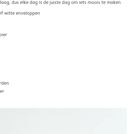
 laag, dus elke dag is de juiste dag om iets moois te maken
ief witte enveloppen
pier
rden
er