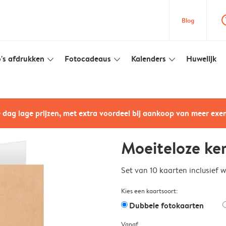
question
Blog
's afdrukken
Fotocadeaus
Kalenders
Huwelijk
slim_arrow_down
slim_arrow_down
slim_arrow_down
e dag lage prijzen, met extra voordeel bij aankoop van meer ex
Moeiteloze ke
Set van 10 kaarten inclusief 
Kies een kaartsoort:
Dubbele fotokaarten
Vanaf