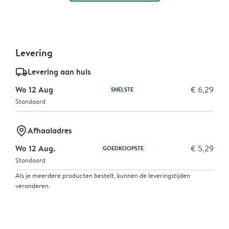
Levering
delivery_standard_v2
Levering aan huis
Wo 12 Aug
€ 6,29
SNELSTE
Standaard
marker-pin
Afhaaladres
Wo 12 Aug.
€ 5,29
GOEDKOOPSTE
Standaard
Als je meerdere producten bestelt, kunnen de leveringstijden
veranderen.