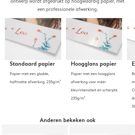
ontwerp wordt afgedrukt op hoogwaardig papier, met
een professionele afwerking.
Standaard papier
Hoogglans papier
E
Papier met een gladde,
Papier met een hoogglans
B
halfmatte afwerking. 235g/m²
afwerking voor meer
m
kleurintensiteit en scherpte.
O
235g/m²
d
3
Anderen bekeken ook