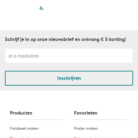
filled-pagination
outlined-paginatio
outlined-paginat
outlined-pagin
outlined-pag
outlined-p
Schrijf je in op onze nieuwsbrief en ontvang € 5 korting!
Inschrijven
Producten
Favorieten
Fotoboek maken
Poster maken