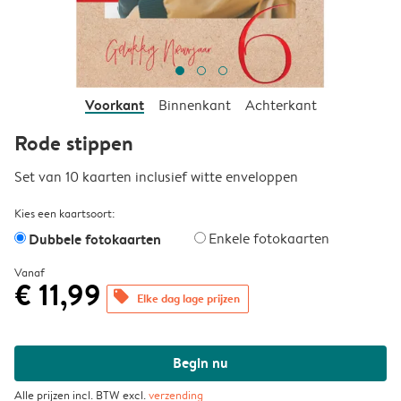
Voorkant
Binnenkant
Achterkant
Rode stippen
Set van 10 kaarten inclusief witte enveloppen
Kies een kaartsoort:
Dubbele fotokaarten
Enkele fotokaarten
Vanaf
€ 11,99
offers
Elke dag lage prijzen
Begin nu
Alle prijzen incl. BTW excl.
verzending