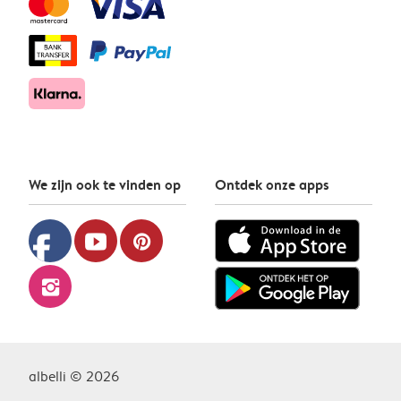
We zijn ook te vinden op
Ontdek onze apps
facebook
youtube
pinterest
instagram
albelli © 2026