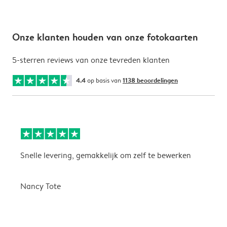
Onze klanten houden van onze fotokaarten
5-sterren reviews van onze tevreden klanten
4.4
op basis van
1138 beoordelingen
Snelle levering, gemakkelijk om zelf te bewerken
D
i
Nancy Tote