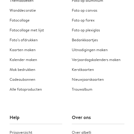
Themaboeken
Foto op aluminium
Wanddecoratie
Foto op canvas
Fotocollage
Foto op forex
Fotocollage met lijst
Foto op plexiglas
Foto’s afdrukken
Bedankkaartjes
Kaarten maken
Uitnodigingen maken
Kalender maken
Verjaardagskalenders maken
Mok bedrukken
Kerstkaarten
Cadeaubonnen
Nieuwjaarskaarten
Alle fotoproducten
Trouwalbum
Help
Over ons
Prijsoverzicht
Over albelli