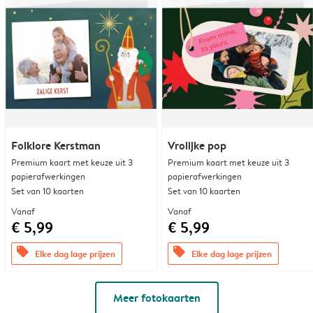
Folklore Kerstman
Vrolijke pop
Premium kaart met keuze uit 3
Premium kaart met keuze uit 3
papierafwerkingen
papierafwerkingen
Set van 10 kaarten
Set van 10 kaarten
Vanaf
Vanaf
€ 5,99
€ 5,99
offers
offers
Elke dag lage prijzen
Elke dag lage prijzen
Meer fotokaarten