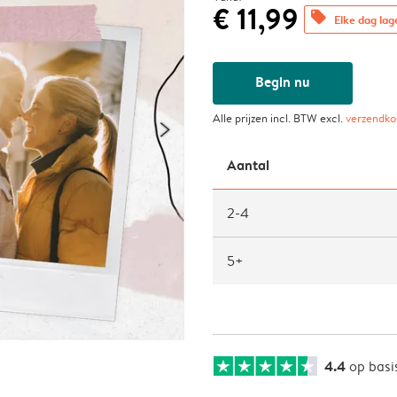
€ 11,99
offers
Elke dag lag
Begin nu
Alle prijzen incl. BTW excl.
verzendko
Aantal
2-4
5+
4.4
op basi