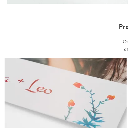
Pr
On
a