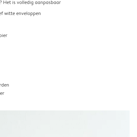
? Het is volledig aanpasbaar
ief witte enveloppen
pier
rden
er