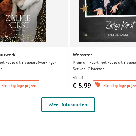
uurwerk
Wensster
et keuze uit 3 papierafwerkingen
Premium kaart met keuze uit 3 papi
en
Set van 10 kaarten
Vanaf
€ 5,99
offers
Elke dag lage prijzen
Elke dag lage prijz
Meer fotokaarten