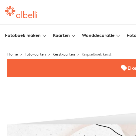
Fotoboek maken
Kaarten
Wanddecoratie
Foto
slim_arrow_down
slim_arrow_down
slim_arrow_down
Home
Fotokaarten
Kerstkaarten
Knipselboek kerst
offers
Elk