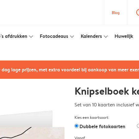
question
Blog
's afdrukken
Fotocadeaus
Kalenders
Huwelijk
slim_arrow_down
slim_arrow_down
slim_arrow_down
e dag lage prijzen, met extra voordeel bij aankoop van meer ex
Knipselboek k
Set van 10 kaarten inclusief 
Kies een kaartsoort:
Dubbele fotokaarten
Vanaf