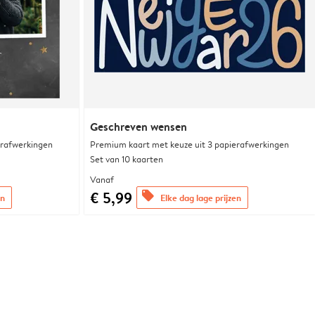
Geschreven wensen
erafwerkingen
Premium kaart met keuze uit 3 papierafwerkingen
Set van 10 kaarten
Vanaf
€ 5,99
offers
en
Elke dag lage prijzen