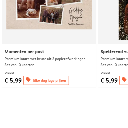
Momenten per post
Spetterend v
Premium kaart met keuze uit 3 papierafwerkingen
Premium kaart m
Set van 10 kaarten
Set van 10 kaart
Vanaf
Vanaf
€ 5,99
€ 5,99
offers
offers
Elke dag lage prijzen