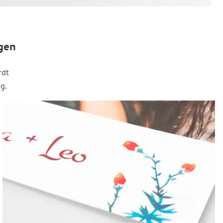
gen
rdt
g.