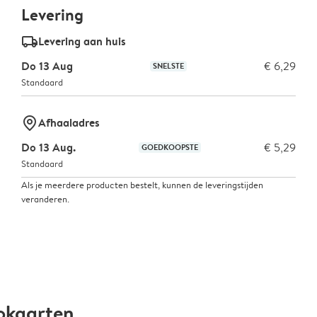
Levering
delivery_standard_v2
Levering aan huis
Do 13 Aug
€ 6,29
SNELSTE
Standaard
marker-pin
Afhaaladres
Do 13 Aug.
€ 5,29
GOEDKOOPSTE
Standaard
Als je meerdere producten bestelt, kunnen de leveringstijden
veranderen.
okaarten