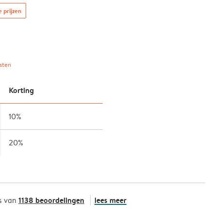
e prijzen
sten
Korting
10%
20%
1138 beoordelingen
lees meer
s van