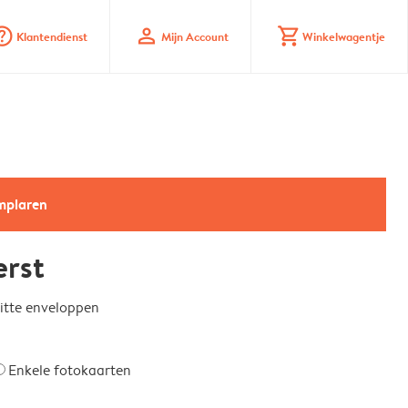
_mark_circle
profile
shopping_cart
Klantendienst
Mijn Account
Winkelwagentje
emplaren
erst
witte enveloppen
Enkele fotokaarten