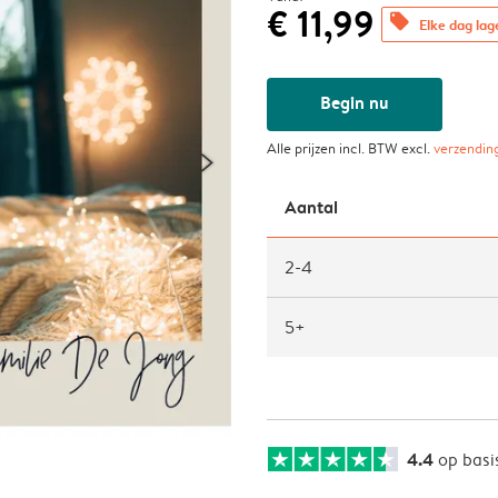
€ 11,99
offers
Elke dag lag
Begin nu
Alle prijzen incl. BTW excl.
verzendin
Aantal
2-4
5+
4.4
op basi