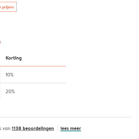
e prijzen
g
Korting
10%
20%
1138 beoordelingen
lees meer
s van