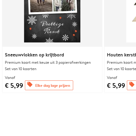
Sneeuwvlokken op krijtbord
Houten kers
Premium kaart met keuze uit 3 papierafwerkingen
Premium kaart m
Set van 10 kaarten
Set van 10 kaart
Vanaf
Vanaf
€ 5,99
€ 5,99
offers
offers
Elke dag lage prijzen