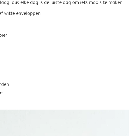
 laag, dus elke dag is de juiste dag om iets moois te maken
ief witte enveloppen
pier
rden
er