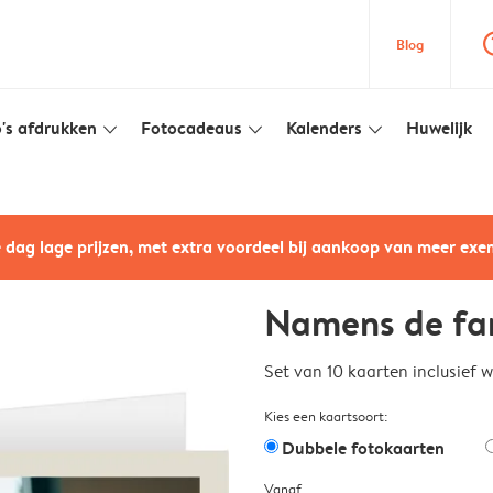
question
Blog
's afdrukken
Fotocadeaus
Kalenders
Huwelijk
slim_arrow_down
slim_arrow_down
slim_arrow_down
e dag lage prijzen, met extra voordeel bij aankoop van meer ex
Namens de fam
Set van 10 kaarten inclusief 
Kies een kaartsoort:
Dubbele fotokaarten
Vanaf