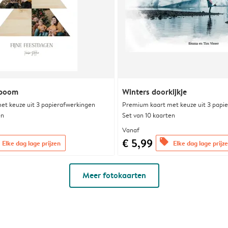
tboom
Winters doorkijkje
et keuze uit 3 papierafwerkingen
Premium kaart met keuze uit 3 papi
en
Set van 10 kaarten
Vanaf
€ 5,99
offers
Elke dag lage prijzen
Elke dag lage prijz
Meer fotokaarten