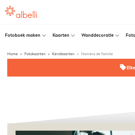
Fotoboek maken
Kaarten
Wanddecoratie
Foto
slim_arrow_down
slim_arrow_down
slim_arrow_down
Home
Fotokaarten
Kerstkaarten
Namens de familie
offers
Elk