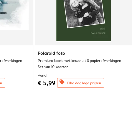
Polaroid foto
erafwerkingen
Premium kaart met keuze uit 3 papierafwerkingen
Set van 10 kaarten
Vanaf
€ 5,99
offers
en
Elke dag lage prijzen