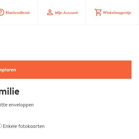
_mark_circle
profile
shopping_cart
Klantendienst
Mijn Account
Winkelwagentje
emplaren
ilie
witte enveloppen
Enkele fotokaarten