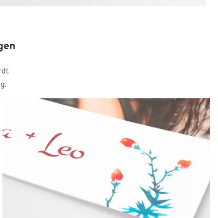
gen
rdt
g.