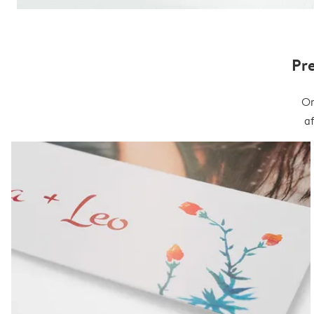
Pr
On
a