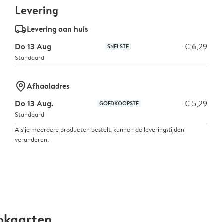
Levering
delivery_standard_v2
Levering aan huis
Do 13 Aug
€ 6,29
SNELSTE
Standaard
marker-pin
Afhaaladres
Do 13 Aug.
€ 5,29
GOEDKOOPSTE
Standaard
Als je meerdere producten bestelt, kunnen de leveringstijden
veranderen.
okaarten