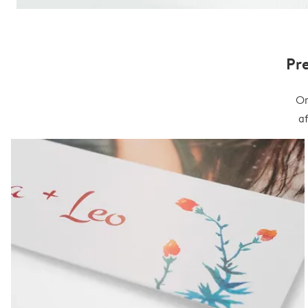
Pr
On
a