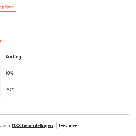
e prijzen
g
Korting
10%
20%
1138 beoordelingen
lees meer
s van