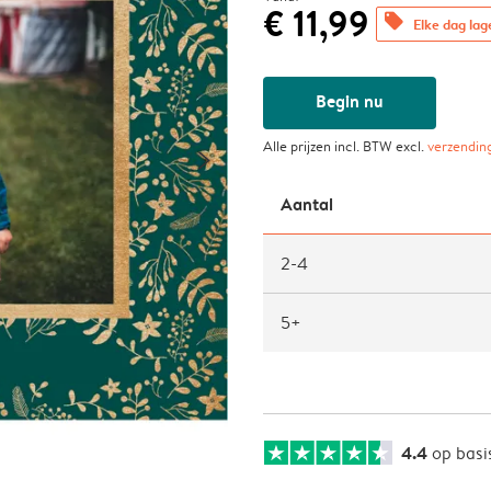
€ 11,99
offers
Elke dag lag
Begin nu
Alle prijzen incl. BTW excl.
verzendin
Aantal
2-4
5+
4.4
op basi