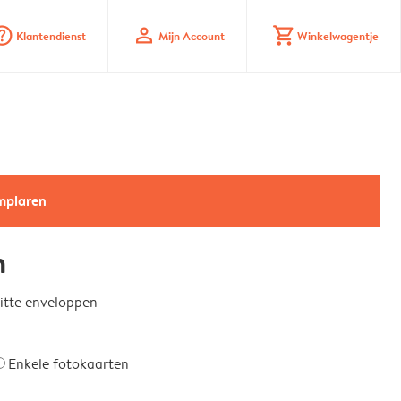
_mark_circle
profile
shopping_cart
Klantendienst
Mijn Account
Winkelwagentje
emplaren
n
witte enveloppen
Enkele fotokaarten