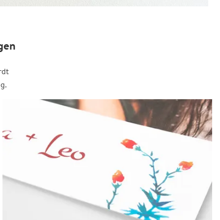
gen
rdt
g.