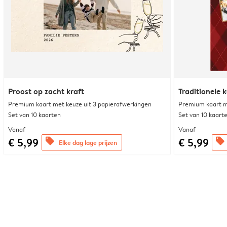
Proost op zacht kraft
Traditionele k
Premium kaart met keuze uit 3 papierafwerkingen
Premium kaart m
Set van 10 kaarten
Set van 10 kaart
Vanaf
Vanaf
€ 5,99
€ 5,99
offers
offers
Elke dag lage prijzen