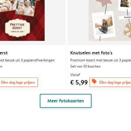
erst
Knutselen met foto's
et keuze uit 3 papierafwerkingen
Premium kaart met keuze uit 3 papi
en
Set van 10 kaarten
Vanaf
€ 5,99
offers
Elke dag lage prijzen
Elke dag lage prijz
Meer fotokaarten