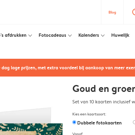
question
Blog
's afdrukken
Fotocadeaus
Kalenders
Huwelijk
slim_arrow_down
slim_arrow_down
slim_arrow_down
e dag lage prijzen, met extra voordeel bij aankoop van meer ex
Goud en groe
Set van 10 kaarten inclusief 
Kies een kaartsoort:
Dubbele fotokaarten
Vanaf