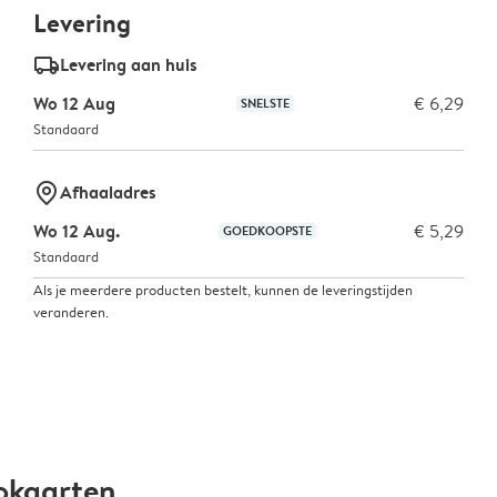
Levering
delivery_standard_v2
Levering aan huis
Wo 12 Aug
€ 6,29
SNELSTE
Standaard
marker-pin
Afhaaladres
Wo 12 Aug.
€ 5,29
GOEDKOOPSTE
Standaard
Als je meerdere producten bestelt, kunnen de leveringstijden
veranderen.
okaarten