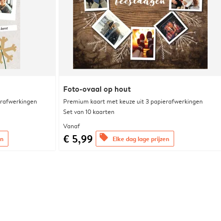
Foto-ovaal op hout
erafwerkingen
Premium kaart met keuze uit 3 papierafwerkingen
Set van 10 kaarten
Vanaf
€ 5,99
offers
en
Elke dag lage prijzen