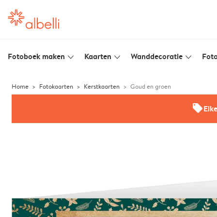
Fotoboek maken
Kaarten
Wanddecoratie
Foto
slim_arrow_down
slim_arrow_down
slim_arrow_down
Home
Fotokaarten
Kerstkaarten
Goud en groen
offers
Elk