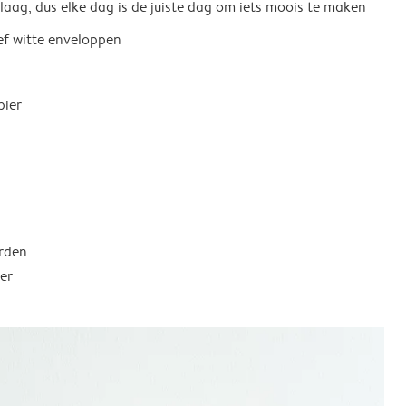
 laag, dus elke dag is de juiste dag om iets moois te maken
ief witte enveloppen
pier
rden
er