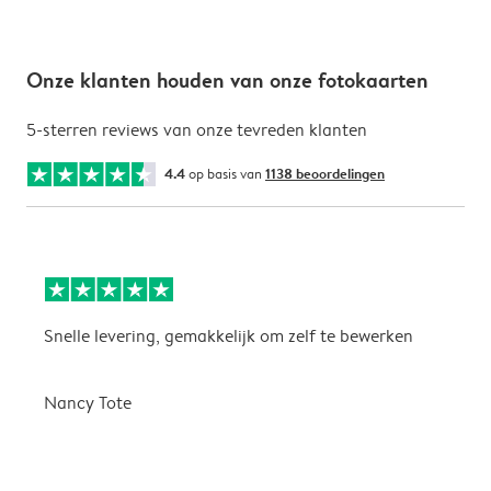
Onze klanten houden van onze fotokaarten
5-sterren reviews van onze tevreden klanten
4.4
op basis van
1138 beoordelingen
Snelle levering, gemakkelijk om zelf te bewerken
D
i
Nancy Tote