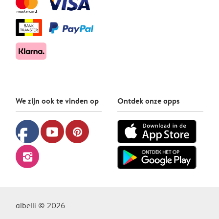
We zijn ook te vinden op
Ontdek onze apps
facebook
youtube
pinterest
instagram
albelli © 2026