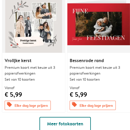
Vrolijke kerst
Bessenrode rand
Premium kaart met keuze uit 3
Premium kaart met keuze uit 3
papierafwerkingen
papierafwerkingen
Set van 10 kaarten
Set van 10 kaarten
Vanaf
Vanaf
€ 5,99
€ 5,99
offers
offers
Elke dag lage prijzen
Elke dag lage prijzen
Meer fotokaarten