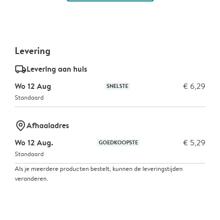
Levering
delivery_standard_v2
Levering aan huis
Wo 12 Aug
€ 6,29
SNELSTE
Standaard
marker-pin
Afhaaladres
Wo 12 Aug.
€ 5,29
GOEDKOOPSTE
Standaard
Als je meerdere producten bestelt, kunnen de leveringstijden
veranderen.