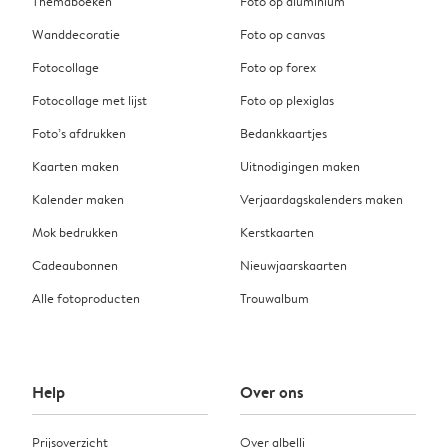
Themaboeken
Foto op aluminium
Wanddecoratie
Foto op canvas
Fotocollage
Foto op forex
Fotocollage met lijst
Foto op plexiglas
Foto’s afdrukken
Bedankkaartjes
Kaarten maken
Uitnodigingen maken
Kalender maken
Verjaardagskalenders maken
Mok bedrukken
Kerstkaarten
Cadeaubonnen
Nieuwjaarskaarten
Alle fotoproducten
Trouwalbum
Help
Over ons
Prijsoverzicht
Over albelli