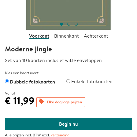
Voorkant
Binnenkant
Achterkant
Moderne jingle
Set van 10 kaarten inclusief witte enveloppen
Kies een kaartsoort:
Dubbele fotokaarten
Enkele fotokaarten
Vanaf
€ 11,99
offers
Elke dag lage prijzen
Begin nu
Alle prijzen incl. BTW excl.
verzending