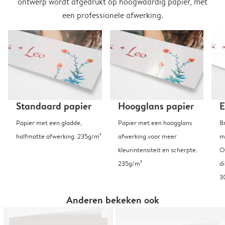
ontwerp wordt afgedrukt op hoogwaardig papier, met
een professionele afwerking.
Standaard papier
Hoogglans papier
E
Papier met een gladde,
Papier met een hoogglans
B
halfmatte afwerking. 235g/m²
afwerking voor meer
m
kleurintensiteit en scherpte.
O
235g/m²
d
3
Anderen bekeken ook