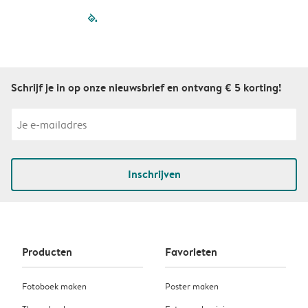
filled-pagination
outlined-paginatio
outlined-paginat
outlined-pagin
outlined-pag
outlined-p
Schrijf je in op onze nieuwsbrief en ontvang € 5 korting!
Inschrijven
Producten
Favorieten
Fotoboek maken
Poster maken