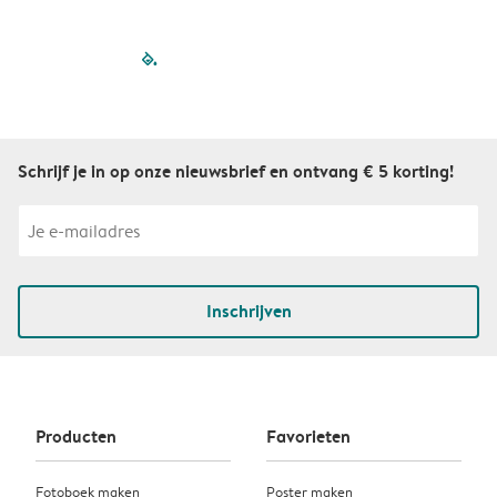
filled-pagination
outlined-paginatio
outlined-paginat
outlined-pagin
outlined-pag
outlined-p
Schrijf je in op onze nieuwsbrief en ontvang € 5 korting!
Inschrijven
Producten
Favorieten
Fotoboek maken
Poster maken