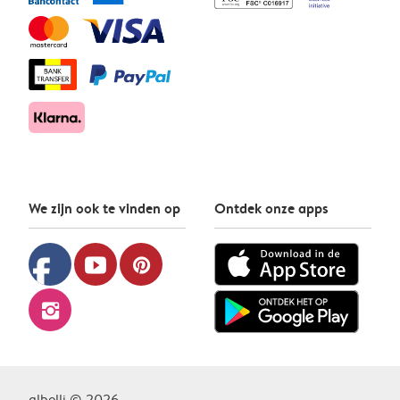
We zijn ook te vinden op
Ontdek onze apps
facebook
youtube
pinterest
instagram
albelli © 2026