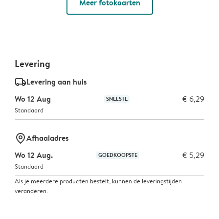
Meer fotokaarten
Levering
delivery_standard_v2
Levering aan huis
Wo 12 Aug
€ 6,29
SNELSTE
Standaard
marker-pin
Afhaaladres
Wo 12 Aug.
€ 5,29
GOEDKOOPSTE
Standaard
Als je meerdere producten bestelt, kunnen de leveringstijden
veranderen.