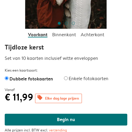
Voorkant
Binnenkant
Achterkant
Tijdloze kerst
Set van 10 kaarten inclusief witte enveloppen
Kies een kaartsoort:
Dubbele fotokaarten
Enkele fotokaarten
Vanaf
€ 11,99
offers
Elke dag lage prijzen
Begin nu
Alle prijzen incl. BTW excl.
verzending