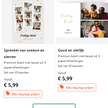
Sprenkel van sneeuw en
Goud en sierlijk
Premium kaart met keuze uit 3
sterren
papierafwerkingen
Premium kaart met keuze uit 3
Set van 10 kaarten
papierafwerkingen
Set van 10 kaarten
Vanaf
€ 5,99
Vanaf
€ 5,99
offers
Elke dag lage prijzen
offers
Elke dag lage prijzen