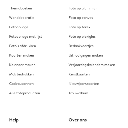
Themaboeken
Foto op aluminium
Wanddecoratie
Foto op canvas
Fotocollage
Foto op forex
Fotocollage met lijst
Foto op plexiglas
Foto’s afdrukken
Bedankkaartjes
Kaarten maken
Uitnodigingen maken
Kalender maken
Verjaardagskalenders maken
Mok bedrukken
Kerstkaarten
Cadeaubonnen
Nieuwjaarskaarten
Alle fotoproducten
Trouwalbum
Help
Over ons