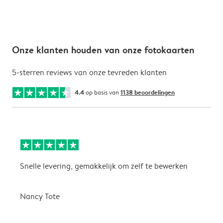
Onze klanten houden van onze fotokaarten
5-sterren reviews van onze tevreden klanten
4.4
op basis van
1138 beoordelingen
Snelle levering, gemakkelijk om zelf te bewerken
D
i
Nancy Tote