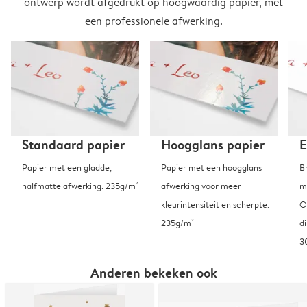
ontwerp wordt afgedrukt op hoogwaardig papier, met
een professionele afwerking.
Standaard papier
Hoogglans papier
E
Papier met een gladde,
Papier met een hoogglans
B
halfmatte afwerking. 235g/m²
afwerking voor meer
m
kleurintensiteit en scherpte.
O
235g/m²
d
3
Anderen bekeken ook