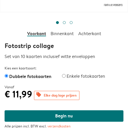
Voorkant
Binnenkant
Achterkant
Fotostrip collage
Set van 10 kaarten inclusief witte enveloppen
Kies een kaartsoort:
Dubbele fotokaarten
Enkele fotokaarten
Vanaf
€ 11,99
offers
Elke dag lage prijzen
Begin nu
Alle prijzen incl. BTW excl.
verzendkosten