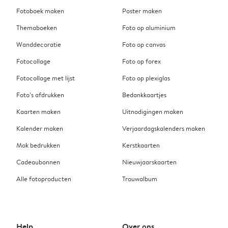
Fotoboek maken
Poster maken
Themaboeken
Foto op aluminium
Wanddecoratie
Foto op canvas
Fotocollage
Foto op forex
Fotocollage met lijst
Foto op plexiglas
Foto’s afdrukken
Bedankkaartjes
Kaarten maken
Uitnodigingen maken
Kalender maken
Verjaardagskalenders maken
Mok bedrukken
Kerstkaarten
Cadeaubonnen
Nieuwjaarskaarten
Alle fotoproducten
Trouwalbum
Help
Over ons