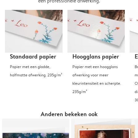
een professionele afwerking.
Standaard papier
Hoogglans papier
E
Papier met een gladde,
Papier met een hoogglans
B
halfmatte afwerking. 235g/m²
afwerking voor meer
m
kleurintensiteit en scherpte.
O
235g/m²
d
3
Anderen bekeken ook