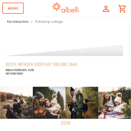
profile
shopping_cart
MENU
Kerstkaarten
Fotostrip collage