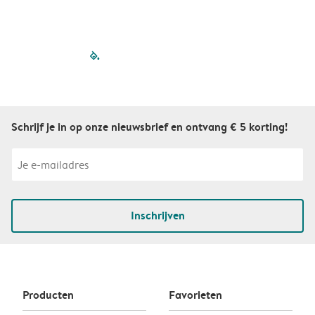
filled-pagination
outlined-paginatio
outlined-paginat
outlined-pagin
outlined-pag
outlined-p
Schrijf je in op onze nieuwsbrief en ontvang € 5 korting!
Inschrijven
Producten
Favorieten