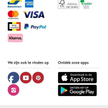
We zijn ook te vinden op
Ontdek onze apps
facebook
youtube
pinterest
instagram