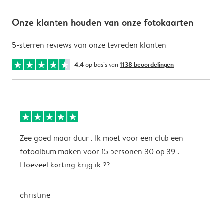
Onze klanten houden van onze fotokaarten
5-sterren reviews van onze tevreden klanten
4.4
op basis van
1138 beoordelingen
Zee goed maar duur . Ik moet voor een club een
M
fotoalbum maken voor 15 personen 30 op 39 .
k
Hoeveel korting krijg ik ??
b
christine
J