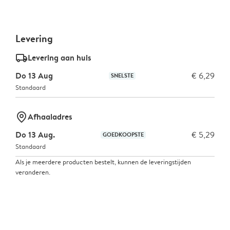
Levering
delivery_standard_v2
Levering aan huis
Do 13 Aug
€ 6,29
SNELSTE
Standaard
marker-pin
Afhaaladres
Do 13 Aug.
€ 5,29
GOEDKOOPSTE
Standaard
Als je meerdere producten bestelt, kunnen de leveringstijden
veranderen.