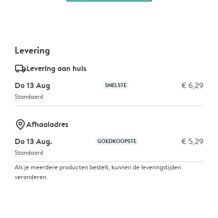
Levering
delivery_standard_v2
Levering aan huis
Do 13 Aug
€ 6,29
SNELSTE
Standaard
marker-pin
Afhaaladres
Do 13 Aug.
€ 5,29
GOEDKOOPSTE
Standaard
Als je meerdere producten bestelt, kunnen de leveringstijden
veranderen.