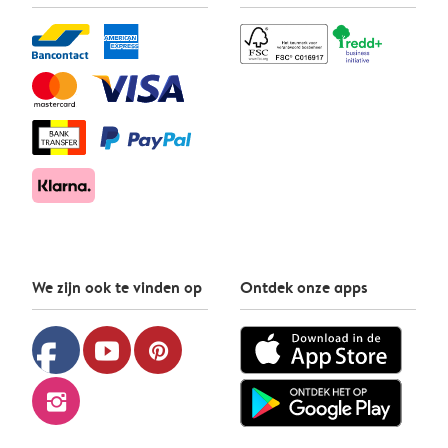
We zijn ook te vinden op
Ontdek onze apps
facebook
youtube
pinterest
instagram