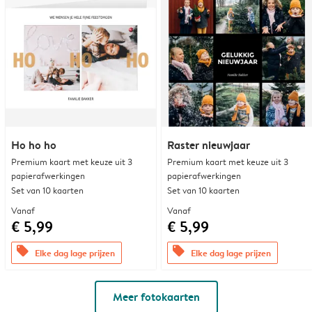
Ho ho ho
Raster nieuwjaar
Premium kaart met keuze uit 3
Premium kaart met keuze uit 3
papierafwerkingen
papierafwerkingen
Set van 10 kaarten
Set van 10 kaarten
Vanaf
Vanaf
€ 5,99
€ 5,99
offers
offers
Elke dag lage prijzen
Elke dag lage prijzen
Meer fotokaarten