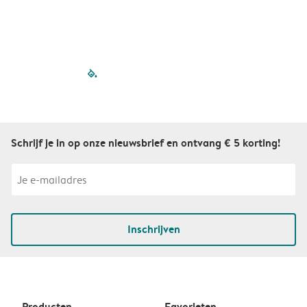
filled-pagination
outlined-paginatio
outlined-paginat
outlined-pagin
outlined-pag
outlined-p
Schrijf je in op onze nieuwsbrief en ontvang € 5 korting!
Inschrijven
Producten
Favorieten