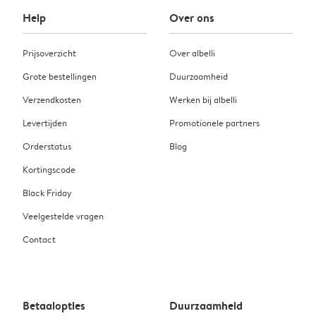
Help
Over ons
Prijsoverzicht
Over albelli
Grote bestellingen
Duurzaamheid
Verzendkosten
Werken bij albelli
Levertijden
Promotionele partners
Orderstatus
Blog
Kortingscode
Black Friday
Veelgestelde vragen
Contact
Betaalopties
Duurzaamheid