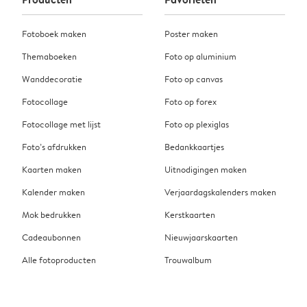
Fotoboek maken
Poster maken
Themaboeken
Foto op aluminium
Wanddecoratie
Foto op canvas
Fotocollage
Foto op forex
Fotocollage met lijst
Foto op plexiglas
Foto’s afdrukken
Bedankkaartjes
Kaarten maken
Uitnodigingen maken
Kalender maken
Verjaardagskalenders maken
Mok bedrukken
Kerstkaarten
Cadeaubonnen
Nieuwjaarskaarten
Alle fotoproducten
Trouwalbum