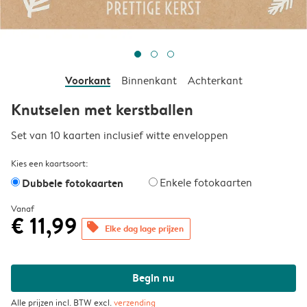
Voorkant
Binnenkant
Achterkant
Knutselen met kerstballen
Set van 10 kaarten inclusief witte enveloppen
Kies een kaartsoort:
Dubbele fotokaarten
Enkele fotokaarten
Vanaf
€ 11,99
offers
Elke dag lage prijzen
Begin nu
Alle prijzen incl. BTW excl.
verzending