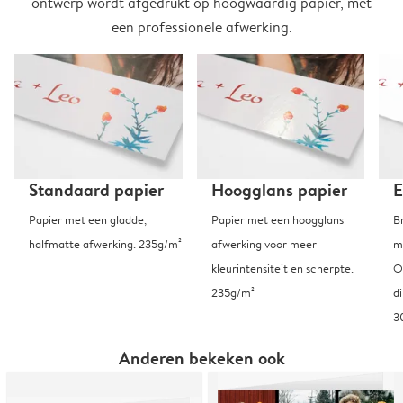
ontwerp wordt afgedrukt op hoogwaardig papier, met
een professionele afwerking.
Standaard papier
Hoogglans papier
E
Papier met een gladde,
Papier met een hoogglans
B
halfmatte afwerking. 235g/m²
afwerking voor meer
m
kleurintensiteit en scherpte.
O
235g/m²
d
3
Anderen bekeken ook