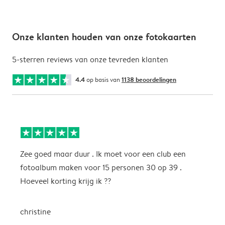
Onze klanten houden van onze fotokaarten
5-sterren reviews van onze tevreden klanten
4.4
op basis van
1138 beoordelingen
Zee goed maar duur . Ik moet voor een club een
M
fotoalbum maken voor 15 personen 30 op 39 .
k
Hoeveel korting krijg ik ??
b
christine
J