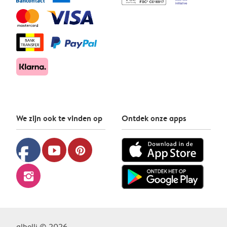
We zijn ook te vinden op
Ontdek onze apps
facebook
youtube
pinterest
instagram
albelli © 2026