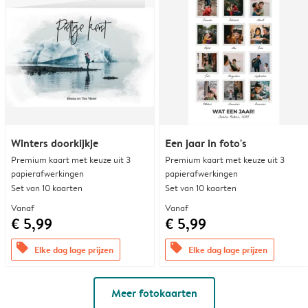
Winters doorkijkje
Een jaar in foto's
Premium kaart met keuze uit 3
Premium kaart met keuze uit 3
papierafwerkingen
papierafwerkingen
Set van 10 kaarten
Set van 10 kaarten
Vanaf
Vanaf
€ 5,99
€ 5,99
offers
offers
Elke dag lage prijzen
Elke dag lage prijzen
Meer fotokaarten