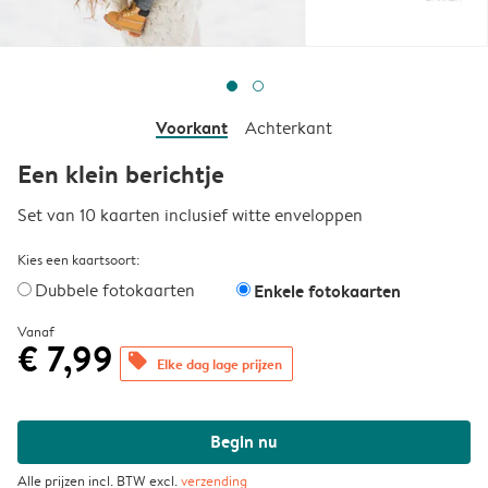
Voorkant
Achterkant
Een klein berichtje
Set van 10 kaarten inclusief witte enveloppen
Kies een kaartsoort:
Dubbele fotokaarten
Enkele fotokaarten
Vanaf
€ 7,99
offers
Elke dag lage prijzen
Begin nu
Alle prijzen incl. BTW excl.
verzending