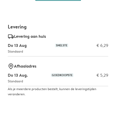
Levering
delivery_standard_v2
Levering aan huis
Do 13 Aug
€ 6,29
SNELSTE
Standaard
marker-pin
Afhaaladres
Do 13 Aug.
€ 5,29
GOEDKOOPSTE
Standaard
Als je meerdere producten bestelt, kunnen de leveringstijden
veranderen.