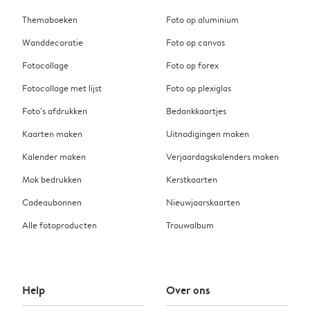
Themaboeken
Foto op aluminium
Wanddecoratie
Foto op canvas
Fotocollage
Foto op forex
Fotocollage met lijst
Foto op plexiglas
Foto’s afdrukken
Bedankkaartjes
Kaarten maken
Uitnodigingen maken
Kalender maken
Verjaardagskalenders maken
Mok bedrukken
Kerstkaarten
Cadeaubonnen
Nieuwjaarskaarten
Alle fotoproducten
Trouwalbum
Help
Over ons