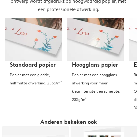
ontwerp wordt afgedrukt op hoogwaardig papier, met
een professionele afwerking.
Standaard papier
Hoogglans papier
E
Papier met een gladde,
Papier met een hoogglans
B
halfmatte afwerking. 235g/m²
afwerking voor meer
m
kleurintensiteit en scherpte.
O
235g/m²
d
3
Anderen bekeken ook