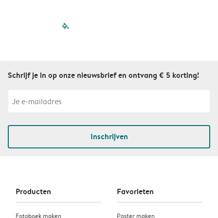
filled-pagination
outlined-paginatio
outlined-paginat
outlined-pagin
outlined-pag
outlined-p
Schrijf je in op onze nieuwsbrief en ontvang € 5 korting!
Inschrijven
Producten
Favorieten
Fotoboek maken
Poster maken