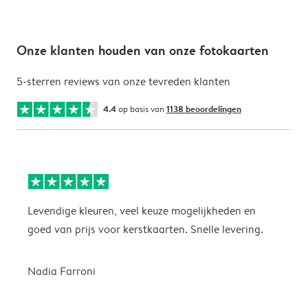
Onze klanten houden van onze fotokaarten
5-sterren reviews van onze tevreden klanten
4.4
op basis van
1138 beoordelingen
Levendige kleuren, veel keuze mogelijkheden en
H
goed van prijs voor kerstkaarten. Snelle levering.
G
g
Nadia Farroni