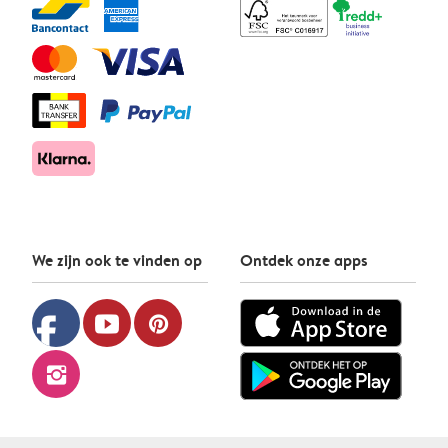
We zijn ook te vinden op
Ontdek onze apps
facebook
youtube
pinterest
instagram