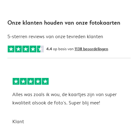
Onze klanten houden van onze fotokaarten
5-sterren reviews van onze tevreden klanten
4.4
op basis van
1138 beoordelingen
Alles was zoals ik wou, de kaartjes zijn van super
W
kwaliteit alsook de foto's. Super blij mee!
t
j
t
Klant