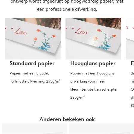
ontwerp wordt afgedrukt op hoogwaardig papier, met
een professionele afwerking.
Standaard papier
Hoogglans papier
E
Papier met een gladde,
Papier met een hoogglans
B
halfmatte afwerking. 235g/m²
afwerking voor meer
m
kleurintensiteit en scherpte.
O
235g/m²
d
3
Anderen bekeken ook