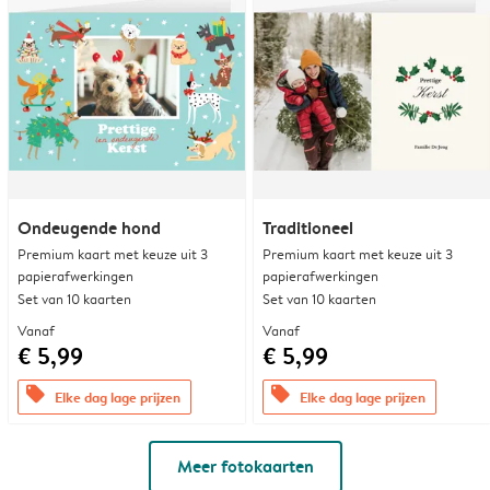
Ondeugende hond
Traditioneel
Premium kaart met keuze uit 3
Premium kaart met keuze uit 3
papierafwerkingen
papierafwerkingen
Set van 10 kaarten
Set van 10 kaarten
Vanaf
Vanaf
€ 5,99
€ 5,99
offers
offers
Elke dag lage prijzen
Elke dag lage prijzen
Meer fotokaarten