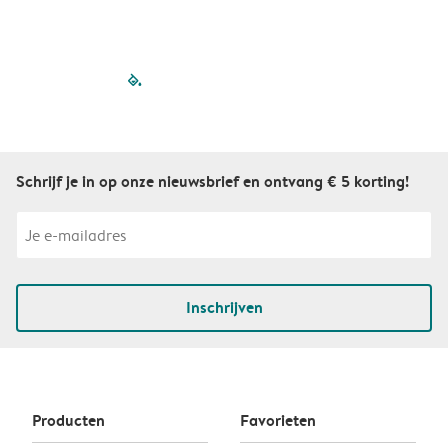
filled-pagination
outlined-paginatio
outlined-paginat
outlined-pagin
outlined-pag
outlined-p
Schrijf je in op onze nieuwsbrief en ontvang € 5 korting!
Inschrijven
Producten
Favorieten