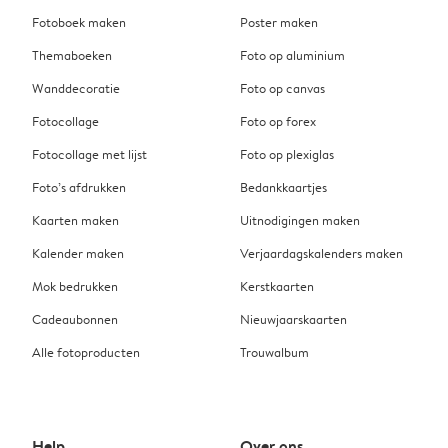
Fotoboek maken
Poster maken
Themaboeken
Foto op aluminium
Wanddecoratie
Foto op canvas
Fotocollage
Foto op forex
Fotocollage met lijst
Foto op plexiglas
Foto’s afdrukken
Bedankkaartjes
Kaarten maken
Uitnodigingen maken
Kalender maken
Verjaardagskalenders maken
Mok bedrukken
Kerstkaarten
Cadeaubonnen
Nieuwjaarskaarten
Alle fotoproducten
Trouwalbum
Help
Over ons