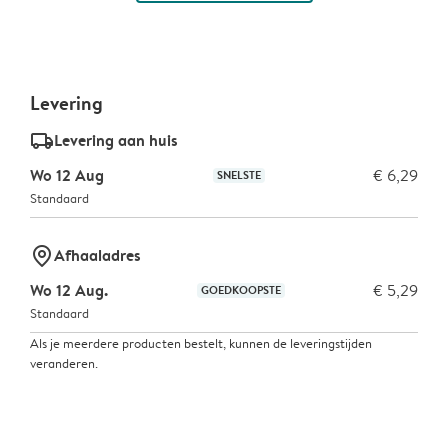
Levering
delivery_standard_v2
Levering aan huis
Wo 12 Aug
€ 6,29
SNELSTE
Standaard
marker-pin
Afhaaladres
Wo 12 Aug.
€ 5,29
GOEDKOOPSTE
Standaard
Als je meerdere producten bestelt, kunnen de leveringstijden
veranderen.