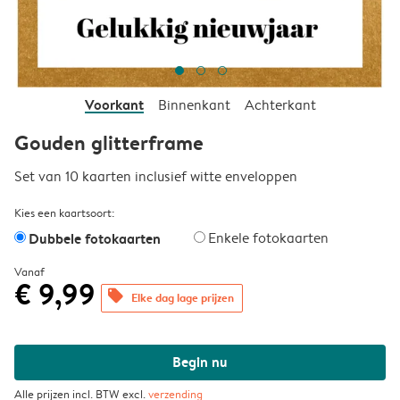
Voorkant
Binnenkant
Achterkant
Gouden glitterframe
Set van 10 kaarten inclusief witte enveloppen
Kies een kaartsoort:
Dubbele fotokaarten
Enkele fotokaarten
Vanaf
€ 9,99
offers
Elke dag lage prijzen
Begin nu
Alle prijzen incl. BTW excl.
verzending