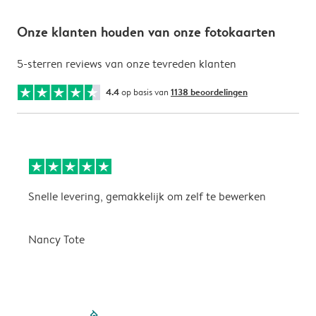
Onze klanten houden van onze fotokaarten
5-sterren reviews van onze tevreden klanten
4.4
op basis van
1138 beoordelingen
Snelle levering, gemakkelijk om zelf te bewerken
D
i
Nancy Tote
filled-pagination
outlined-paginatio
outlined-paginat
outlined-pagin
outlined-pag
outlined-p