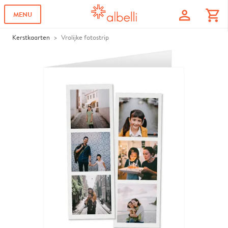
profile
shopping_cart
MENU
Kerstkaarten
Vrolijke fotostrip