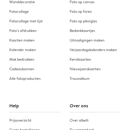
Wanddecoratie
Foto op canvas
Fotocollage
Foto op forex
Fotocollage met lijst
Foto op plexiglas
Foto’s afdrukken
Bedankkaartjes
Kaarten maken
Uitnodigingen maken
Kalender maken
Verjaardagskalenders maken
Mok bedrukken
Kerstkaarten
Cadeaubonnen
Nieuwjaarskaarten
Alle fotoproducten
Trouwalbum
Help
Over ons
Prijsoverzicht
Over albelli
Grote bestellingen
Duurzaamheid