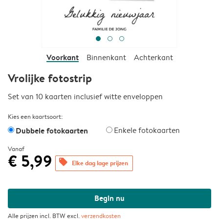
Voorkant
Binnenkant
Achterkant
Vrolijke fotostrip
Set van 10 kaarten inclusief witte enveloppen
Kies een kaartsoort:
Dubbele fotokaarten
Enkele fotokaarten
Vanaf
€ 5,99
offers
Elke dag lage prijzen
Begin nu
Alle prijzen incl. BTW excl.
verzendkosten