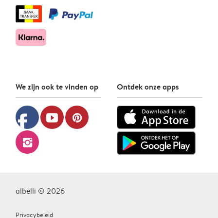
We zijn ook te vinden op
Ontdek onze apps
facebook
youtube
pinterest
instagram
albelli © 2026
Privacybeleid