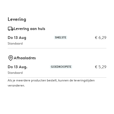
Levering
delivery_standard_v2
Levering aan huis
Do 13 Aug
€ 6,29
SNELSTE
Standaard
marker-pin
Afhaaladres
Do 13 Aug.
€ 5,29
GOEDKOOPSTE
Standaard
Als je meerdere producten bestelt, kunnen de leveringstijden
veranderen.