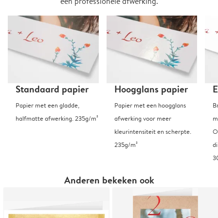
een professionele afwerking.
Standaard papier
Hoogglans papier
E
Papier met een gladde,
Papier met een hoogglans
B
halfmatte afwerking. 235g/m²
afwerking voor meer
m
kleurintensiteit en scherpte.
O
235g/m²
d
3
Anderen bekeken ook