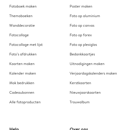
Fotoboek maken
Poster maken
Themaboeken
Foto op aluminium
Wanddecoratie
Foto op canvas
Fotocollage
Foto op forex
Fotocollage met lijst
Foto op plexiglas
Foto’s afdrukken
Bedankkaartjes
Kaarten maken
Uitnodigingen maken
Kalender maken
Verjaardagskalenders maken
Mok bedrukken
Kerstkaarten
Cadeaubonnen
Nieuwjaarskaarten
Alle fotoproducten
Trouwalbum
Help
Over ons