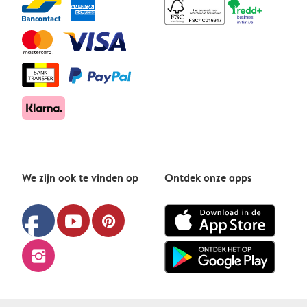
We zijn ook te vinden op
Ontdek onze apps
facebook
youtube
pinterest
instagram