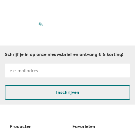
filled-pagination
outlined-paginatio
outlined-paginat
outlined-pagin
outlined-pag
outlined-p
Schrijf je in op onze nieuwsbrief en ontvang € 5 korting!
Inschrijven
Producten
Favorieten