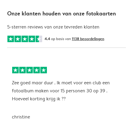
Onze klanten houden van onze fotokaarten
5-sterren reviews van onze tevreden klanten
4.4
op basis van
1138 beoordelingen
Zee goed maar duur . Ik moet voor een club een
M
fotoalbum maken voor 15 personen 30 op 39 .
k
Hoeveel korting krijg ik ??
b
christine
J