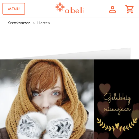
profile
shopping_cart
MENU
Kerstkaarten
Harten