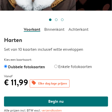
Voorkant
Binnenkant
Achterkant
Harten
Set van 10 kaarten inclusief witte enveloppen
Kies een kaartsoort:
Dubbele fotokaarten
Enkele fotokaarten
Vanaf
€ 11,99
offers
Elke dag lage prijzen
Begin nu
Alle prijzen incl. BTW excl.
verzendkosten