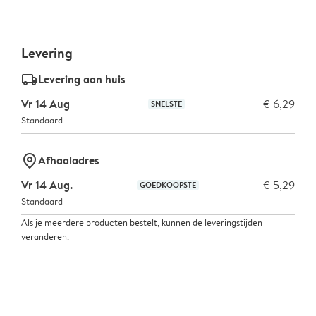
Levering
delivery_standard_v2
Levering aan huis
Vr 14 Aug
€ 6,29
SNELSTE
Standaard
marker-pin
Afhaaladres
Vr 14 Aug.
€ 5,29
GOEDKOOPSTE
Standaard
Als je meerdere producten bestelt, kunnen de leveringstijden
veranderen.