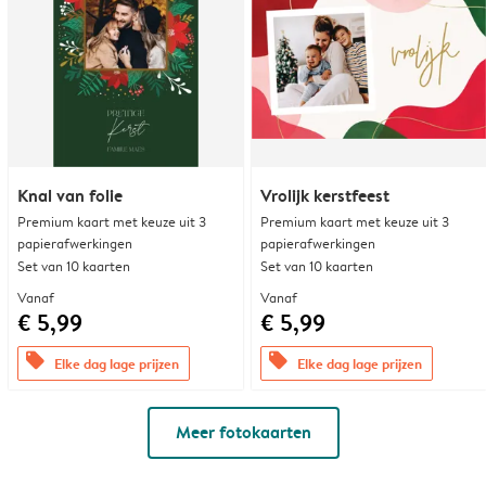
Knal van folie
Vrolijk kerstfeest
Premium kaart met keuze uit 3
Premium kaart met keuze uit 3
papierafwerkingen
papierafwerkingen
Set van 10 kaarten
Set van 10 kaarten
Vanaf
Vanaf
€ 5,99
€ 5,99
offers
offers
Elke dag lage prijzen
Elke dag lage prijzen
Meer fotokaarten