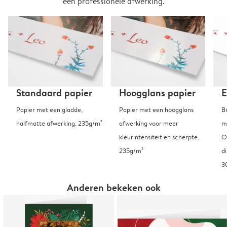
een professionele afwerking.
Standaard papier
Hoogglans papier
E
Papier met een gladde,
Papier met een hoogglans
B
halfmatte afwerking. 235g/m²
afwerking voor meer
m
kleurintensiteit en scherpte.
O
235g/m²
d
3
Anderen bekeken ook