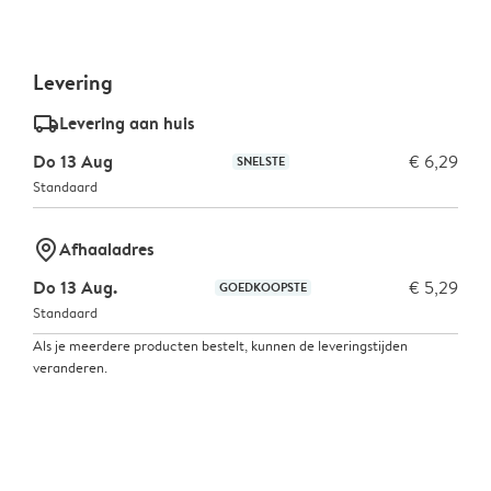
Levering
delivery_standard_v2
Levering aan huis
Do 13 Aug
€ 6,29
SNELSTE
Standaard
marker-pin
Afhaaladres
Do 13 Aug.
€ 5,29
GOEDKOOPSTE
Standaard
Als je meerdere producten bestelt, kunnen de leveringstijden
veranderen.