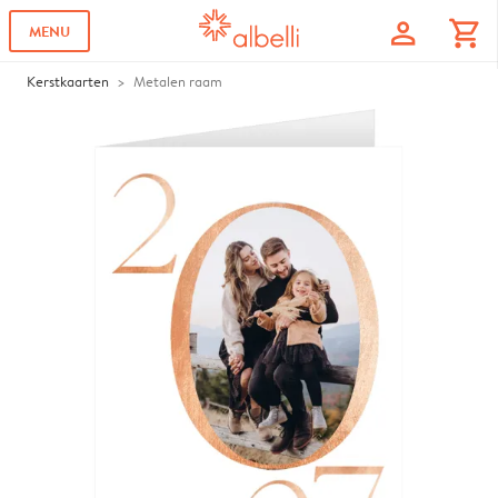
profile
shopping_cart
MENU
Kerstkaarten
Metalen raam