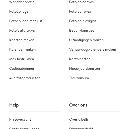
Wanddecoratie
Foto op canvas
Fotocollage
Foto op forex
Fotocollage met lijst
Foto op plexiglas
Foto’s afdrukken
Bedankkaartjes
Kaarten maken
Uitnodigingen maken
Kalender maken
Verjaardagskalenders maken
Mok bedrukken
Kerstkaarten
Cadeaubonnen
Nieuwjaarskaarten
Alle fotoproducten
Trouwalbum
Help
Over ons
Prijsoverzicht
Over albelli
Grote bestellingen
Duurzaamheid