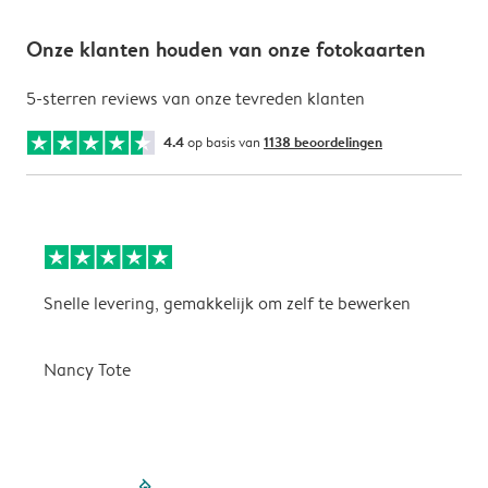
Onze klanten houden van onze fotokaarten
5-sterren reviews van onze tevreden klanten
4.4
op basis van
1138 beoordelingen
Snelle levering, gemakkelijk om zelf te bewerken
D
i
Nancy Tote
filled-pagination
outlined-paginatio
outlined-paginat
outlined-pagin
outlined-pag
outlined-p