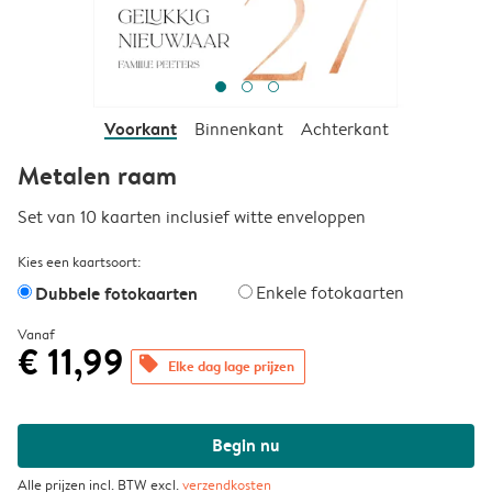
Voorkant
Binnenkant
Achterkant
Metalen raam
Set van 10 kaarten inclusief witte enveloppen
Kies een kaartsoort:
Dubbele fotokaarten
Enkele fotokaarten
Vanaf
€ 11,99
offers
Elke dag lage prijzen
Begin nu
Alle prijzen incl. BTW excl.
verzendkosten