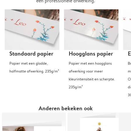
een professionele afwerking.
Standaard papier
Hoogglans papier
E
Papier met een gladde,
Papier met een hoogglans
B
halfmatte afwerking. 235g/m²
afwerking voor meer
m
kleurintensiteit en scherpte.
O
235g/m²
d
3
Anderen bekeken ook