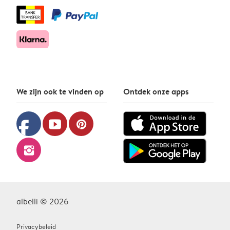
We zijn ook te vinden op
Ontdek onze apps
facebook
youtube
pinterest
instagram
albelli © 2026
Privacybeleid