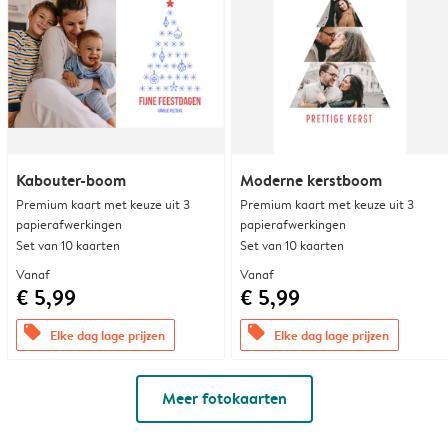
Kabouter-boom
Moderne kerstboom
Premium kaart met keuze uit 3
Premium kaart met keuze uit 3
papierafwerkingen
papierafwerkingen
Set van 10 kaarten
Set van 10 kaarten
Vanaf
Vanaf
€ 5,99
€ 5,99
offers
offers
Elke dag lage prijzen
Elke dag lage prijzen
Meer fotokaarten