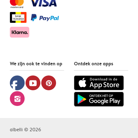
We zijn ook te vinden op
Ontdek onze apps
facebook
youtube
pinterest
instagram
albelli © 2026