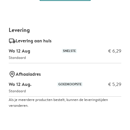
Levering
delivery_standard_v2
Levering aan huis
Wo 12 Aug
€ 6,29
SNELSTE
Standaard
marker-pin
Afhaaladres
Wo 12 Aug.
€ 5,29
GOEDKOOPSTE
Standaard
Als je meerdere producten bestelt, kunnen de leveringstijden
veranderen.