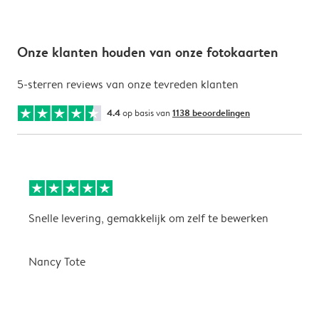
Onze klanten houden van onze fotokaarten
5-sterren reviews van onze tevreden klanten
4.4
op basis van
1138 beoordelingen
Snelle levering, gemakkelijk om zelf te bewerken
D
i
Nancy Tote