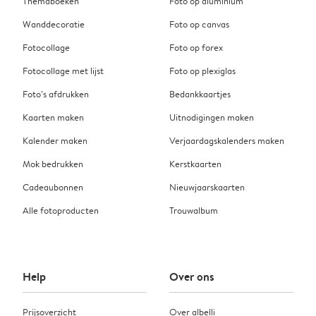
Themaboeken
Foto op aluminium
Wanddecoratie
Foto op canvas
Fotocollage
Foto op forex
Fotocollage met lijst
Foto op plexiglas
Foto’s afdrukken
Bedankkaartjes
Kaarten maken
Uitnodigingen maken
Kalender maken
Verjaardagskalenders maken
Mok bedrukken
Kerstkaarten
Cadeaubonnen
Nieuwjaarskaarten
Alle fotoproducten
Trouwalbum
Help
Over ons
Prijsoverzicht
Over albelli