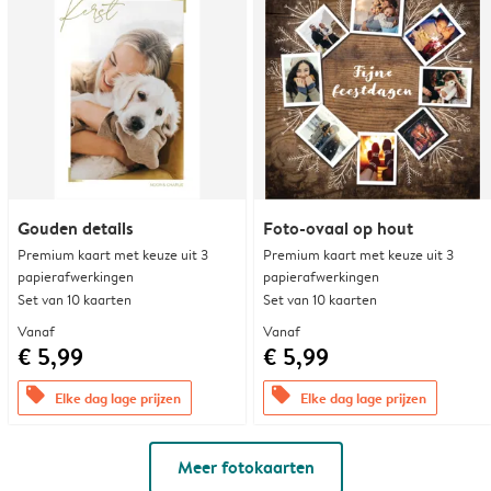
Gouden details
Foto-ovaal op hout
Premium kaart met keuze uit 3
Premium kaart met keuze uit 3
papierafwerkingen
papierafwerkingen
Set van 10 kaarten
Set van 10 kaarten
Vanaf
Vanaf
€ 5,99
€ 5,99
offers
offers
Elke dag lage prijzen
Elke dag lage prijzen
Meer fotokaarten