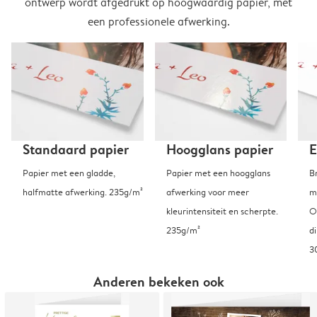
ontwerp wordt afgedrukt op hoogwaardig papier, met
een professionele afwerking.
Standaard papier
Hoogglans papier
E
Papier met een gladde,
Papier met een hoogglans
B
halfmatte afwerking. 235g/m²
afwerking voor meer
m
kleurintensiteit en scherpte.
O
235g/m²
d
3
Anderen bekeken ook