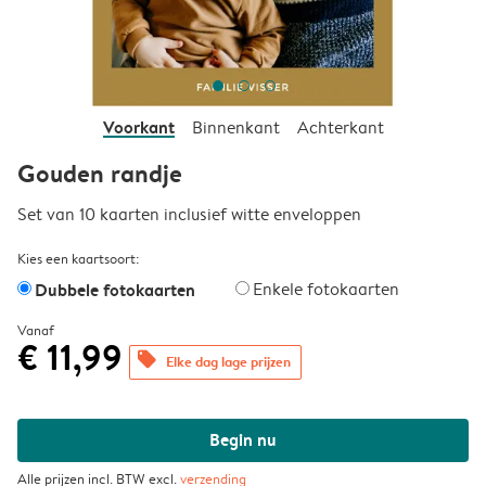
Voorkant
Binnenkant
Achterkant
Gouden randje
Set van 10 kaarten inclusief witte enveloppen
Kies een kaartsoort:
Dubbele fotokaarten
Enkele fotokaarten
Vanaf
€ 11,99
offers
Elke dag lage prijzen
Begin nu
Alle prijzen incl. BTW excl.
verzending