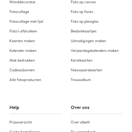
Wanddecoratie
Foto op canvas
Fotocollage
Foto op forex
Fotocollage met lijst
Foto op plexiglas
Foto’s afdrukken
Bedankkaartjes
Kaarten maken
Uitnodigingen maken
Kalender maken
Verjaardagskalenders maken
Mok bedrukken
Kerstkaarten
Cadeaubonnen
Nieuwjaarskaarten
Alle fotoproducten
Trouwalbum
Help
Over ons
Prijsoverzicht
Over albelli
Grote bestellingen
Duurzaamheid