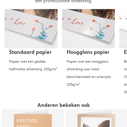
een professionele afwerking.
Standaard papier
Hoogglans papier
E
Papier met een gladde,
Papier met een hoogglans
B
halfmatte afwerking. 235g/m²
afwerking voor meer
m
kleurintensiteit en scherpte.
O
235g/m²
d
3
Anderen bekeken ook