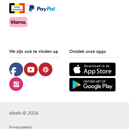
We zijn ook te vinden op
Ontdek onze apps
facebook
youtube
pinterest
instagram
albelli © 2026
Privacybeleid