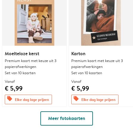
Moeiteloze kerst
Karton
Premium kaart met keuze uit 3
Premium kaart met keuze uit 3
papierafwerkingen
papierafwerkingen
Set van 10 kaarten
Set van 10 kaarten
Vanaf
Vanaf
€ 5,99
€ 5,99
offers
offers
Elke dag lage prijzen
Elke dag lage prijzen
Meer fotokaarten