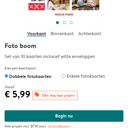
Voorkant
Binnenkant
Achterkant
Foto boom
Set van 10 kaarten inclusief witte enveloppen
Kies een kaartsoort:
Dubbele fotokaarten
Enkele fotokaarten
Vanaf
€ 5,99
offers
Elke dag lage prijzen
Begin nu
Alle prijzen incl. BTW excl.
verzendkosten