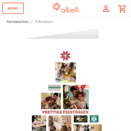
profile
shopping_cart
MENU
Kerstkaarten
Foto boom