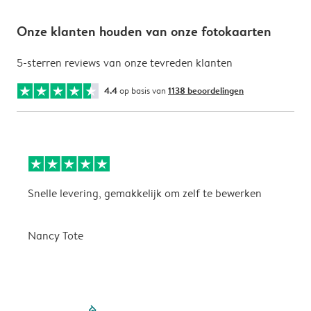
Onze klanten houden van onze fotokaarten
5-sterren reviews van onze tevreden klanten
4.4
op basis van
1138 beoordelingen
Snelle levering, gemakkelijk om zelf te bewerken
D
i
Nancy Tote
filled-pagination
outlined-paginatio
outlined-paginat
outlined-pagin
outlined-pag
outlined-p