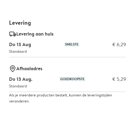
Levering
delivery_standard_v2
Levering aan huis
Do 13 Aug
€ 6,29
SNELSTE
Standaard
marker-pin
Afhaaladres
Do 13 Aug.
€ 5,29
GOEDKOOPSTE
Standaard
Als je meerdere producten bestelt, kunnen de leveringstijden
veranderen.