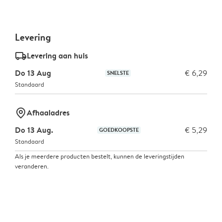
Levering
delivery_standard_v2
Levering aan huis
Do 13 Aug
€ 6,29
SNELSTE
Standaard
marker-pin
Afhaaladres
Do 13 Aug.
€ 5,29
GOEDKOOPSTE
Standaard
Als je meerdere producten bestelt, kunnen de leveringstijden
veranderen.