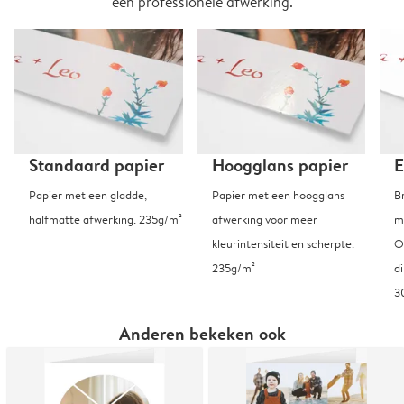
een professionele afwerking.
Standaard papier
Hoogglans papier
E
Papier met een gladde,
Papier met een hoogglans
B
halfmatte afwerking. 235g/m²
afwerking voor meer
m
kleurintensiteit en scherpte.
O
235g/m²
d
3
Anderen bekeken ook