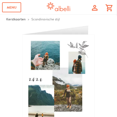
profile
shopping_cart
MENU
Kerstkaarten
Scandinavische stijl