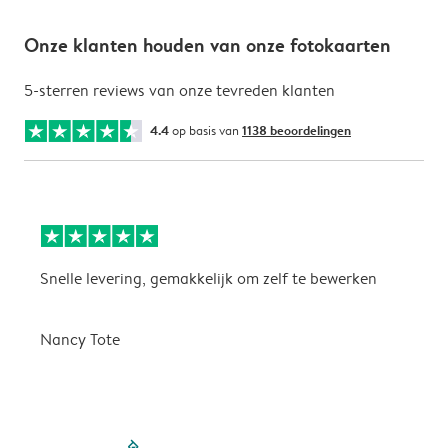
Onze klanten houden van onze fotokaarten
5-sterren reviews van onze tevreden klanten
4.4
op basis van
1138 beoordelingen
Snelle levering, gemakkelijk om zelf te bewerken
D
i
Nancy Tote
filled-pagination
outlined-paginatio
outlined-paginat
outlined-pagin
outlined-pag
outlined-p