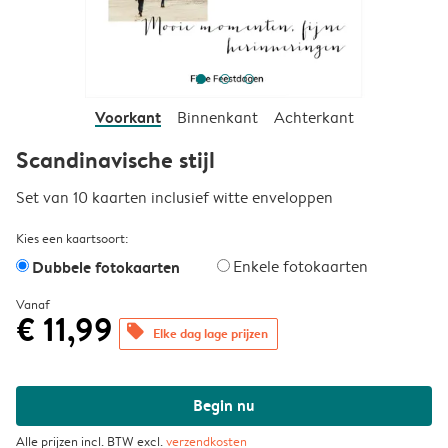
Voorkant
Binnenkant
Achterkant
Scandinavische stijl
Set van 10 kaarten inclusief witte enveloppen
Kies een kaartsoort:
Dubbele fotokaarten
Enkele fotokaarten
Vanaf
€ 11,99
offers
Elke dag lage prijzen
Begin nu
Alle prijzen incl. BTW excl.
verzendkosten