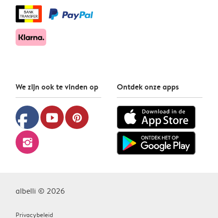
We zijn ook te vinden op
Ontdek onze apps
facebook
youtube
pinterest
instagram
albelli © 2026
Privacybeleid