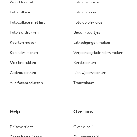
Wanddecoratie
Foto op canvas
Fotocollage
Foto op forex
Fotocollage met lijst
Foto op plexiglas
Foto’s afdrukken
Bedankkaartjes
Kaarten maken
Uitnodigingen maken
Kalender maken
Verjaardagskalenders maken
Mok bedrukken
Kerstkaarten
Cadeaubonnen
Nieuwjaarskaarten
Alle fotoproducten
Trouwalbum
Help
Over ons
Prijsoverzicht
Over albelli
Grote bestellingen
Duurzaamheid