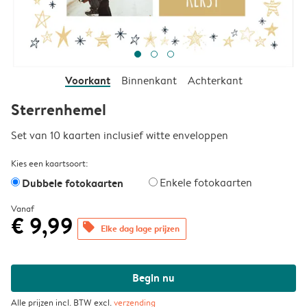
Voorkant
Binnenkant
Achterkant
Sterrenhemel
Set van 10 kaarten inclusief witte enveloppen
Kies een kaartsoort:
Dubbele fotokaarten
Enkele fotokaarten
Vanaf
€ 9,99
offers
Elke dag lage prijzen
Begin nu
Alle prijzen incl. BTW excl.
verzending