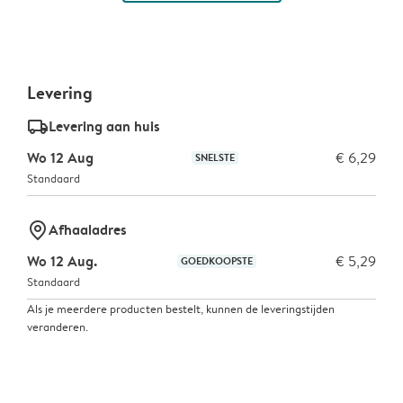
Levering
delivery_standard_v2
Levering aan huis
Wo 12 Aug
€ 6,29
SNELSTE
Standaard
marker-pin
Afhaaladres
Wo 12 Aug.
€ 5,29
GOEDKOOPSTE
Standaard
Als je meerdere producten bestelt, kunnen de leveringstijden
veranderen.