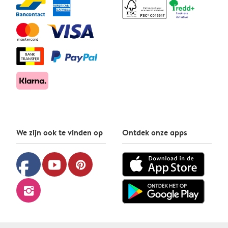
We zijn ook te vinden op
Ontdek onze apps
facebook
youtube
pinterest
instagram