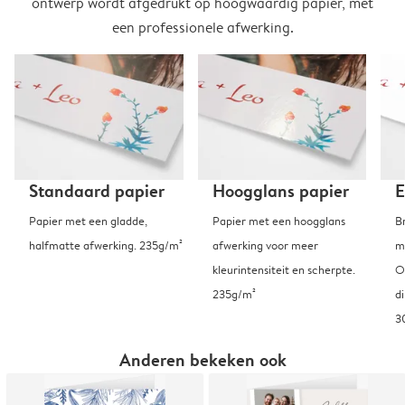
ontwerp wordt afgedrukt op hoogwaardig papier, met
een professionele afwerking.
Standaard papier
Hoogglans papier
E
Papier met een gladde,
Papier met een hoogglans
B
halfmatte afwerking. 235g/m²
afwerking voor meer
m
kleurintensiteit en scherpte.
O
235g/m²
d
3
Anderen bekeken ook