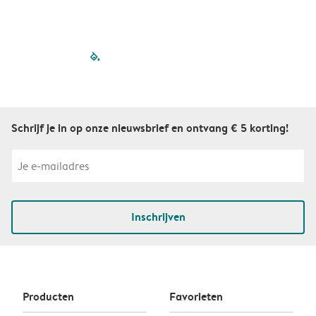
filled-pagination
outlined-paginatio
outlined-paginat
outlined-pagin
outlined-pag
outlined-p
Schrijf je in op onze nieuwsbrief en ontvang € 5 korting!
Inschrijven
Producten
Favorieten