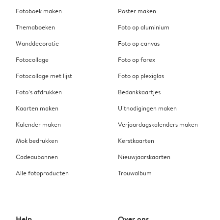
Fotoboek maken
Poster maken
Themaboeken
Foto op aluminium
Wanddecoratie
Foto op canvas
Fotocollage
Foto op forex
Fotocollage met lijst
Foto op plexiglas
Foto’s afdrukken
Bedankkaartjes
Kaarten maken
Uitnodigingen maken
Kalender maken
Verjaardagskalenders maken
Mok bedrukken
Kerstkaarten
Cadeaubonnen
Nieuwjaarskaarten
Alle fotoproducten
Trouwalbum
Help
Over ons