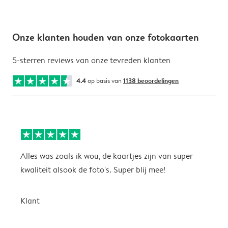
Onze klanten houden van onze fotokaarten
5-sterren reviews van onze tevreden klanten
4.4
op basis van
1138 beoordelingen
Alles was zoals ik wou, de kaartjes zijn van super
W
kwaliteit alsook de foto's. Super blij mee!
t
j
t
Klant