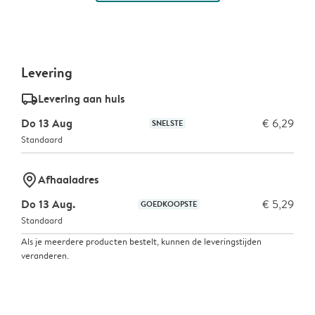
Levering
delivery_standard_v2
Levering aan huis
Do 13 Aug
€ 6,29
SNELSTE
Standaard
marker-pin
Afhaaladres
Do 13 Aug.
€ 5,29
GOEDKOOPSTE
Standaard
Als je meerdere producten bestelt, kunnen de leveringstijden
veranderen.