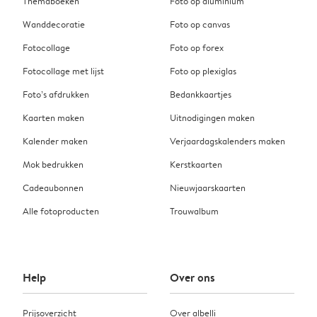
Themaboeken
Foto op aluminium
Wanddecoratie
Foto op canvas
Fotocollage
Foto op forex
Fotocollage met lijst
Foto op plexiglas
Foto’s afdrukken
Bedankkaartjes
Kaarten maken
Uitnodigingen maken
Kalender maken
Verjaardagskalenders maken
Mok bedrukken
Kerstkaarten
Cadeaubonnen
Nieuwjaarskaarten
Alle fotoproducten
Trouwalbum
Help
Over ons
Prijsoverzicht
Over albelli