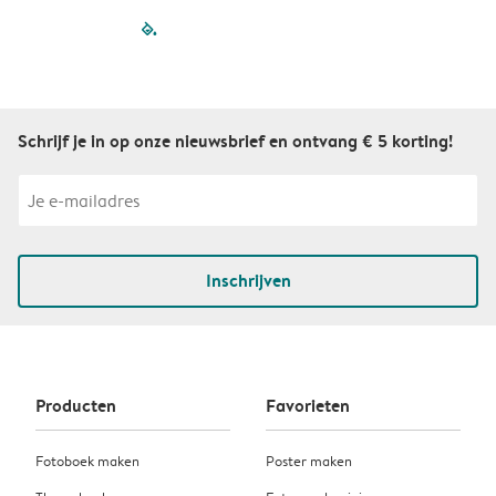
filled-pagination
outlined-paginatio
outlined-paginat
outlined-pagin
outlined-pag
outlined-p
Schrijf je in op onze nieuwsbrief en ontvang € 5 korting!
Inschrijven
Producten
Favorieten
Fotoboek maken
Poster maken