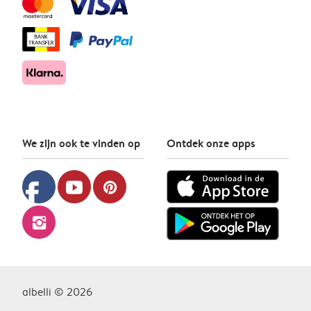
We zijn ook te vinden op
Ontdek onze apps
facebook
youtube
pinterest
instagram
albelli © 2026