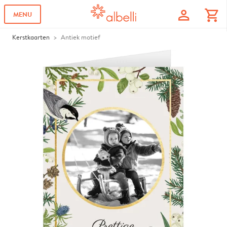
profile
shopping_cart
MENU
Kerstkaarten
Antiek motief