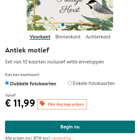
Voorkant
Binnenkant
Achterkant
Antiek motief
Set van 10 kaarten inclusief witte enveloppen
Kies een kaartsoort:
Dubbele fotokaarten
Enkele fotokaarten
Vanaf
€ 11,99
offers
Elke dag lage prijzen
Begin nu
Alle prijzen incl. BTW excl.
verzending