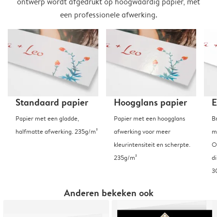
ontwerp wordt afgedrukt op hoogwaardig papier, met
een professionele afwerking.
Standaard papier
Hoogglans papier
E
Papier met een gladde,
Papier met een hoogglans
B
halfmatte afwerking. 235g/m²
afwerking voor meer
m
kleurintensiteit en scherpte.
O
235g/m²
d
3
Anderen bekeken ook