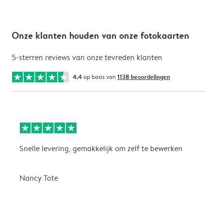
Onze klanten houden van onze fotokaarten
5-sterren reviews van onze tevreden klanten
4.4
op basis van
1138 beoordelingen
Snelle levering, gemakkelijk om zelf te bewerken
D
i
Nancy Tote