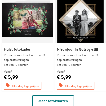
Hulst fotokader
Nieuwjaar in Gatsby-stijl
Premium kaart met keuze uit 3
Premium kaart met keuze uit 3
papierafwerkingen
papierafwerkingen
Set van 10 kaarten
Set van 10 kaarten
Vanaf
Vanaf
€ 5,99
€ 5,99
offers
offers
Elke dag lage prijzen
Elke dag lage prijzen
Meer fotokaarten