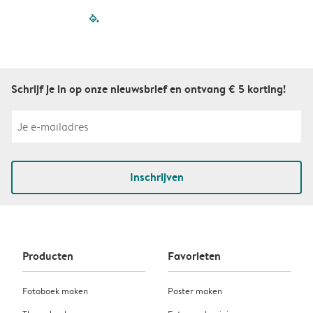
filled-pagination
outlined-paginatio
outlined-paginat
outlined-pagin
outlined-pag
outlined-p
Schrijf je in op onze nieuwsbrief en ontvang € 5 korting!
Inschrijven
Producten
Favorieten
Fotoboek maken
Poster maken