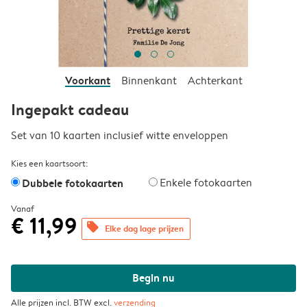
Voorkant
Binnenkant
Achterkant
Ingepakt cadeau
Set van 10 kaarten inclusief witte enveloppen
Kies een kaartsoort:
Dubbele fotokaarten
Enkele fotokaarten
Vanaf
€ 11,99
offers
Elke dag lage prijzen
Begin nu
Alle prijzen incl. BTW excl.
verzending