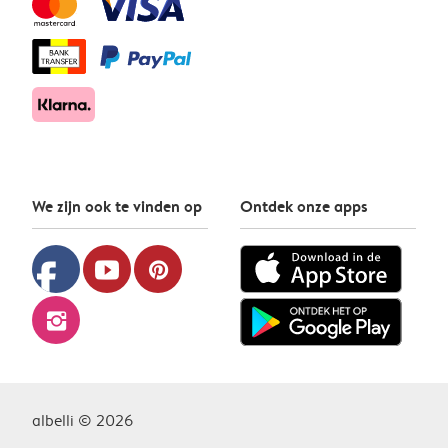
We zijn ook te vinden op
Ontdek onze apps
facebook
youtube
pinterest
instagram
albelli © 2026