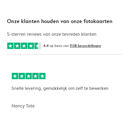
Onze klanten houden van onze fotokaarten
5-sterren reviews van onze tevreden klanten
4.4
op basis van
1138 beoordelingen
Snelle levering, gemakkelijk om zelf te bewerken
D
i
Nancy Tote