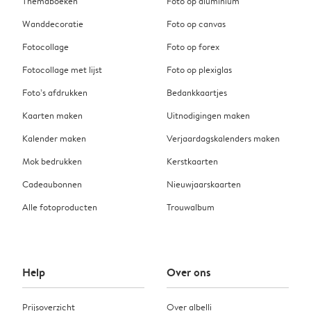
Themaboeken
Foto op aluminium
Wanddecoratie
Foto op canvas
Fotocollage
Foto op forex
Fotocollage met lijst
Foto op plexiglas
Foto’s afdrukken
Bedankkaartjes
Kaarten maken
Uitnodigingen maken
Kalender maken
Verjaardagskalenders maken
Mok bedrukken
Kerstkaarten
Cadeaubonnen
Nieuwjaarskaarten
Alle fotoproducten
Trouwalbum
Help
Over ons
Prijsoverzicht
Over albelli