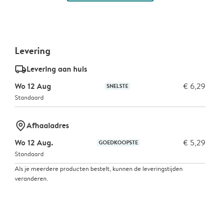
Levering
delivery_standard_v2
Levering aan huis
Wo 12 Aug
€ 6,29
SNELSTE
Standaard
marker-pin
Afhaaladres
Wo 12 Aug.
€ 5,29
GOEDKOOPSTE
Standaard
Als je meerdere producten bestelt, kunnen de leveringstijden
veranderen.