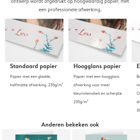
ontwerp wordt afgedrukt op hoogwaardig papier, met
een professionele afwerking.
Standaard papier
Hoogglans papier
E
Papier met een gladde,
Papier met een hoogglans
B
halfmatte afwerking. 235g/m²
afwerking voor meer
m
kleurintensiteit en scherpte.
O
235g/m²
d
3
Anderen bekeken ook