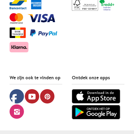
We zijn ook te vinden op
Ontdek onze apps
facebook
youtube
pinterest
instagram