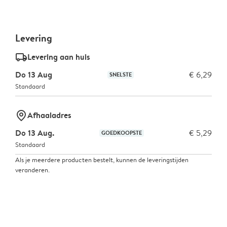
Levering
delivery_standard_v2
Levering aan huis
Do 13 Aug
€ 6,29
SNELSTE
Standaard
marker-pin
Afhaaladres
Do 13 Aug.
€ 5,29
GOEDKOOPSTE
Standaard
Als je meerdere producten bestelt, kunnen de leveringstijden
veranderen.