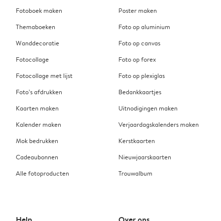
Fotoboek maken
Poster maken
Themaboeken
Foto op aluminium
Wanddecoratie
Foto op canvas
Fotocollage
Foto op forex
Fotocollage met lijst
Foto op plexiglas
Foto’s afdrukken
Bedankkaartjes
Kaarten maken
Uitnodigingen maken
Kalender maken
Verjaardagskalenders maken
Mok bedrukken
Kerstkaarten
Cadeaubonnen
Nieuwjaarskaarten
Alle fotoproducten
Trouwalbum
Help
Over ons