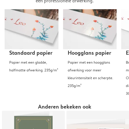
een professionele afwerking.
Standaard papier
Hoogglans papier
E
Papier met een gladde,
Papier met een hoogglans
B
halfmatte afwerking. 235g/m²
afwerking voor meer
m
kleurintensiteit en scherpte.
O
235g/m²
d
3
Anderen bekeken ook