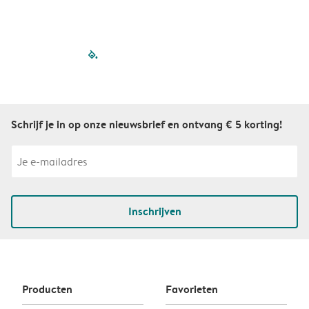
filled-pagination
outlined-paginatio
outlined-paginat
outlined-pagin
outlined-pag
outlined-p
Schrijf je in op onze nieuwsbrief en ontvang € 5 korting!
Inschrijven
Producten
Favorieten