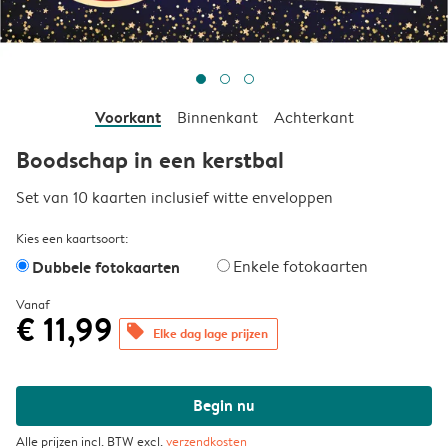
Voorkant
Binnenkant
Achterkant
Boodschap in een kerstbal
Set van 10 kaarten inclusief witte enveloppen
Kies een kaartsoort:
Dubbele fotokaarten
Enkele fotokaarten
Vanaf
€ 11,99
offers
Elke dag lage prijzen
Begin nu
Alle prijzen incl. BTW excl.
verzendkosten