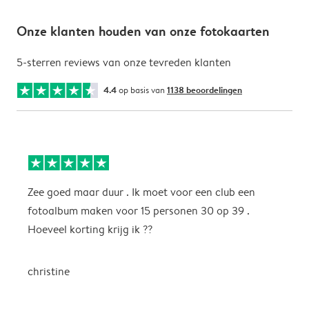
Onze klanten houden van onze fotokaarten
5-sterren reviews van onze tevreden klanten
4.4
op basis van
1138 beoordelingen
Zee goed maar duur . Ik moet voor een club een
M
fotoalbum maken voor 15 personen 30 op 39 .
k
Hoeveel korting krijg ik ??
b
christine
J