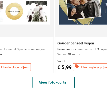
Goudenpenseel vegen
et keuze uit 3 papierafwerkingen
Premium kaart met keuze uit 3 papi
en
Set van 10 kaarten
Vanaf
€ 5,99
offers
Elke dag lage prijzen
Elke dag lage prijz
Meer fotokaarten