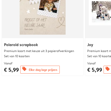
Polaroid scrapbook
Joy
Premium kaart met keuze uit 3 papierafwerkingen
Premium kaart m
Set van 10 kaarten
Set van 10 kaart
Vanaf
Vanaf
€ 5,99
€ 5,99
offers
offers
Elke dag lage prijzen