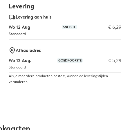
Levering
delivery_standard_v2
Levering aan huis
Wo 12 Aug
€ 6,29
SNELSTE
Standaard
marker-pin
Afhaaladres
Wo 12 Aug.
€ 5,29
GOEDKOOPSTE
Standaard
Als je meerdere producten bestelt, kunnen de leveringstijden
veranderen.
okaarten