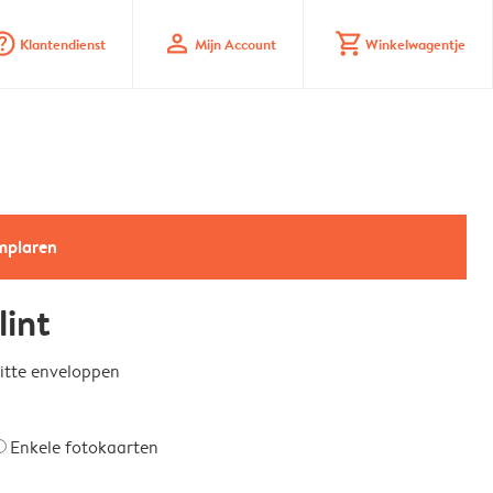
_mark_circle
profile
shopping_cart
Klantendienst
Mijn Account
Winkelwagentje
emplaren
int
witte enveloppen
Enkele fotokaarten