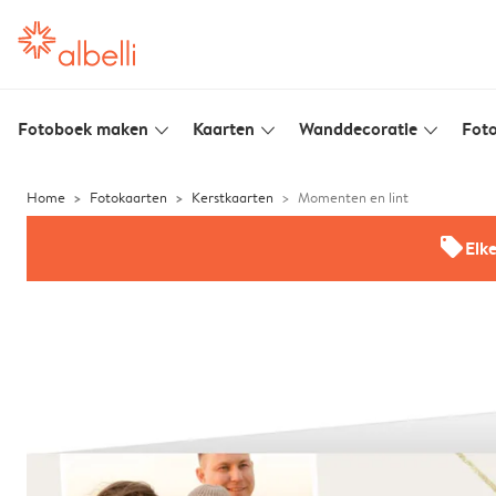
Fotoboek maken
Kaarten
Wanddecoratie
Foto
slim_arrow_down
slim_arrow_down
slim_arrow_down
Home
Fotokaarten
Kerstkaarten
Momenten en lint
offers
Elk