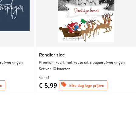
Rendier slee
erafwerkingen
Premium kaart met keuze uit 3 papierafwerkingen
Set van 10 kaarten
Vanaf
€ 5,99
offers
en
Elke dag lage prijzen