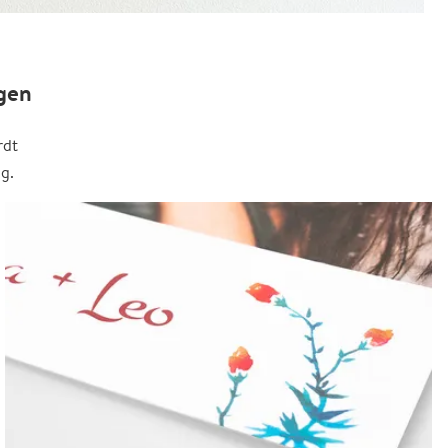
gen
rdt
g.