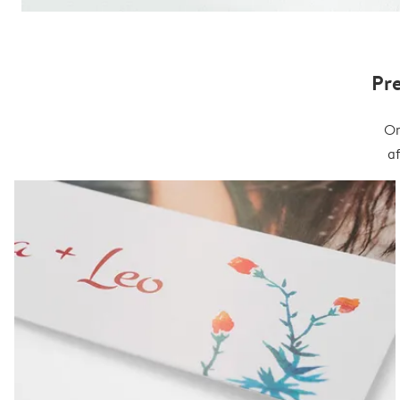
Pr
On
a