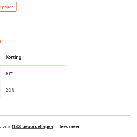
e prijzen
g
Korting
10%
20%
1138 beoordelingen
lees meer
s van