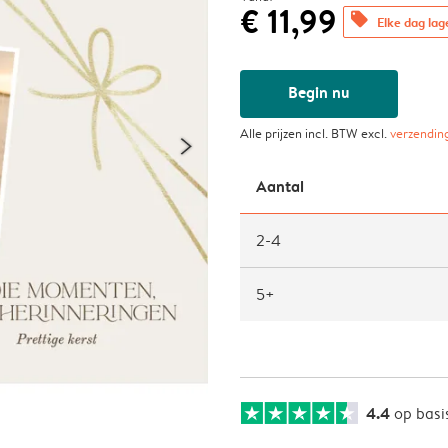
€ 11,99
offers
Elke dag lag
Begin nu
Alle prijzen incl. BTW excl.
verzendin
Aantal
2-4
5+
4.4
op basi