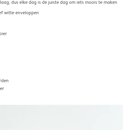
 laag, dus elke dag is de juiste dag om iets moois te maken
ief witte enveloppen
pier
rden
er