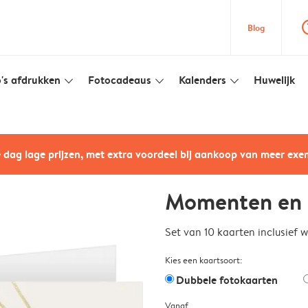
question
Blog
's afdrukken
Fotocadeaus
Kalenders
Huwelijk
slim_arrow_down
slim_arrow_down
slim_arrow_down
e dag lage prijzen, met extra voordeel bij aankoop van meer ex
Momenten en l
Set van 10 kaarten inclusief 
Kies een kaartsoort:
Dubbele fotokaarten
Vanaf