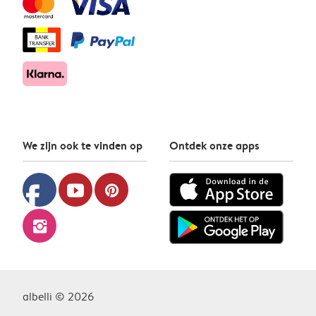
We zijn ook te vinden op
Ontdek onze apps
facebook
youtube
pinterest
instagram
albelli © 2026