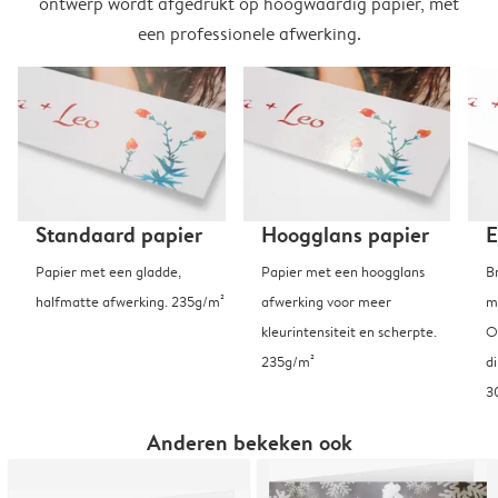
ontwerp wordt afgedrukt op hoogwaardig papier, met
een professionele afwerking.
Standaard papier
Hoogglans papier
E
Papier met een gladde,
Papier met een hoogglans
B
halfmatte afwerking. 235g/m²
afwerking voor meer
m
kleurintensiteit en scherpte.
O
235g/m²
d
3
Anderen bekeken ook