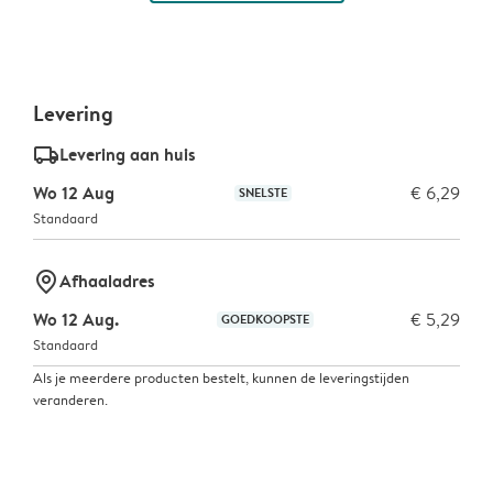
Levering
delivery_standard_v2
Levering aan huis
Wo 12 Aug
€ 6,29
SNELSTE
Standaard
marker-pin
Afhaaladres
Wo 12 Aug.
€ 5,29
GOEDKOOPSTE
Standaard
Als je meerdere producten bestelt, kunnen de leveringstijden
veranderen.