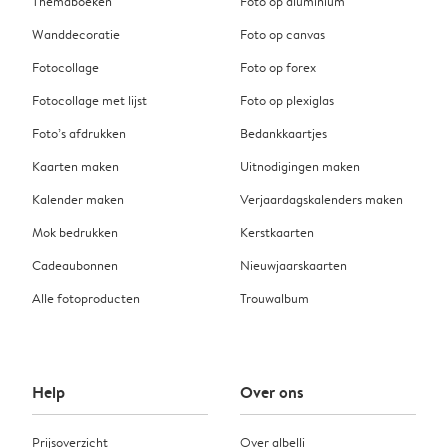
Themaboeken
Foto op aluminium
Wanddecoratie
Foto op canvas
Fotocollage
Foto op forex
Fotocollage met lijst
Foto op plexiglas
Foto’s afdrukken
Bedankkaartjes
Kaarten maken
Uitnodigingen maken
Kalender maken
Verjaardagskalenders maken
Mok bedrukken
Kerstkaarten
Cadeaubonnen
Nieuwjaarskaarten
Alle fotoproducten
Trouwalbum
Help
Over ons
Prijsoverzicht
Over albelli