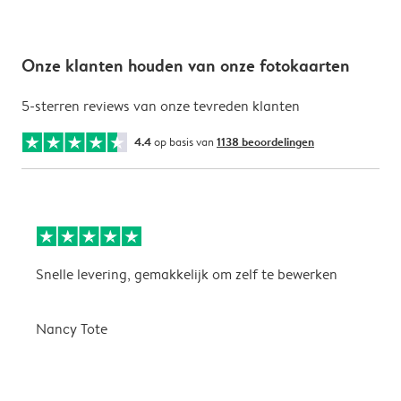
Onze klanten houden van onze fotokaarten
5-sterren reviews van onze tevreden klanten
4.4
op basis van
1138 beoordelingen
Snelle levering, gemakkelijk om zelf te bewerken
D
i
Nancy Tote