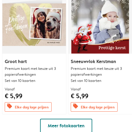
Groot hart
Sneeuwvlok Kerstman
Premium kaart met keuze uit 3
Premium kaart met keuze uit 3
papierafwerkingen
papierafwerkingen
Set van 10 kaarten
Set van 10 kaarten
Vanaf
Vanaf
€ 5,99
€ 5,99
offers
offers
Elke dag lage prijzen
Elke dag lage prijzen
Meer fotokaarten