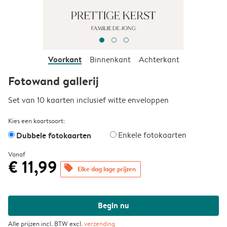
Voorkant
Binnenkant
Achterkant
Fotowand gallerij
Set van 10 kaarten inclusief witte enveloppen
Kies een kaartsoort:
Dubbele fotokaarten
Enkele fotokaarten
Vanaf
€ 11,99
offers
Elke dag lage prijzen
Begin nu
Alle prijzen incl. BTW excl.
verzending