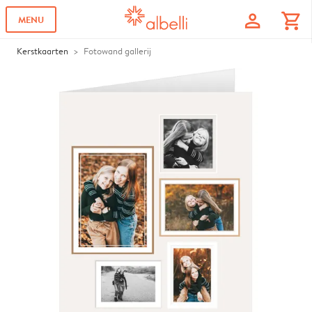
profile
shopping_cart
MENU
Kerstkaarten
Fotowand gallerij