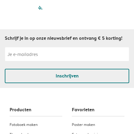
filled-pagination
outlined-paginatio
outlined-paginat
outlined-pagin
outlined-pag
outlined-p
Schrijf je in op onze nieuwsbrief en ontvang € 5 korting!
Inschrijven
Producten
Favorieten
Fotoboek maken
Poster maken