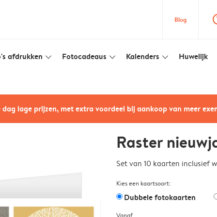
question
Blog
's afdrukken
Fotocadeaus
Kalenders
Huwelijk
slim_arrow_down
slim_arrow_down
slim_arrow_down
e dag lage prijzen, met extra voordeel bij aankoop van meer ex
Raster nieuwj
Set van 10 kaarten inclusief 
Kies een kaartsoort:
Dubbele fotokaarten
Vanaf