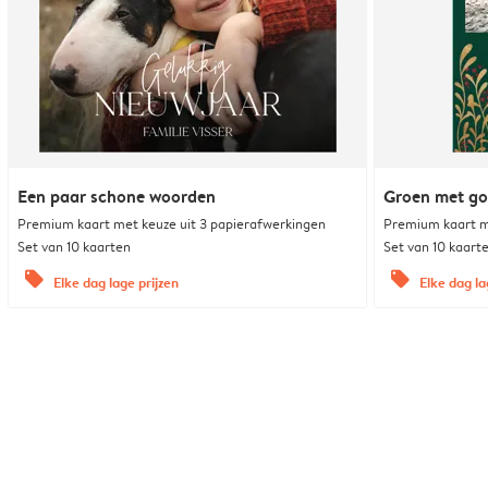
Een paar schone woorden
Groen met g
Premium kaart met keuze uit 3 papierafwerkingen
Premium kaart m
Set van 10 kaarten
Set van 10 kaart
offers
offers
Elke dag lage prijzen
Elke dag la