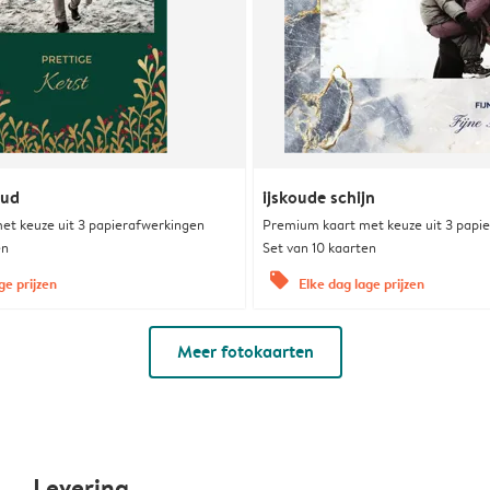
oud
ijskoude schijn
et keuze uit 3 papierafwerkingen
Premium kaart met keuze uit 3 papi
en
Set van 10 kaarten
offers
ge prijzen
Elke dag lage prijzen
Meer fotokaarten
Levering