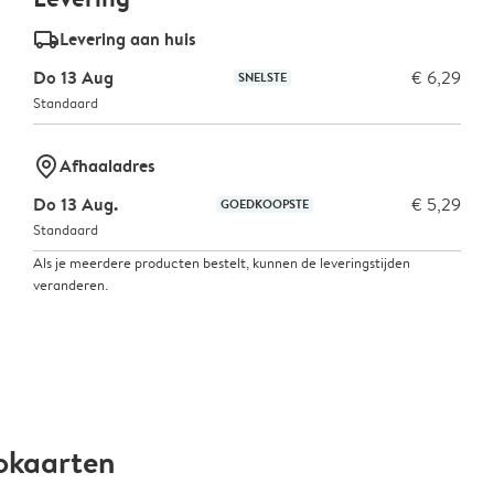
delivery_standard_v2
Levering aan huis
Do 13 Aug
€ 6,29
SNELSTE
Standaard
marker-pin
Afhaaladres
Do 13 Aug.
€ 5,29
GOEDKOOPSTE
Standaard
Als je meerdere producten bestelt, kunnen de leveringstijden
veranderen.
okaarten