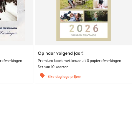
Op naar volgend jaar!
erafwerkingen
Premium kaart met keuze uit 3 papierafwerkingen
Set van 10 kaarten
offers
Elke dag lage prijzen