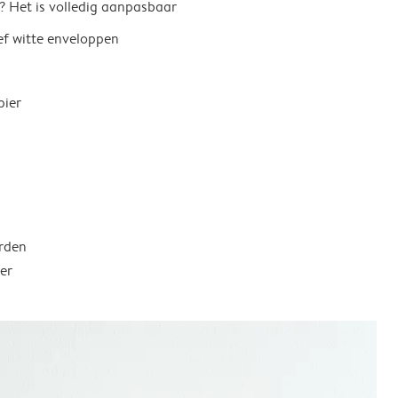
? Het is volledig aanpasbaar
ief witte enveloppen
pier
rden
er