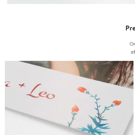
Pr
On
a