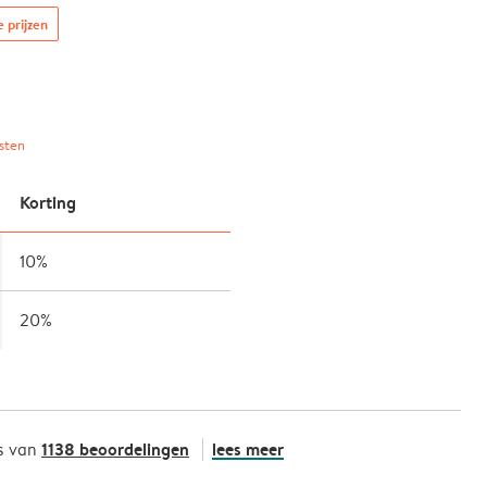
e prijzen
sten
Korting
10%
20%
1138 beoordelingen
lees meer
s van