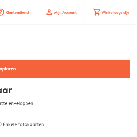
_mark_circle
profile
shopping_cart
Klantendienst
Mijn Account
Winkelwagentje
emplaren
aar
witte enveloppen
Enkele fotokaarten