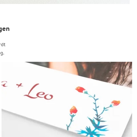
gen
rdt
g.