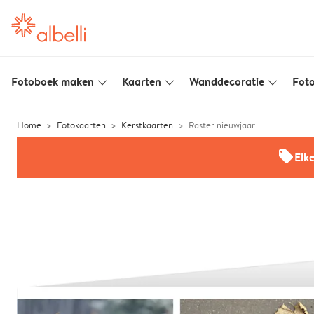
Fotoboek maken
Kaarten
Wanddecoratie
Foto
slim_arrow_down
slim_arrow_down
slim_arrow_down
Home
Fotokaarten
Kerstkaarten
Raster nieuwjaar
offers
Elk