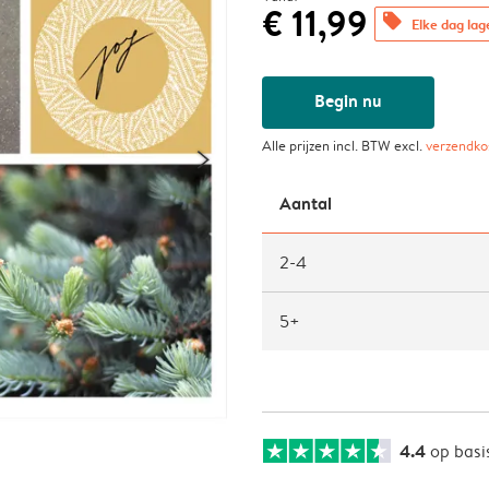
€ 11,99
offers
Elke dag lag
Begin nu
Alle prijzen incl. BTW excl.
verzendko
Aantal
2-4
5+
4.4
op basi