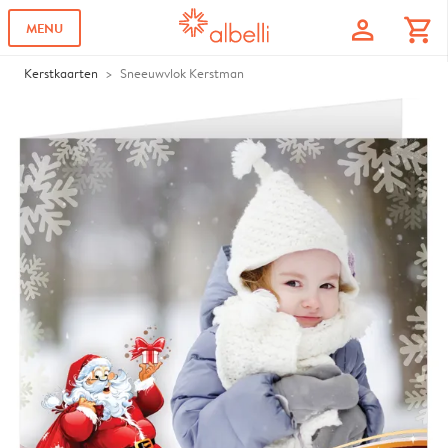
profile
shopping_cart
MENU
Kerstkaarten
Sneeuwvlok Kerstman