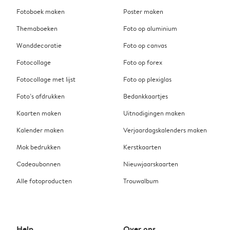
Fotoboek maken
Poster maken
Themaboeken
Foto op aluminium
Wanddecoratie
Foto op canvas
Fotocollage
Foto op forex
Fotocollage met lijst
Foto op plexiglas
Foto’s afdrukken
Bedankkaartjes
Kaarten maken
Uitnodigingen maken
Kalender maken
Verjaardagskalenders maken
Mok bedrukken
Kerstkaarten
Cadeaubonnen
Nieuwjaarskaarten
Alle fotoproducten
Trouwalbum
Help
Over ons