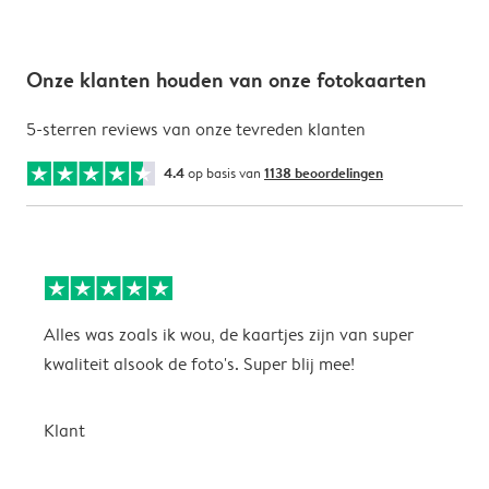
Onze klanten houden van onze fotokaarten
5-sterren reviews van onze tevreden klanten
4.4
op basis van
1138 beoordelingen
Alles was zoals ik wou, de kaartjes zijn van super
W
kwaliteit alsook de foto's. Super blij mee!
t
j
t
Klant