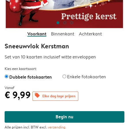
Voorkant
Binnenkant
Achterkant
Sneeuwvlok Kerstman
Set van 10 kaarten inclusief witte enveloppen
Kies een kaartsoort:
Dubbele fotokaarten
Enkele fotokaarten
Vanaf
€ 9,99
offers
Elke dag lage prijzen
Begin nu
Alle prijzen incl. BTW excl.
verzending