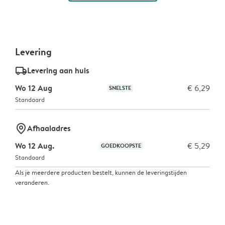
Levering
delivery_standard_v2
Levering aan huis
Wo 12 Aug
€ 6,29
SNELSTE
Standaard
marker-pin
Afhaaladres
Wo 12 Aug.
€ 5,29
GOEDKOOPSTE
Standaard
Als je meerdere producten bestelt, kunnen de leveringstijden
veranderen.