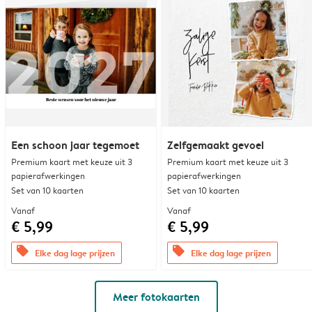
Een schoon jaar tegemoet
Zelfgemaakt gevoel
Premium kaart met keuze uit 3
Premium kaart met keuze uit 3
papierafwerkingen
papierafwerkingen
Set van 10 kaarten
Set van 10 kaarten
Vanaf
Vanaf
€ 5,99
€ 5,99
offers
offers
Elke dag lage prijzen
Elke dag lage prijzen
Meer fotokaarten