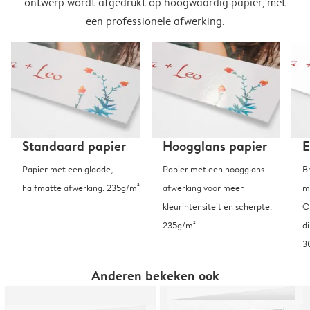
ontwerp wordt afgedrukt op hoogwaardig papier, met
een professionele afwerking.
Standaard papier
Hoogglans papier
E
Papier met een gladde,
Papier met een hoogglans
B
halfmatte afwerking. 235g/m²
afwerking voor meer
m
kleurintensiteit en scherpte.
O
235g/m²
d
3
Anderen bekeken ook