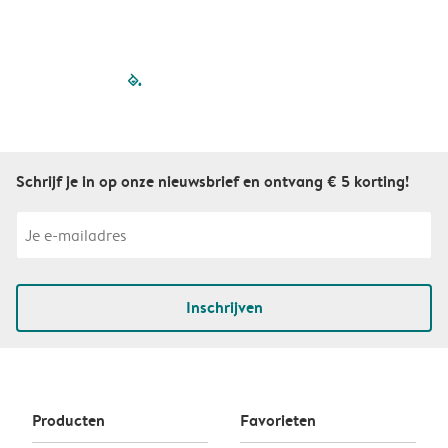
filled-pagination
outlined-paginatio
outlined-paginat
outlined-pagin
outlined-pag
outlined-p
Schrijf je in op onze nieuwsbrief en ontvang € 5 korting!
Inschrijven
Producten
Favorieten