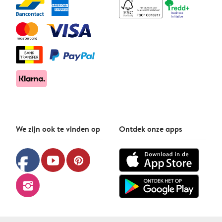
We zijn ook te vinden op
Ontdek onze apps
facebook
youtube
pinterest
instagram