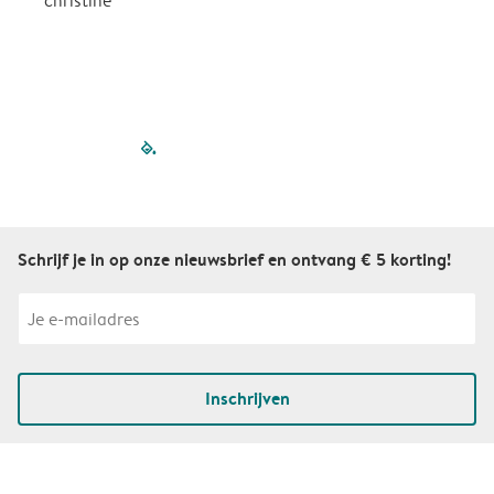
christine
J
filled-pagination
outlined-paginatio
outlined-paginat
outlined-pagin
outlined-pag
outlined-p
Schrijf je in op onze nieuwsbrief en ontvang € 5 korting!
Inschrijven