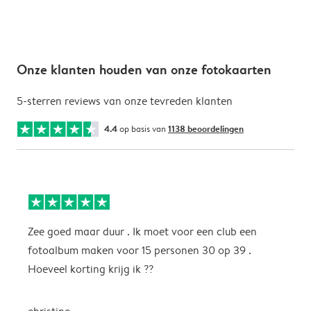
Onze klanten houden van onze fotokaarten
5-sterren reviews van onze tevreden klanten
4.4
op basis van
1138 beoordelingen
Zee goed maar duur . Ik moet voor een club een
M
fotoalbum maken voor 15 personen 30 op 39 .
k
Hoeveel korting krijg ik ??
b