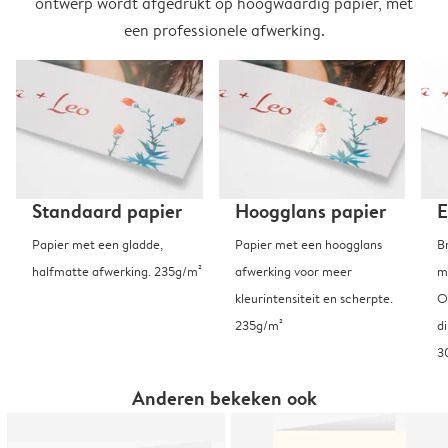
ontwerp wordt afgedrukt op hoogwaardig papier, met
een professionele afwerking.
Standaard papier
Hoogglans papier
E
Papier met een gladde,
Papier met een hoogglans
B
halfmatte afwerking. 235g/m²
afwerking voor meer
m
kleurintensiteit en scherpte.
O
235g/m²
d
3
Anderen bekeken ook