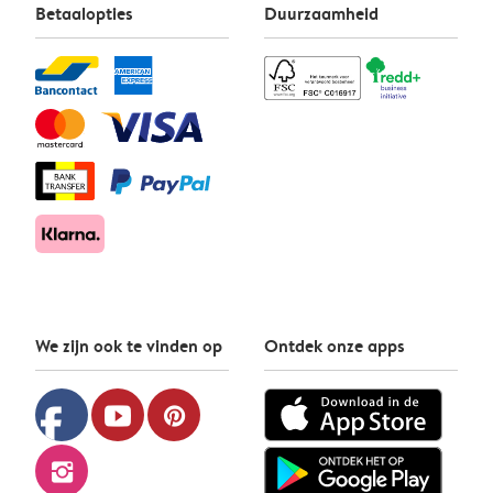
Betaalopties
Duurzaamheid
We zijn ook te vinden op
Ontdek onze apps
facebook
youtube
pinterest
instagram