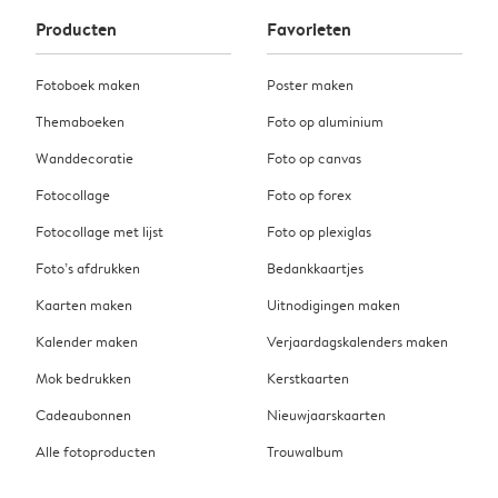
Producten
Favorieten
Fotoboek maken
Poster maken
Themaboeken
Foto op aluminium
Wanddecoratie
Foto op canvas
Fotocollage
Foto op forex
Fotocollage met lijst
Foto op plexiglas
Foto’s afdrukken
Bedankkaartjes
Kaarten maken
Uitnodigingen maken
Kalender maken
Verjaardagskalenders maken
Mok bedrukken
Kerstkaarten
Cadeaubonnen
Nieuwjaarskaarten
Alle fotoproducten
Trouwalbum