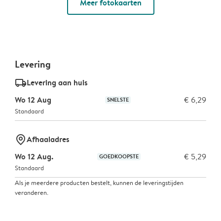
Meer fotokaarten
Levering
delivery_standard_v2
Levering aan huis
Wo 12 Aug
€ 6,29
SNELSTE
Standaard
marker-pin
Afhaaladres
Wo 12 Aug.
€ 5,29
GOEDKOOPSTE
Standaard
Als je meerdere producten bestelt, kunnen de leveringstijden
veranderen.