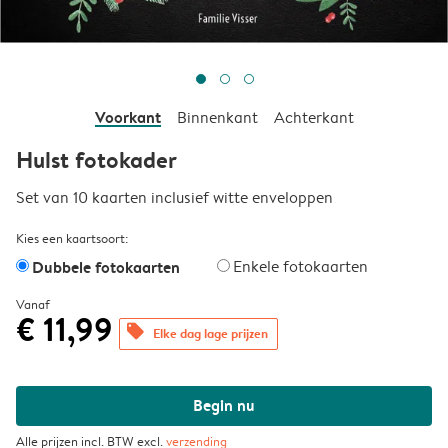
Voorkant
Binnenkant
Achterkant
Hulst fotokader
Set van 10 kaarten inclusief witte enveloppen
Kies een kaartsoort:
Dubbele fotokaarten
Enkele fotokaarten
Vanaf
€ 11,99
offers
Elke dag lage prijzen
Begin nu
Alle prijzen incl. BTW excl.
verzending