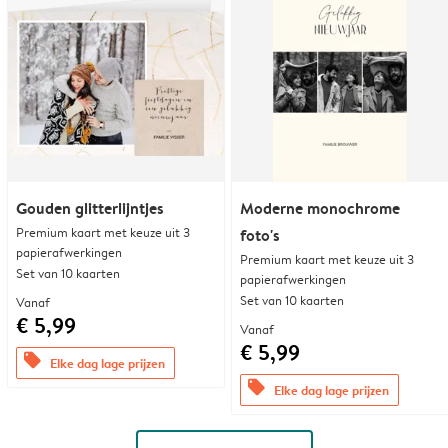
Gouden glitterlijntjes
Moderne monochrome
Premium kaart met keuze uit 3
foto's
papierafwerkingen
Premium kaart met keuze uit 3
Set van 10 kaarten
papierafwerkingen
Set van 10 kaarten
Vanaf
€ 5,99
Vanaf
€ 5,99
offers
Elke dag lage prijzen
offers
Elke dag lage prijzen