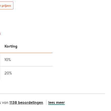
e prijzen
g
Korting
10%
20%
1138 beoordelingen
lees meer
s van