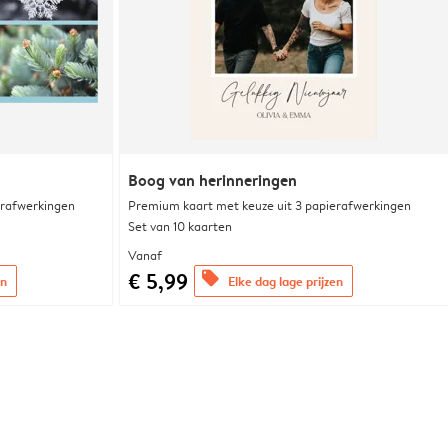
Boog van herinneringen
erafwerkingen
Premium kaart met keuze uit 3 papierafwerkingen
Set van 10 kaarten
Vanaf
€ 5,99
offers
en
Elke dag lage prijzen