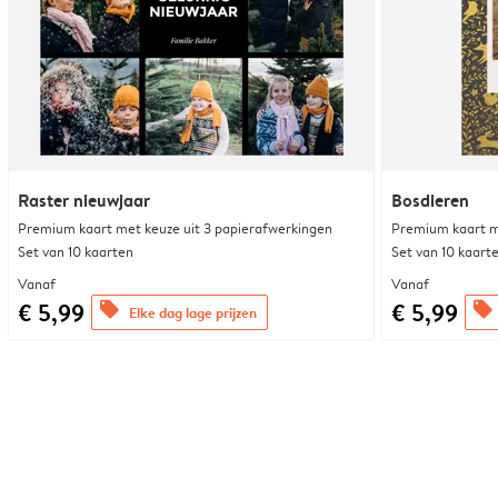
Raster nieuwjaar
Bosdieren
Premium kaart met keuze uit 3 papierafwerkingen
Premium kaart m
Set van 10 kaarten
Set van 10 kaart
Vanaf
Vanaf
€ 5,99
€ 5,99
offers
offers
Elke dag lage prijzen