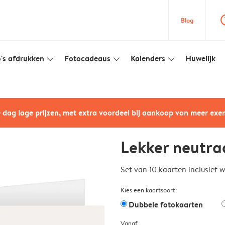
question
Blog
's afdrukken
Fotocadeaus
Kalenders
Huwelijk
slim_arrow_down
slim_arrow_down
slim_arrow_down
e dag lage prijzen, met extra voordeel bij aankoop van meer ex
Lekker neutra
Set van 10 kaarten inclusief 
Kies een kaartsoort:
Dubbele fotokaarten
Vanaf