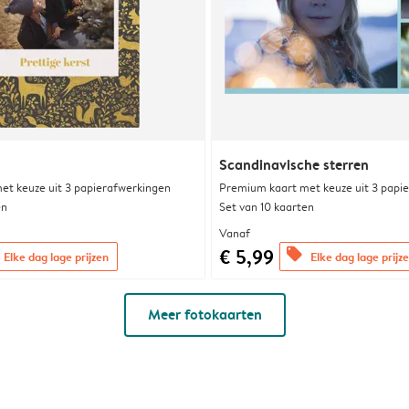
Scandinavische sterren
et keuze uit 3 papierafwerkingen
Premium kaart met keuze uit 3 papi
en
Set van 10 kaarten
Vanaf
€ 5,99
offers
Elke dag lage prijzen
Elke dag lage prijz
Meer fotokaarten