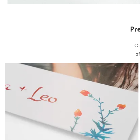
Pr
On
a