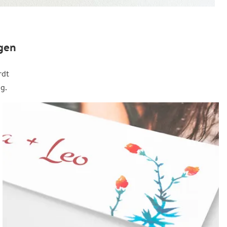
gen
rdt
g.