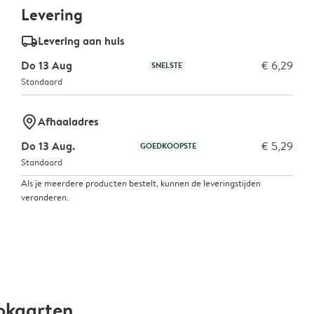
Levering
delivery_standard_v2
Levering aan huis
Do 13 Aug
€ 6,29
SNELSTE
Standaard
marker-pin
Afhaaladres
Do 13 Aug.
€ 5,29
GOEDKOOPSTE
Standaard
Als je meerdere producten bestelt, kunnen de leveringstijden
veranderen.
okaarten