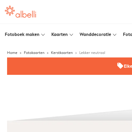
Fotoboek maken
Kaarten
Wanddecoratie
Foto
slim_arrow_down
slim_arrow_down
slim_arrow_down
Home
Fotokaarten
Kerstkaarten
Lekker neutraal
offers
Elk