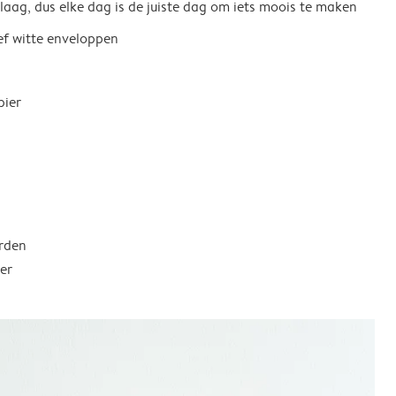
 laag, dus elke dag is de juiste dag om iets moois te maken
ief witte enveloppen
pier
rden
er