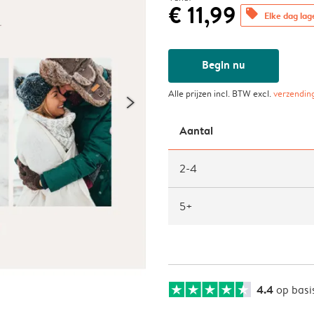
€ 11,99
offers
Elke dag lag
Begin nu
Alle prijzen incl. BTW excl.
verzendin
Aantal
2-4
5+
4.4
op basi