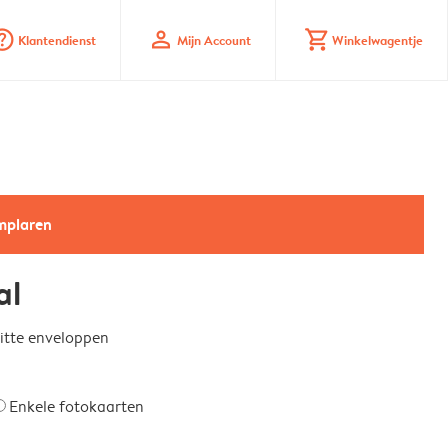
_mark_circle
profile
shopping_cart
Klantendienst
Mijn Account
Winkelwagentje
emplaren
al
witte enveloppen
Enkele fotokaarten