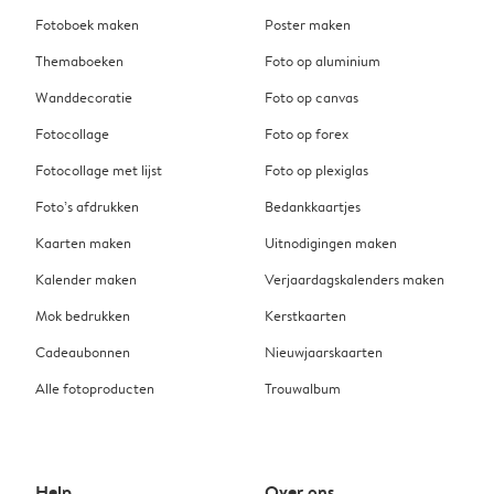
Fotoboek maken
Poster maken
Themaboeken
Foto op aluminium
Wanddecoratie
Foto op canvas
Fotocollage
Foto op forex
Fotocollage met lijst
Foto op plexiglas
Foto’s afdrukken
Bedankkaartjes
Kaarten maken
Uitnodigingen maken
Kalender maken
Verjaardagskalenders maken
Mok bedrukken
Kerstkaarten
Cadeaubonnen
Nieuwjaarskaarten
Alle fotoproducten
Trouwalbum
Help
Over ons