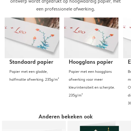
ontwerp wordt afgedrukt op hoogwaardig papier, met
een professionele afwerking.
Standaard papier
Hoogglans papier
E
Papier met een gladde,
Papier met een hoogglans
B
halfmatte afwerking. 235g/m²
afwerking voor meer
m
kleurintensiteit en scherpte.
O
235g/m²
d
3
Anderen bekeken ook