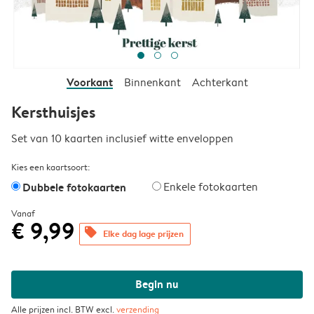
Voorkant
Binnenkant
Achterkant
Kersthuisjes
Set van 10 kaarten inclusief witte enveloppen
Kies een kaartsoort:
Dubbele fotokaarten
Enkele fotokaarten
Vanaf
€ 9,99
offers
Elke dag lage prijzen
Begin nu
Alle prijzen incl. BTW excl.
verzending