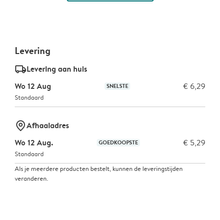
Levering
delivery_standard_v2
Levering aan huis
Wo 12 Aug
€ 6,29
SNELSTE
Standaard
marker-pin
Afhaaladres
Wo 12 Aug.
€ 5,29
GOEDKOOPSTE
Standaard
Als je meerdere producten bestelt, kunnen de leveringstijden
veranderen.