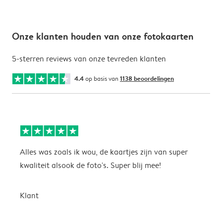
Onze klanten houden van onze fotokaarten
5-sterren reviews van onze tevreden klanten
4.4
op basis van
1138 beoordelingen
Alles was zoals ik wou, de kaartjes zijn van super
W
kwaliteit alsook de foto's. Super blij mee!
t
j
t
Klant