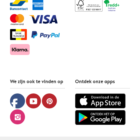
We zijn ook te vinden op
Ontdek onze apps
facebook
youtube
pinterest
instagram