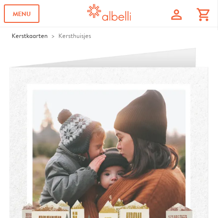
profile
shopping_cart
MENU
Kerstkaarten
Kersthuisjes