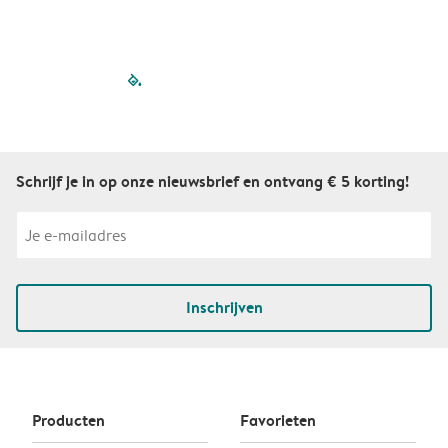
filled-pagination
outlined-paginatio
outlined-paginat
outlined-pagin
outlined-pag
outlined-p
Schrijf je in op onze nieuwsbrief en ontvang € 5 korting!
Inschrijven
Producten
Favorieten