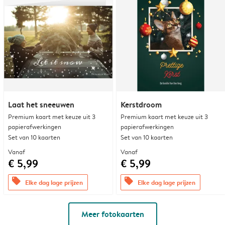
Laat het sneeuwen
Kerstdroom
Premium kaart met keuze uit 3
Premium kaart met keuze uit 3
papierafwerkingen
papierafwerkingen
Set van 10 kaarten
Set van 10 kaarten
Vanaf
Vanaf
€ 5,99
€ 5,99
offers
offers
Elke dag lage prijzen
Elke dag lage prijzen
Meer fotokaarten