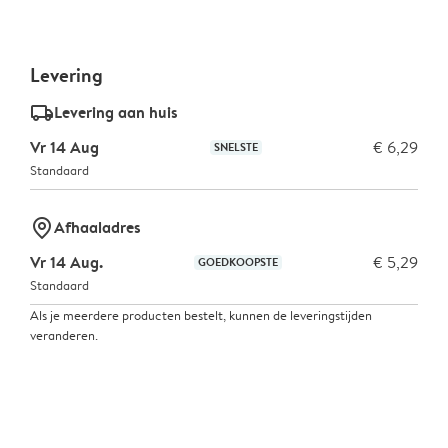
Levering
delivery_standard_v2
Levering aan huis
Vr 14 Aug
€ 6,29
SNELSTE
Standaard
marker-pin
Afhaaladres
Vr 14 Aug.
€ 5,29
GOEDKOOPSTE
Standaard
Als je meerdere producten bestelt, kunnen de leveringstijden
veranderen.