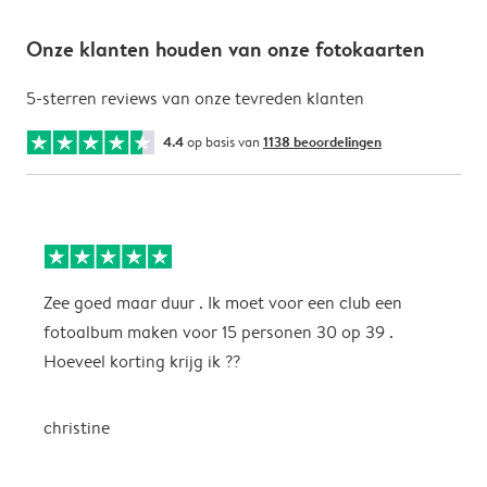
Onze klanten houden van onze fotokaarten
5-sterren reviews van onze tevreden klanten
4.4
op basis van
1138 beoordelingen
Zee goed maar duur . Ik moet voor een club een
M
fotoalbum maken voor 15 personen 30 op 39 .
k
Hoeveel korting krijg ik ??
b
christine
J