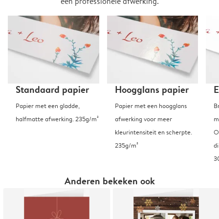
een professionele afwerking.
Standaard papier
Hoogglans papier
E
Papier met een gladde,
Papier met een hoogglans
B
halfmatte afwerking. 235g/m²
afwerking voor meer
m
kleurintensiteit en scherpte.
O
235g/m²
d
3
Anderen bekeken ook