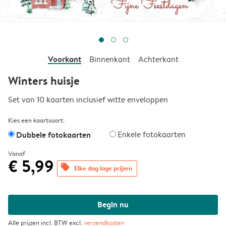
Voorkant
Binnenkant
Achterkant
Winters huisje
Set van 10 kaarten inclusief witte enveloppen
Kies een kaartsoort:
Dubbele fotokaarten
Enkele fotokaarten
Vanaf
€ 5,99
offers
Elke dag lage prijzen
Begin nu
Alle prijzen incl. BTW excl.
verzendkosten