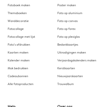
Fotoboek maken
Poster maken
Themaboeken
Foto op aluminium
Wanddecoratie
Foto op canvas
Fotocollage
Foto op forex
Fotocollage met lijst
Foto op plexiglas
Foto’s afdrukken
Bedankkaartjes
Kaarten maken
Uitnodigingen maken
Kalender maken
Verjaardagskalenders maken
Mok bedrukken
Kerstkaarten
Cadeaubonnen
Nieuwjaarskaarten
Alle fotoproducten
Trouwalbum
Help
Over ons