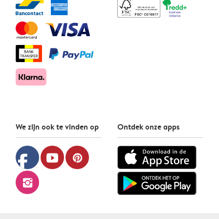
We zijn ook te vinden op
Ontdek onze apps
facebook
youtube
pinterest
instagram