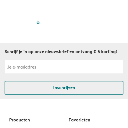
filled-pagination
outlined-paginatio
outlined-paginat
outlined-pagin
outlined-pag
outlined-p
Schrijf je in op onze nieuwsbrief en ontvang € 5 korting!
Inschrijven
Producten
Favorieten