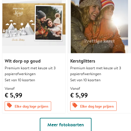
Wit dorp op goud
Kerstglitters
Premium kaart met keuze uit 3
Premium kaart met keuze uit 3
papierafwerkingen
papierafwerkingen
Set van 10 kaarten
Set van 10 kaarten
Vanaf
Vanaf
€ 5,99
€ 5,99
offers
offers
Elke dag lage prijzen
Elke dag lage prijzen
Meer fotokaarten