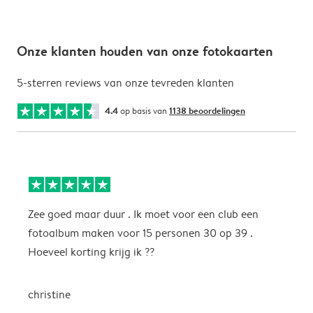
Onze klanten houden van onze fotokaarten
5-sterren reviews van onze tevreden klanten
4.4
op basis van
1138 beoordelingen
Zee goed maar duur . Ik moet voor een club een
M
fotoalbum maken voor 15 personen 30 op 39 .
k
Hoeveel korting krijg ik ??
b
christine
J