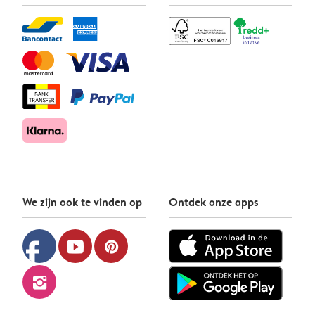
We zijn ook te vinden op
Ontdek onze apps
facebook
youtube
pinterest
instagram