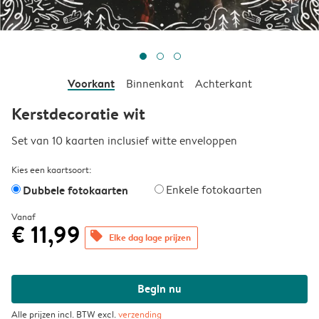
Voorkant
Binnenkant
Achterkant
Kerstdecoratie wit
Set van 10 kaarten inclusief witte enveloppen
Kies een kaartsoort:
Dubbele fotokaarten
Enkele fotokaarten
Vanaf
€ 11,99
offers
Elke dag lage prijzen
Begin nu
Alle prijzen incl. BTW excl.
verzending