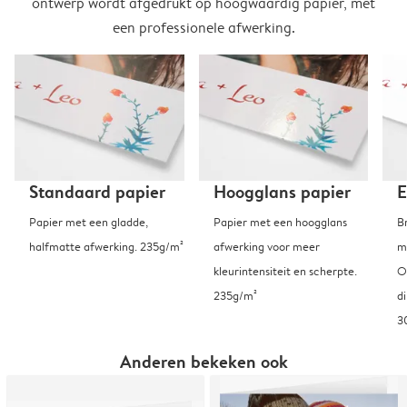
ontwerp wordt afgedrukt op hoogwaardig papier, met
een professionele afwerking.
Standaard papier
Hoogglans papier
E
Papier met een gladde,
Papier met een hoogglans
B
halfmatte afwerking. 235g/m²
afwerking voor meer
m
kleurintensiteit en scherpte.
O
235g/m²
d
3
Anderen bekeken ook