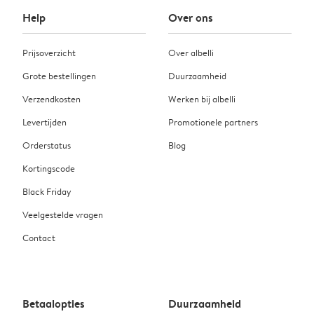
Help
Over ons
Prijsoverzicht
Over albelli
Grote bestellingen
Duurzaamheid
Verzendkosten
Werken bij albelli
Levertijden
Promotionele partners
Orderstatus
Blog
Kortingscode
Black Friday
Veelgestelde vragen
Contact
Betaalopties
Duurzaamheid