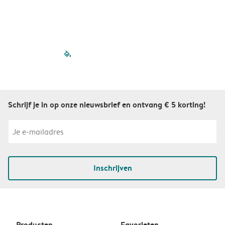
filled-pagination
outlined-paginatio
outlined-paginat
outlined-pagin
outlined-pag
outlined-p
Schrijf je in op onze nieuwsbrief en ontvang € 5 korting!
Inschrijven
Producten
Favorieten