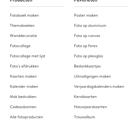
Fotoboek maken
Poster maken
Themaboeken
Foto op aluminium
Wanddecoratie
Foto op canvas
Fotocollage
Foto op forex
Fotocollage met lijst
Foto op plexiglas
Foto’s afdrukken
Bedankkaartjes
Kaarten maken
Uitnodigingen maken
Kalender maken
Verjaardagskalenders maken
Mok bedrukken
Kerstkaarten
Cadeaubonnen
Nieuwjaarskaarten
Alle fotoproducten
Trouwalbum