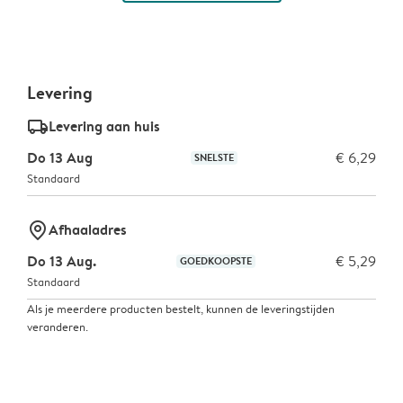
Levering
delivery_standard_v2
Levering aan huis
Do 13 Aug
€ 6,29
SNELSTE
Standaard
marker-pin
Afhaaladres
Do 13 Aug.
€ 5,29
GOEDKOOPSTE
Standaard
Als je meerdere producten bestelt, kunnen de leveringstijden
veranderen.