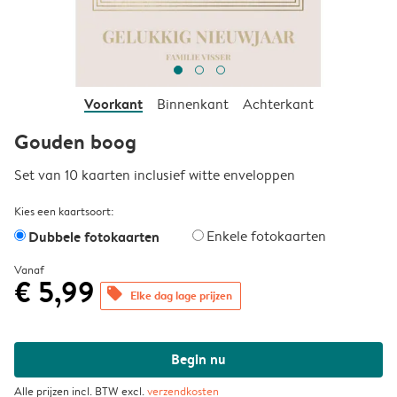
Voorkant
Binnenkant
Achterkant
Gouden boog
Set van 10 kaarten inclusief witte enveloppen
Kies een kaartsoort:
Dubbele fotokaarten
Enkele fotokaarten
Vanaf
€ 5,99
offers
Elke dag lage prijzen
Begin nu
Alle prijzen incl. BTW excl.
verzendkosten