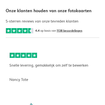
Onze klanten houden van onze fotokaarten
5-sterren reviews van onze tevreden klanten
4.4
op basis van
1138 beoordelingen
Snelle levering, gemakkelijk om zelf te bewerken
D
i
Nancy Tote
filled-pagination
outlined-paginatio
outlined-paginat
outlined-pagin
outlined-pag
outlined-p