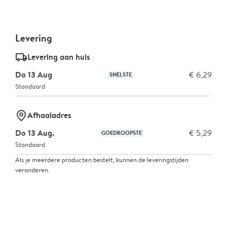
Levering
delivery_standard_v2
Levering aan huis
Do 13 Aug
€ 6,29
SNELSTE
Standaard
marker-pin
Afhaaladres
Do 13 Aug.
€ 5,29
GOEDKOOPSTE
Standaard
Als je meerdere producten bestelt, kunnen de leveringstijden
veranderen.