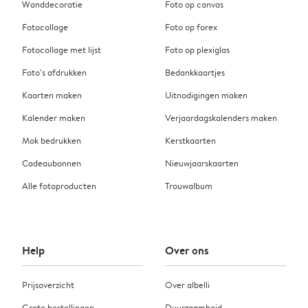
Wanddecoratie
Foto op canvas
Fotocollage
Foto op forex
Fotocollage met lijst
Foto op plexiglas
Foto’s afdrukken
Bedankkaartjes
Kaarten maken
Uitnodigingen maken
Kalender maken
Verjaardagskalenders maken
Mok bedrukken
Kerstkaarten
Cadeaubonnen
Nieuwjaarskaarten
Alle fotoproducten
Trouwalbum
Help
Over ons
Prijsoverzicht
Over albelli
Grote bestellingen
Duurzaamheid