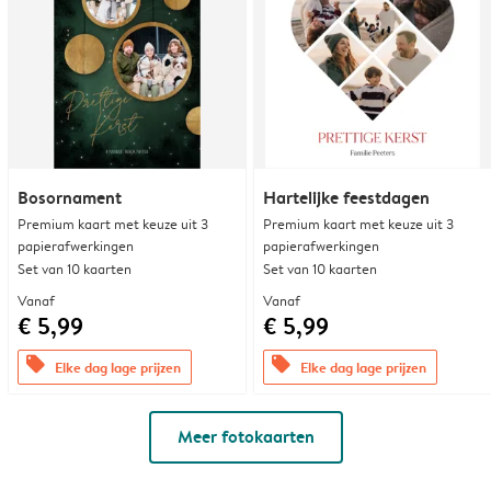
Bosornament
Hartelijke feestdagen
Premium kaart met keuze uit 3
Premium kaart met keuze uit 3
papierafwerkingen
papierafwerkingen
Set van 10 kaarten
Set van 10 kaarten
Vanaf
Vanaf
€ 5,99
€ 5,99
offers
offers
Elke dag lage prijzen
Elke dag lage prijzen
Meer fotokaarten