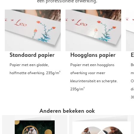
een professionele afwerking.
Standaard papier
Hoogglans papier
E
Papier met een gladde,
Papier met een hoogglans
B
halfmatte afwerking. 235g/m²
afwerking voor meer
m
kleurintensiteit en scherpte.
O
235g/m²
d
3
Anderen bekeken ook