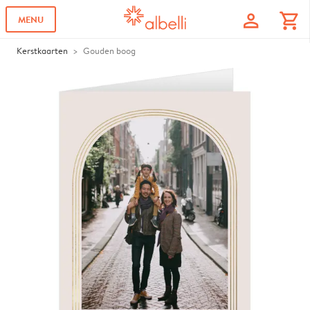
profile
shopping_cart
MENU
Kerstkaarten
Gouden boog