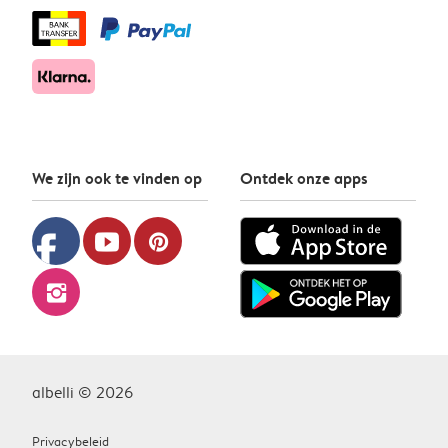
We zijn ook te vinden op
Ontdek onze apps
facebook
youtube
pinterest
instagram
albelli © 2026
Privacybeleid