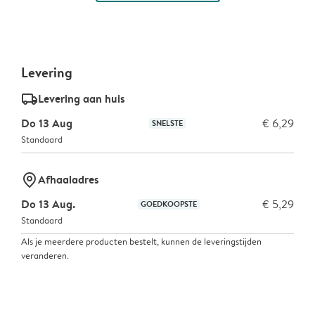
Levering
delivery_standard_v2
Levering aan huis
Do 13 Aug
€ 6,29
SNELSTE
Standaard
marker-pin
Afhaaladres
Do 13 Aug.
€ 5,29
GOEDKOOPSTE
Standaard
Als je meerdere producten bestelt, kunnen de leveringstijden
veranderen.