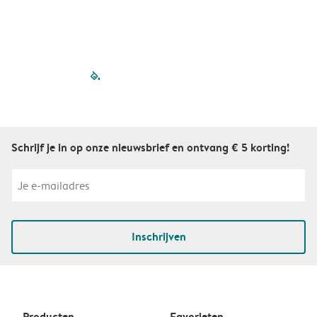
filled-pagination
outlined-paginatio
outlined-paginat
outlined-pagin
outlined-pag
outlined-p
Schrijf je in op onze nieuwsbrief en ontvang € 5 korting!
Inschrijven
Producten
Favorieten