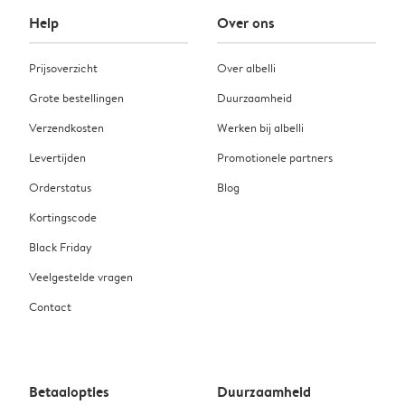
Help
Over ons
Prijsoverzicht
Over albelli
Grote bestellingen
Duurzaamheid
Verzendkosten
Werken bij albelli
Levertijden
Promotionele partners
Orderstatus
Blog
Kortingscode
Black Friday
Veelgestelde vragen
Contact
Betaalopties
Duurzaamheid