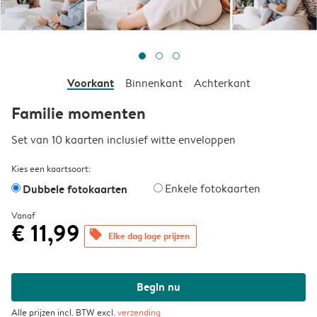
Voorkant
Binnenkant
Achterkant
Familie momenten
Set van 10 kaarten inclusief witte enveloppen
Kies een kaartsoort:
Dubbele fotokaarten
Enkele fotokaarten
Vanaf
€ 11,99
offers
Elke dag lage prijzen
Begin nu
Alle prijzen incl. BTW excl.
verzending