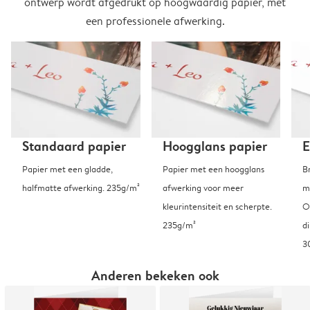
ontwerp wordt afgedrukt op hoogwaardig papier, met
een professionele afwerking.
Standaard papier
Hoogglans papier
E
Papier met een gladde,
Papier met een hoogglans
B
halfmatte afwerking. 235g/m²
afwerking voor meer
m
kleurintensiteit en scherpte.
O
235g/m²
d
3
Anderen bekeken ook