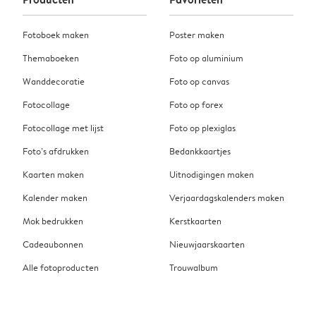
Fotoboek maken
Poster maken
Themaboeken
Foto op aluminium
Wanddecoratie
Foto op canvas
Fotocollage
Foto op forex
Fotocollage met lijst
Foto op plexiglas
Foto’s afdrukken
Bedankkaartjes
Kaarten maken
Uitnodigingen maken
Kalender maken
Verjaardagskalenders maken
Mok bedrukken
Kerstkaarten
Cadeaubonnen
Nieuwjaarskaarten
Alle fotoproducten
Trouwalbum