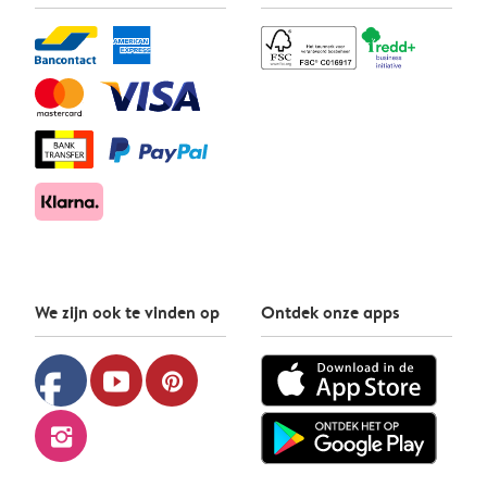
We zijn ook te vinden op
Ontdek onze apps
facebook
youtube
pinterest
instagram