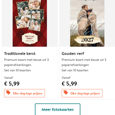
Traditionele kerst
Gouden verf
Premium kaart met keuze uit 3
Premium kaart met keuze uit 3
papierafwerkingen
papierafwerkingen
Set van 10 kaarten
Set van 10 kaarten
Vanaf
Vanaf
€ 5,99
€ 5,99
offers
offers
Elke dag lage prijzen
Elke dag lage prijzen
Meer fotokaarten