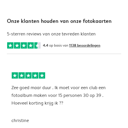
Onze klanten houden van onze fotokaarten
5-sterren reviews van onze tevreden klanten
4.4
op basis van
1138 beoordelingen
Zee goed maar duur . Ik moet voor een club een
M
fotoalbum maken voor 15 personen 30 op 39 .
k
Hoeveel korting krijg ik ??
b
christine
J