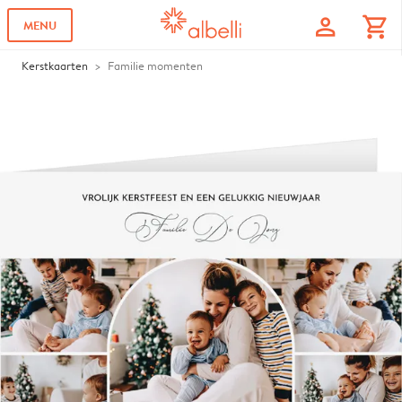
profile
shopping_cart
MENU
Kerstkaarten
Familie momenten