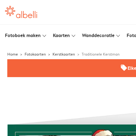
Fotoboek maken
Kaarten
Wanddecoratie
Foto
slim_arrow_down
slim_arrow_down
slim_arrow_down
Home
Fotokaarten
Kerstkaarten
Traditionele Kerstman
offers
Elk