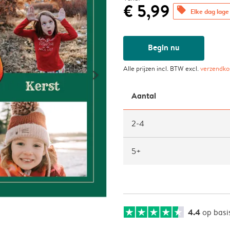
€ 5,99
offers
Elke dag lage 
Begin nu
Alle prijzen incl. BTW excl.
verzendko
Aantal
2-4
5+
4.4
op basi