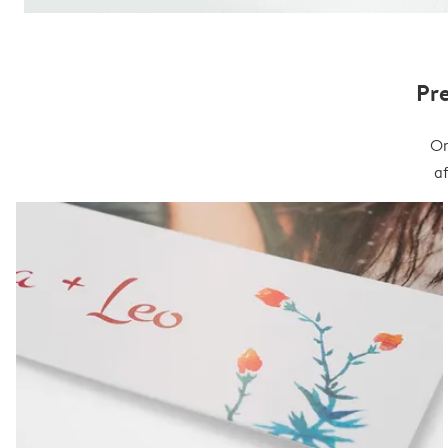
Pr
On
a