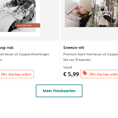
hap vak
Sneeuw wit
et keuze uit 3 papierafwerkingen
Premium kaart met keuze uit 3 papi
en
Set van 10 kaarten
Vanaf
€ 5,99
offers
Elke dag lage prijzen
Elke dag lage prijz
Meer fotokaarten