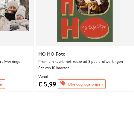
HO HO Foto
erafwerkingen
Premium kaart met keuze uit 3 papierafwerkingen
Set van 10 kaarten
Vanaf
€ 5,99
offers
en
Elke dag lage prijzen