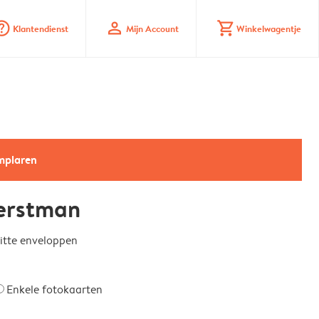
_mark_circle
profile
shopping_cart
Klantendienst
Mijn Account
Winkelwagentje
emplaren
Kerstman
witte enveloppen
Enkele fotokaarten