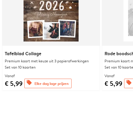
Tafelblad Collage
Rode boodsc
Premium kaart met keuze uit 3 papierafwerkingen
Premium kaart m
Set van 10 kaarten
Set van 10 kaart
Vanaf
Vanaf
€ 5,99
€ 5,99
offers
offers
Elke dag lage prijzen