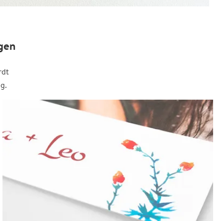
gen
rdt
g.