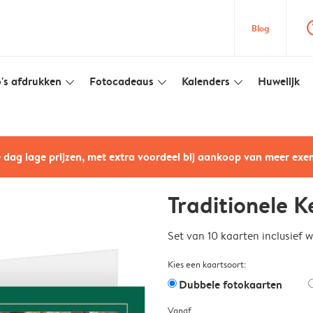
question
Blog
's afdrukken
Fotocadeaus
Kalenders
Huwelijk
slim_arrow_down
slim_arrow_down
slim_arrow_down
e dag lage prijzen, met extra voordeel bij aankoop van meer ex
Traditionele 
Set van 10 kaarten inclusief 
Kies een kaartsoort:
Dubbele fotokaarten
Vanaf