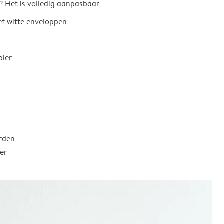
? Het is volledig aanpasbaar
ief witte enveloppen
pier
rden
er