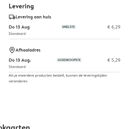
Levering
delivery_standard_v2
Levering aan huis
Do 13 Aug
€ 6,29
SNELSTE
Standaard
marker-pin
Afhaaladres
Do 13 Aug.
€ 5,29
GOEDKOOPSTE
Standaard
Als je meerdere producten bestelt, kunnen de leveringstijden
veranderen.
okaarten