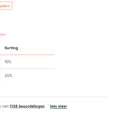
prijzen
sten
Korting
10%
20%
1138 beoordelingen
lees meer
s van