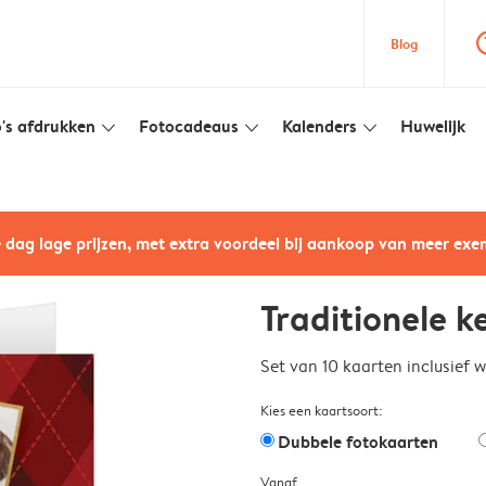
question
Blog
's afdrukken
Fotocadeaus
Kalenders
Huwelijk
slim_arrow_down
slim_arrow_down
slim_arrow_down
e dag lage prijzen, met extra voordeel bij aankoop van meer ex
Traditionele k
Set van 10 kaarten inclusief 
Kies een kaartsoort:
Dubbele fotokaarten
Vanaf