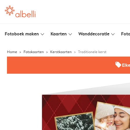
Fotoboek maken
Kaarten
Wanddecoratie
Foto
slim_arrow_down
slim_arrow_down
slim_arrow_down
Home
Fotokaarten
Kerstkaarten
Traditionele kerst
offers
Elk