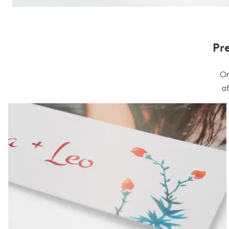
Pr
On
a