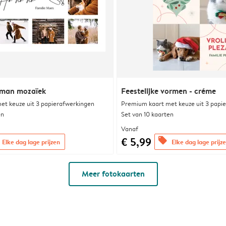
tman mozaïek
Feestelijke vormen - créme
et keuze uit 3 papierafwerkingen
Premium kaart met keuze uit 3 papi
en
Set van 10 kaarten
Vanaf
€ 5,99
offers
Elke dag lage prijzen
Elke dag lage prijz
Meer fotokaarten