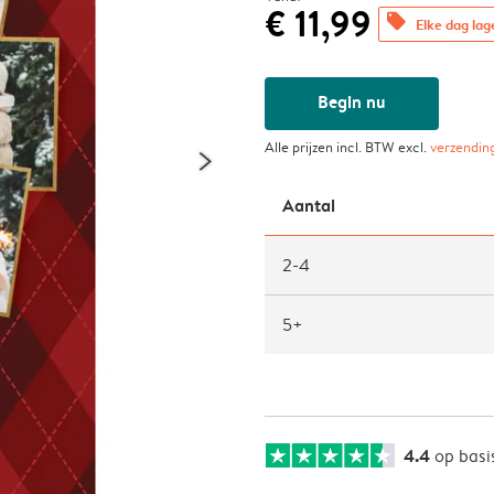
€ 11,99
offers
Elke dag lag
Begin nu
Alle prijzen incl. BTW excl.
verzendin
Aantal
2-4
5+
4.4
op basi