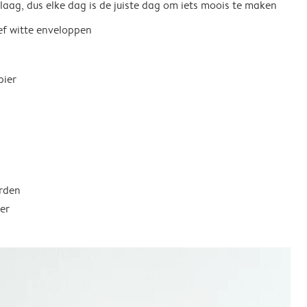
 laag, dus elke dag is de juiste dag om iets moois te maken
ief witte enveloppen
pier
rden
er