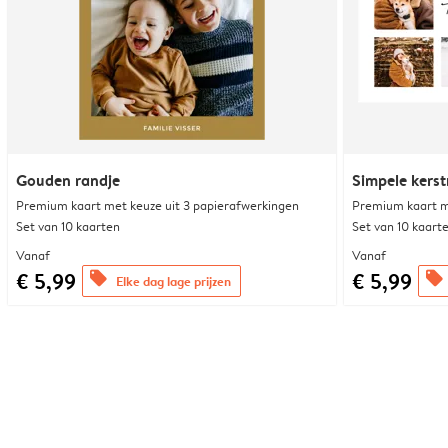
Gouden randje
Simpele kers
Premium kaart met keuze uit 3 papierafwerkingen
Premium kaart m
Set van 10 kaarten
Set van 10 kaart
Vanaf
Vanaf
€ 5,99
€ 5,99
offers
offers
Elke dag lage prijzen