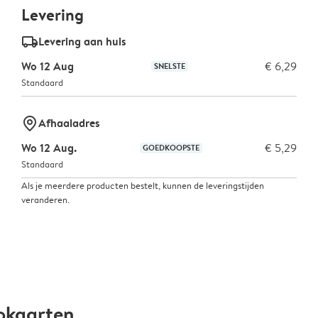
Levering
delivery_standard_v2
Levering aan huis
Wo 12 Aug
€ 6,29
SNELSTE
Standaard
marker-pin
Afhaaladres
Wo 12 Aug.
€ 5,29
GOEDKOOPSTE
Standaard
Als je meerdere producten bestelt, kunnen de leveringstijden
veranderen.
okaarten