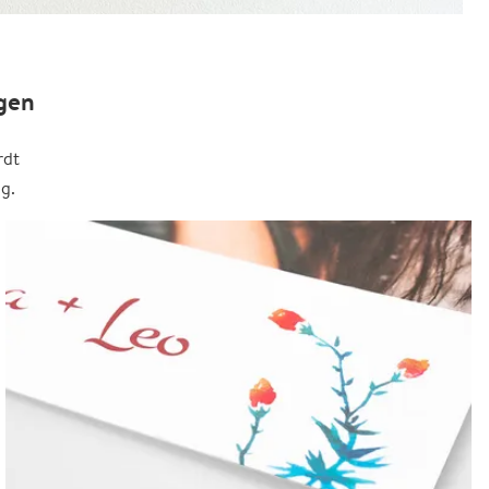
gen
rdt
g.