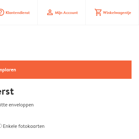
_mark_circle
profile
shopping_cart
Klantendienst
Mijn Account
Winkelwagentje
emplaren
erst
witte enveloppen
Enkele fotokaarten