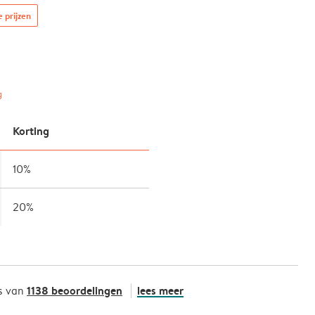
e prijzen
g
Korting
10%
20%
1138 beoordelingen
lees meer
s van