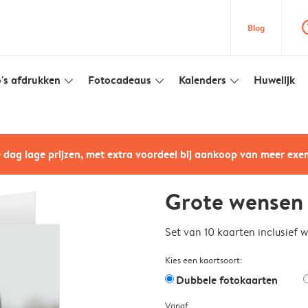
question
Blog
's afdrukken
Fotocadeaus
Kalenders
Huwelijk
slim_arrow_down
slim_arrow_down
slim_arrow_down
e dag lage prijzen, met extra voordeel bij aankoop van meer ex
Grote wensen
Set van 10 kaarten inclusief 
Kies een kaartsoort:
Dubbele fotokaarten
Vanaf