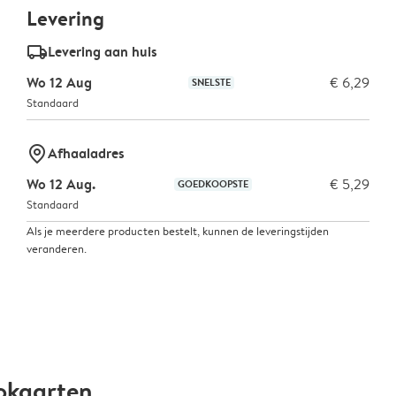
Levering
delivery_standard_v2
Levering aan huis
Wo 12 Aug
€ 6,29
SNELSTE
Standaard
marker-pin
Afhaaladres
Wo 12 Aug.
€ 5,29
GOEDKOOPSTE
Standaard
Als je meerdere producten bestelt, kunnen de leveringstijden
veranderen.
okaarten