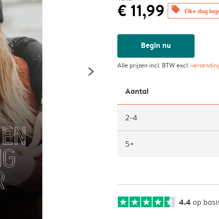
€ 11,99
offers
Elke dag lag
Begin nu
Alle prijzen incl. BTW excl.
verzendin
Aantal
2-4
5+
4.4
op basi