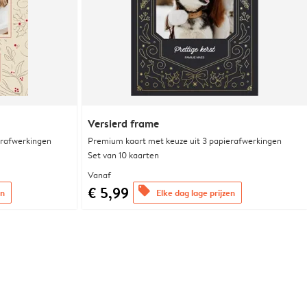
Versierd frame
erafwerkingen
Premium kaart met keuze uit 3 papierafwerkingen
Set van 10 kaarten
Vanaf
€ 5,99
offers
en
Elke dag lage prijzen