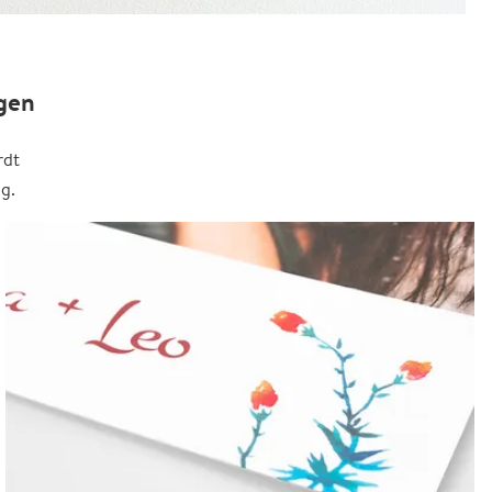
gen
rdt
g.