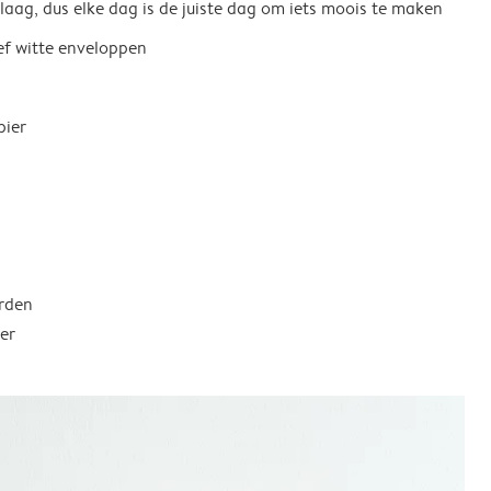
 laag, dus elke dag is de juiste dag om iets moois te maken
ief witte enveloppen
pier
rden
er