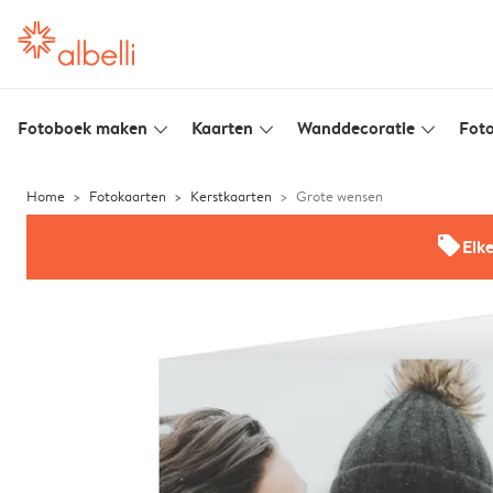
Fotoboek maken
Kaarten
Wanddecoratie
Foto
slim_arrow_down
slim_arrow_down
slim_arrow_down
Home
Fotokaarten
Kerstkaarten
Grote wensen
offers
Elk