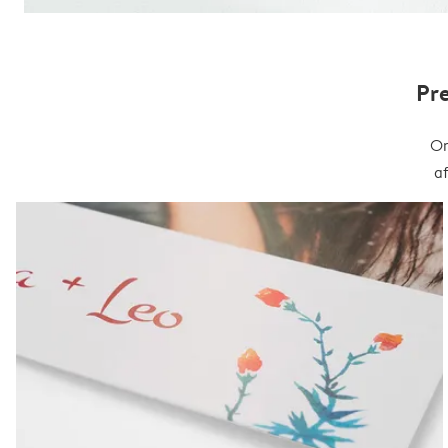
Pr
On
a