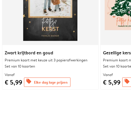
Zwart krijtbord en goud
Gezellige ke
Premium kaart met keuze uit 3 papierafwerkingen
Premium kaart m
Set van 10 kaarten
Set van 10 kaart
Vanaf
Vanaf
€ 5,99
€ 5,99
offers
offers
Elke dag lage prijzen