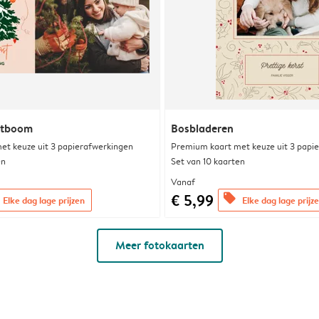
rstboom
Bosbladeren
et keuze uit 3 papierafwerkingen
Premium kaart met keuze uit 3 papi
en
Set van 10 kaarten
Vanaf
€ 5,99
offers
Elke dag lage prijzen
Elke dag lage prijz
Meer fotokaarten