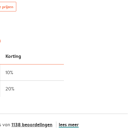
e prijzen
g
Korting
10%
20%
1138 beoordelingen
lees meer
s van