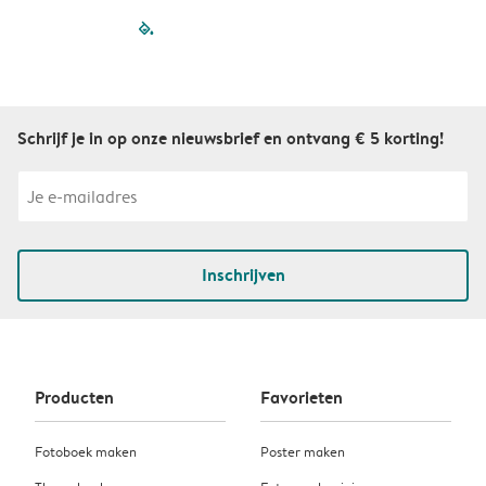
filled-pagination
outlined-paginatio
outlined-paginat
outlined-pagin
outlined-pag
outlined-p
Schrijf je in op onze nieuwsbrief en ontvang € 5 korting!
Inschrijven
Producten
Favorieten
Fotoboek maken
Poster maken