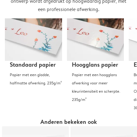
ontwerp wordt afgedrukt op hoogwaardig papier, met
een professionele afwerking.
Standaard papier
Hoogglans papier
E
Papier met een gladde,
Papier met een hoogglans
B
halfmatte afwerking. 235g/m²
afwerking voor meer
m
kleurintensiteit en scherpte.
O
235g/m²
d
3
Anderen bekeken ook