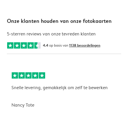
Onze klanten houden van onze fotokaarten
5-sterren reviews van onze tevreden klanten
4.4
op basis van
1138 beoordelingen
Snelle levering, gemakkelijk om zelf te bewerken
D
i
Nancy Tote