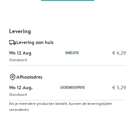
Levering
delivery_standard_v2
Levering aan huis
Wo 12 Aug
€ 6,29
SNELSTE
Standaard
marker-pin
Afhaaladres
Wo 12 Aug.
€ 5,29
GOEDKOOPSTE
Standaard
Als je meerdere producten bestelt, kunnen de leveringstijden
veranderen.