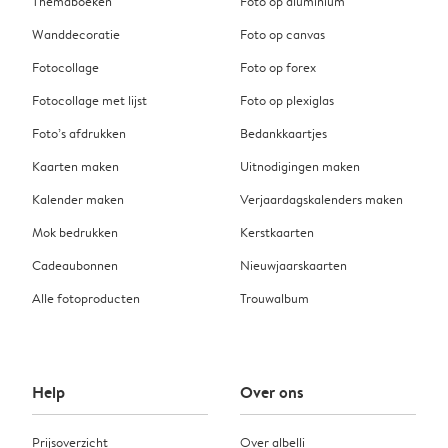
Themaboeken
Foto op aluminium
Wanddecoratie
Foto op canvas
Fotocollage
Foto op forex
Fotocollage met lijst
Foto op plexiglas
Foto’s afdrukken
Bedankkaartjes
Kaarten maken
Uitnodigingen maken
Kalender maken
Verjaardagskalenders maken
Mok bedrukken
Kerstkaarten
Cadeaubonnen
Nieuwjaarskaarten
Alle fotoproducten
Trouwalbum
Help
Over ons
Prijsoverzicht
Over albelli