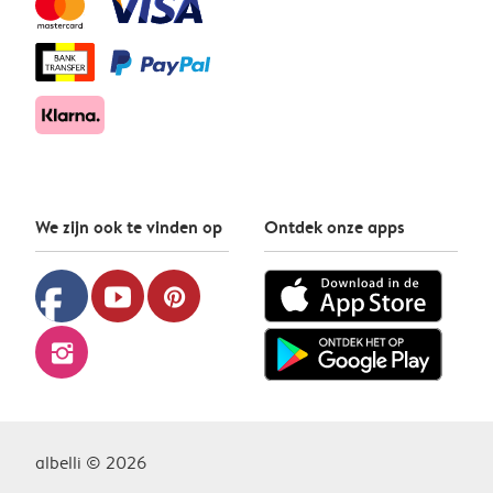
We zijn ook te vinden op
Ontdek onze apps
facebook
youtube
pinterest
instagram
albelli © 2026