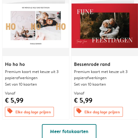
Ho ho ho
Bessenrode rand
Premium kaart met keuze uit 3
Premium kaart met keuze uit 3
papierafwerkingen
papierafwerkingen
Set van 10 kaarten
Set van 10 kaarten
Vanaf
Vanaf
€ 5,99
€ 5,99
offers
offers
Elke dag lage prijzen
Elke dag lage prijzen
Meer fotokaarten