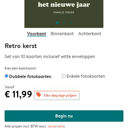
Voorkant
Binnenkant
Achterkant
Retro kerst
Set van 10 kaarten inclusief witte enveloppen
Kies een kaartsoort:
Dubbele fotokaarten
Enkele fotokaarten
Vanaf
€ 11,99
offers
Elke dag lage prijzen
Begin nu
Alle prijzen incl. BTW excl.
verzending