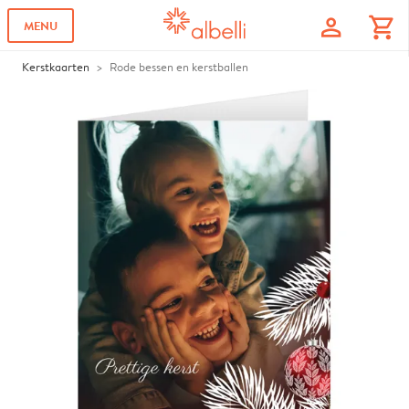
profile
shopping_cart
MENU
Kerstkaarten
Rode bessen en kerstballen