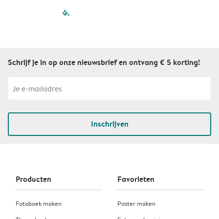
filled-pagination
outlined-paginatio
outlined-paginat
outlined-pagin
outlined-pag
outlined-p
Schrijf je in op onze nieuwsbrief en ontvang € 5 korting!
Inschrijven
Producten
Favorieten
Fotoboek maken
Poster maken