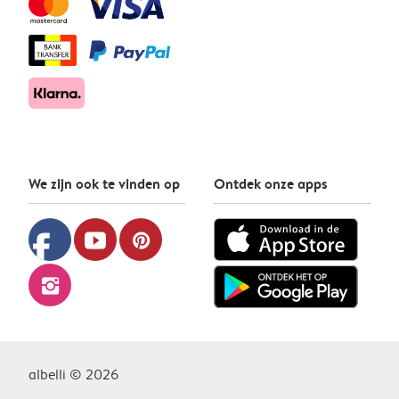
We zijn ook te vinden op
Ontdek onze apps
facebook
youtube
pinterest
instagram
albelli © 2026