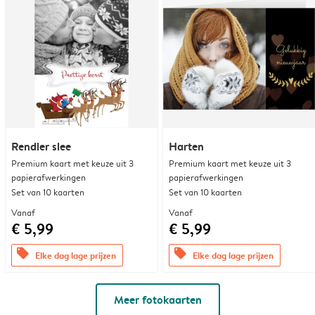
Rendier slee
Harten
Premium kaart met keuze uit 3
Premium kaart met keuze uit 3
papierafwerkingen
papierafwerkingen
Set van 10 kaarten
Set van 10 kaarten
Vanaf
Vanaf
€ 5,99
€ 5,99
offers
offers
Elke dag lage prijzen
Elke dag lage prijzen
Meer fotokaarten