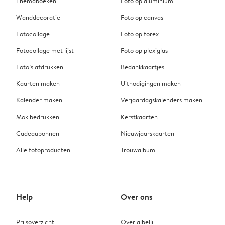
Themaboeken
Foto op aluminium
Wanddecoratie
Foto op canvas
Fotocollage
Foto op forex
Fotocollage met lijst
Foto op plexiglas
Foto’s afdrukken
Bedankkaartjes
Kaarten maken
Uitnodigingen maken
Kalender maken
Verjaardagskalenders maken
Mok bedrukken
Kerstkaarten
Cadeaubonnen
Nieuwjaarskaarten
Alle fotoproducten
Trouwalbum
Help
Over ons
Prijsoverzicht
Over albelli