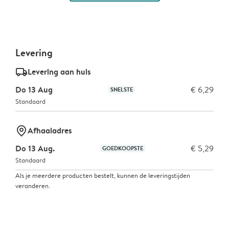
Levering
delivery_standard_v2
Levering aan huis
Do 13 Aug
€ 6,29
SNELSTE
Standaard
marker-pin
Afhaaladres
Do 13 Aug.
€ 5,29
GOEDKOOPSTE
Standaard
Als je meerdere producten bestelt, kunnen de leveringstijden
veranderen.