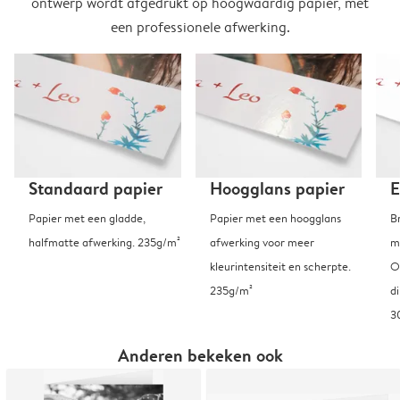
ontwerp wordt afgedrukt op hoogwaardig papier, met
een professionele afwerking.
Standaard papier
Hoogglans papier
E
Papier met een gladde,
Papier met een hoogglans
B
halfmatte afwerking. 235g/m²
afwerking voor meer
m
kleurintensiteit en scherpte.
O
235g/m²
d
3
Anderen bekeken ook