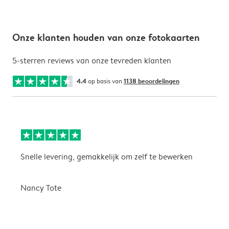
Onze klanten houden van onze fotokaarten
5-sterren reviews van onze tevreden klanten
4.4
op basis van
1138 beoordelingen
Snelle levering, gemakkelijk om zelf te bewerken
D
i
Nancy Tote