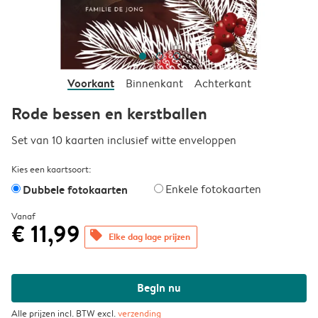
Voorkant
Binnenkant
Achterkant
Rode bessen en kerstballen
Set van 10 kaarten inclusief witte enveloppen
Kies een kaartsoort:
Dubbele fotokaarten
Enkele fotokaarten
Vanaf
€ 11,99
offers
Elke dag lage prijzen
Begin nu
Alle prijzen incl. BTW excl.
verzending